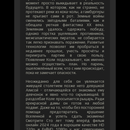
момент просто выкидывает в реальность
будущего. В котором, как ни странно, не
протекают реки из кока-колы, а гамбургеры
не прыгают сами в рот. Земные войны
сменились звёздными баталиями, как и
обещала уютная фантастика ХХ века.
Землянам удалось одержать победу,
однако горстка уцелевших противников,
межгалактических пиратов, не собирается
так легко признавать поражение. Развитые
технологии позволят им пробраться в
недавнее прошлое, учесть просчёты и
переиграть партию в свою пользу.
Появление Коли подсказывает, как именно
можно осуществить план. Но парень,
ошеломлённый всем, что с ним происходит,
пока не замечает опасности.
Неожиданно для себя он увлекается
живущей столетием позже него девушкой
Алисой - отличающейся от знакомых ему
девчонок и явно что-то скрывающей. В
раздолбае Коле просыпается рыцарь. Ради
прекрасной дамы он готов на любой
подвиг. Даже на то, чтобы без посторонней
помощи предотвратить крушение
Вселенной и успеть сдать экзамены!
Смотрите Сто лет тому вперёд фильм
онлайн 2024 года в хорошем качестве HD
720p и FullHD 1080p у нас совершенно