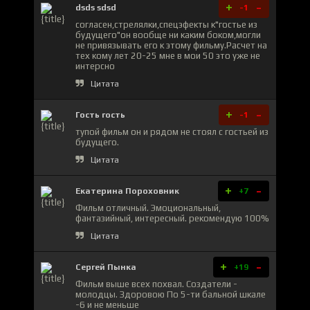
+
-
dsds sdsd
-1
согласен,стрелялки,спецэфекты к"гостье из
будущего"он вообще ни каким боком,могли
не привязывать его к этому фильму.Расчет на
тех кому лет 20-25 мне в мои 50 это уже не
интерсно
Цитата
+
-
Гость гость
-1
тупой фильм он и рядом не стоял с гостьей из
будущего.
Цитата
+
-
Екатерина Пороховник
+7
Фильм отличный. Эмоциональный,
фантазийный, интересный. рекомендую 100%
Цитата
+
-
Сергей Пынка
+19
Фильм выше всех похвал. Создатели -
молодцы. Здоровою По 5-ти бальной шкале
-6 и не меньше