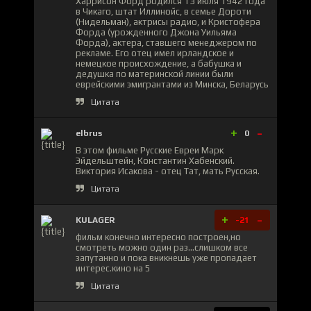
Харрисон Форд родился 13 июля 1942 года
в Чикаго, штат Иллинойс, в семье Дороти
(Нидельман), актрисы радио, и Кристофера
Форда (урожденного Джона Уильяма
Форда), актера, ставшего менеджером по
рекламе. Его отец имел ирландское и
немецкое происхождение, а бабушка и
дедушка по материнской линии были
еврейскими эмигрантами из Минска, Беларусь
Цитата
+
-
elbrus
0
В этом фильме Русские Евреи Марк
Эйдельштейн, Константин Хабенский.
Виктория Исакова - отец Тат, мать Русская.
Цитата
+
-
KULAGER
-21
фильм конечно интересно построен,но
смотреть можно один раз...слишком все
запутанно и пока вникнешь уже пропадает
интерес.кино на 5
Цитата