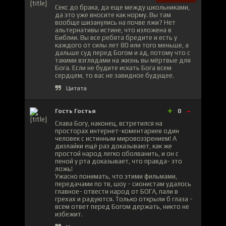
Секс до брака, да еще между школьниками,
да это уже вносите как норму. Вы там
вообще шизанулись на почве лжи? Нет
альтернативы истине, что изложена в
Библии. Вы все ребята бредите и есть у
каждого от силы лет 80 или того меньше, а
дальше суд перед Богом и ад, потому что с
такими взглядами на жизнь вы мёртвые для
Бога. Если не будите искать Бога всем
сердцем, то вас не завидное будущее.
Цитата
+
-
Гость Гостья
0
Слава Богу, наконец, встретился на
просторах интернет-коментариев один
человек с истинным мировоззрением! А
дизлайки ещё раз доказывают, как же
простой народ легко оболванить, и он с
пеной у рта доказывает, что правда- это
ложь!
Ужасно понимать, что этими фильмами,
передачами по тв, шоу - сионистам удалось
главное- отвести народ от БОГА, пали в
грехах и радуются. Только открыли б глаза -
всем ответ перед Богом держать, никто не
избежит.