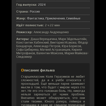
Год выпуска:
2024
Страна:
Россия
Жанр:
Фантастика
Приключения
Семейные
Идёт полностью:
2 ч 22 мин
Режиссер:
Александр Андрющенко
Актеры:
Даша Верещагина, Марк Эйдельштейн,
Константин Хабенский, Виктория Исакова, Фёдор
Бондарчук, Александр Петров, Юра Борисов,
Софа Цибирева, Матвей Астраханцев, Кирилл
Митрофанов, Валентин Моисеев, Мария Майкова-
Слидовкер
Описание фильма
Старшеклассник Коля Герасимов не любит
сложностей, да и к учёбе относится с
прохладцей. Ещё меньше парня занимают
мысли о том, что будет с миром через сто
лет. Не его это головная боль. Но, никогда
нельзя зарекаться от чужих проблем.
Внезапно может обнаружиться, что они
стали твоими. Юного рэпера, геймера и
тусовщика в один не слишком прекрасный