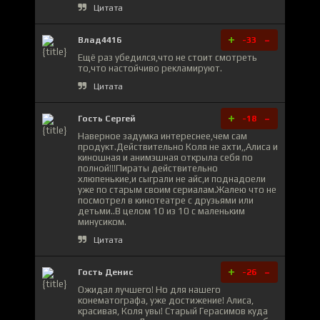
Цитата
+
-
Влад4416
-33
Ещё раз убедился,что не стоит смотреть
то,что настойчиво рекламируют.
Цитата
+
-
Гость Сергей
-18
Наверное задумка интереснее,чем сам
продукт.Действительно Коля не ахти,,Алиса и
киношная и анимэшная открыла себя по
полной!!!Пираты действительно
хлюпенькие,и сыграли не айс,и поднадоели
уже по старым своим сериалам.Жалею что не
посмотрел в кинотеатре с друзьями или
детьми..В целом 10 из 10 с маленьким
минусиком.
Цитата
+
-
Гость Денис
-26
Ожидал лучшего! Но для нашего
конематографа, уже достижение! Алиса,
красивая, Коля увы! Старый Герасимов куда