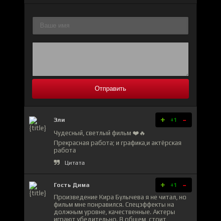
Отправить
+
-
Эли
+1
Чудесный, светлый фильм ❤️🔥
Прекрасная работа; и графика,и актёрская
работа
Цитата
+
-
Гость Дима
+1
Произведение Кира Булычева я не читал, но
фильм мне понравился. Спецэффекты на
должным уровне, качественные. Актеры
играют убедительно. В общем, стоит