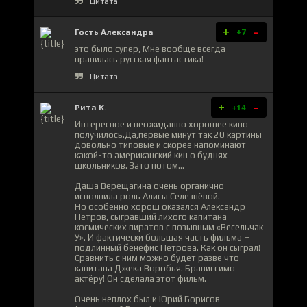
Цитата
+
-
Гость Александра
+7
это было супер, Мне вообще всегда
нравилась русская фантастика!
Цитата
+
-
Рита К.
+14
Интересное и неожиданно хорошее кино
получилось.Да,первые минут так 20 картины
довольно типовые и скорее напоминают
какой-то американский кин о буднях
школьников. Зато потом…
Даша Верещагина очень органично
исполнила роль Алисы Селезнёвой.
Но особенно хорош оказался Александр
Петров, сыгравший лихого капитана
космических пиратов с позывным «Весельчак
У». И фактически большая часть фильма –
подлинный бенефис Петрова. Как он сыграл!
Сравнить с ним можно будет разве что
капитана Джека Воробья. Брависсимо
актёру! Он сделала этот фильм.
Очень неплох был и Юрий Борисов