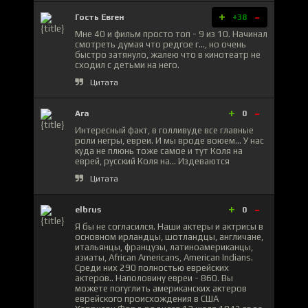
+
-
Гость Евген
+38
Мне 40 и фильм просто топ - 9 из 10. Начинал
смотреть думая что редгое г..., но очень
быстро затянуло, жалею что в кинотеатр не
сходил с детьми на него.
Цитата
+
-
Ага
0
Интересный факт, в голливуде все главные
роли негры, евреи. И мы вроде воюем... У нас
куда не плюнь тоже самое и тут Коля на
еврей, русский Коля на... Издеваются
Цитата
+
-
elbrus
0
Я бы не согласился. Наши актеры и актрисы в
основном ирландцы, шотландцы, англичане,
итальянцы, французы, латиноамериканцы,
азиаты, African Americans, American Indians.
Среди них 290 полностью еврейских
актеров.. Наполовину евреи - 860. Вы
можете погуглить американских актеров
еврейского происхождения в США