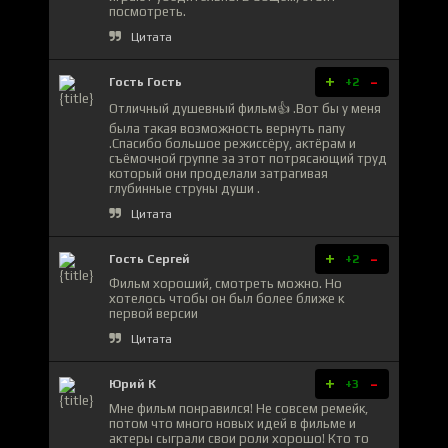
посмотреть.
Цитата
+
-
Гость Гость
+2
Отличный душевный фильм👍 .Вот бы у меня
была такая возможность вернуть папу
.Спасибо большое режиссёру, актёрам и
съёмочной группе за этот потрясающий труд
который они проделали затрагивая
глубинные струны души .
Цитата
+
-
Гость Сергей
+2
Фильм хороший, смотреть можно. Но
хотелось чтобы он был более ближе к
первой версии
Цитата
+
-
Юрий К
+3
Мне фильм понравился! Не совсем ремейк,
потом что много новых идей в фильме и
актеры сыграли свои роли хорошо! Кто то