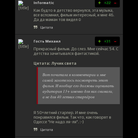
+
-
Informatic
+22
Как будто в детство вернулся, эта музыка,
все вспомнил, фильм интересный, и мне 46.
Да да маман тов видел☺️
Цитата
+
-
Гость Михаил
+31
Прекрасный фильм. До слез. Мне сейчас 54. С
детства зачитывался фантастикой.
Цитата: Лучик света
Вот почитала я комментарии и мне
самой захотелось посмотреть этот
фильм. И вообще его должны оценивать
аудитория 13+ именно для них снимали,
а не для 40 летних старпёров
Я 50+летний старпер. И мне очень
понравился фильм. Так что, как говорят в
Одессе "Не надо ля-ля". :-)
Цитата