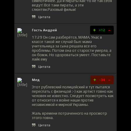
симпотичнее. Да и пираты как-то не так себя
ведут! Всё таки пираты, а эти
слюнтяи.Разовый фильм!
Цитата
+
-
Гость Андрей
+12
17:29 Он сам разберётся, МАМА. Унас в
классе такой же случай был: мама
учительница за сына решала все его
проблемы. Потом она от старости умерла, а
он бомж. Но здороваться умеет. Поставьте
лайк ему
Цитата
+
-
Мед
-34
Этот рублевский полицейский и тут пытался
переспать с физичцой :-) как артист говно как
человек не известно. Следует посмотреть как
от относится к войне наши против
независимой и мирной Украины.
Жаль времени потраченного на просмотр
этого говна.
Цитата