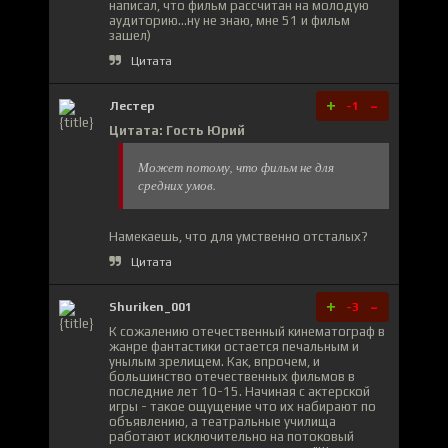
написал, что фильм рассчитан на молодую
аудиторию...ну не знаю, мне 51 и фильм
зашел)
Цитата
+
-
Лестер
-1
Цитата: Гость Юрий
Может потому, что фильм не для
средних умов.
Намекаешь, что для умственно отсталых?
Цитата
+
-
Shuriken_001
-3
К сожалению отечественный кинематограф в
жанре фантастики остается печальным и
унылым зрелищем. Как, впрочем, и
большинство отечественных фильмов в
последние лет 10-15. Начиная с актерской
игры - такое ощущение что их набирают по
объявлению, а театральные училища
работают исключительно на потоковый