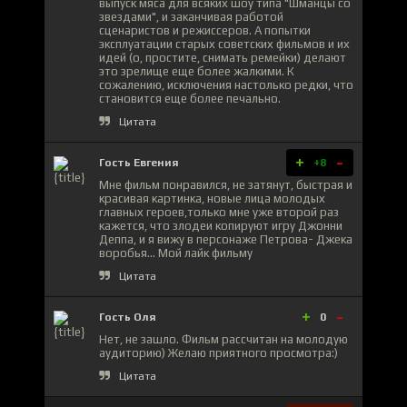
выпуск мяса для всяких шоу типа "Шманцы со
звездами", и заканчивая работой
сценаристов и режиссеров. А попытки
эксплуатации старых советских фильмов и их
идей (о, простите, снимать ремейки) делают
это зрелище еще более жалкими. К
сожалению, исключения настолько редки, что
становится еще более печально.
Цитата
+
-
Гость Евгения
+8
Мне фильм понравился, не затянут, быстрая и
красивая картинка, новые лица молодых
главных героев,только мне уже второй раз
кажется, что злодеи копируют игру Джонни
Деппа, и я вижу в персонаже Петрова- Джека
воробья... Мой лайк фильму
Цитата
+
-
Гость Оля
0
Нет, не зашло. Фильм рассчитан на молодую
аудиторию) Желаю приятного просмотра:)
Цитата