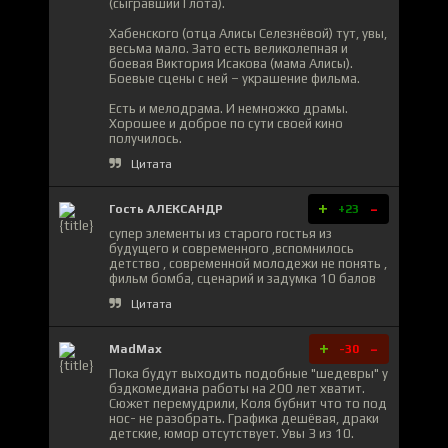
(сыгравший Глота).
Хабенского (отца Алисы Селезнёвой) тут, увы,
весьма мало. Зато есть великолепная и
боевая Виктория Исакова (мама Алисы).
Боевые сцены с ней – украшение фильма.
Есть и мелодрама. И немножко драмы.
Хорошее и доброе по сути своей кино
получилось.
Цитата
+
-
Гость АЛЕКСАНДР
+23
супер элементы из старого гостья из
будущего и современного ,вспомнилось
детство , современной молодежи не понять ,
фильм бомба, сценарий и задумка 10 балов
Цитата
+
-
MadMax
-30
Пока будут выходить подобные "шедевры" у
бэдкомедиана работы на 200 лет хватит.
Сюжет перемудрили, Коля бубнит что то под
нос- не разобрать. Графика дешёвая, драки
детские, юмор отсутствует. Увы 3 из 10.