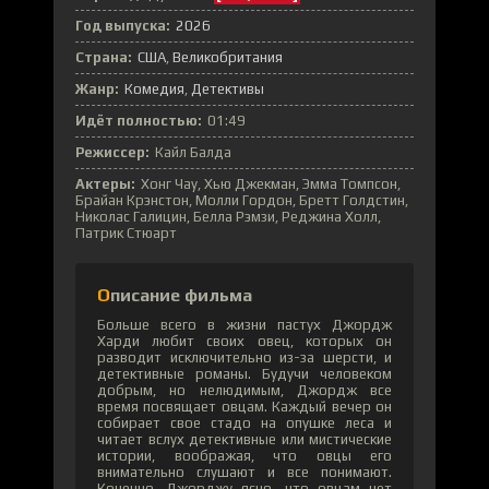
Год выпуска:
2026
Страна:
США
Великобритания
Жанр:
Комедия
Детективы
Идёт полностью:
01:49
Режиссер:
Кайл Балда
Актеры:
Хонг Чау, Хью Джекман, Эмма Томпсон,
Брайан Крэнстон, Молли Гордон, Бретт Голдстин,
Николас Галицин, Белла Рэмзи, Реджина Холл,
Патрик Стюарт
Описание фильма
Больше всего в жизни пастух Джордж
Харди любит своих овец, которых он
разводит исключительно из-за шерсти, и
детективные романы. Будучи человеком
добрым, но нелюдимым, Джордж все
время посвящает овцам. Каждый вечер он
собирает свое стадо на опушке леса и
читает вслух детективные или мистические
истории, воображая, что овцы его
внимательно слушают и все понимают.
Конечно, Джорджу ясно, что овцам нет