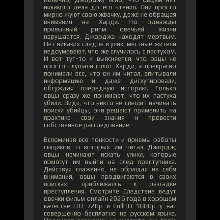
никакого дела до его чтения. Они просто
мирно жуют свою жвачку, даже не обращая
внимания на Харди. Но однажды
привычный ритм овечьей жизни
нарушается. Джорджа находят мертвым.
Нет никаких следов и улик, местные жители
недоумевают, что же случилось с пастухом.
И вот тут-то и выясняется, что овцы не
просто слушали голос Харди, а прекрасно
понимали все, что он им читал, впитывали
информацию и даже дискутировали,
обсуждая очередную историю. Только
овцы сразу же понимают, что их пастуха
убили. Видя, что никто не спешит начинать
поиски убийцы, они решают применить на
практике свои знания и провести
собственное расследование.
Вспоминая все тонкости и приемы работы
сыщиков, о которых им читал Джордж,
овцы начинают искать улики, которые
помогут им выйти на след преступника.
Действуя слаженно, не обращая на себя
внимания, овцы продвигаются в своих
поисках, приближаясь к разгадке
преступления. Смотрите Следствие ведут
овечки фильм онлайн 2026 года в хорошем
качестве HD 720p и FullHD 1080p у нас
совершенно бесплатно на русском языке.