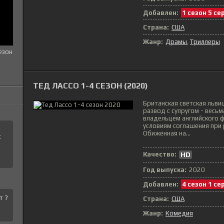
Добавлен:
1 сезон 5 се
Страна:
США
Жанр:
Драмы
Триллеры
езон
ТЕД ЛАССО 1-4 СЕЗОН (2020)
Британская светская льви
развод с супругом - весь
владельцем английского ф
условиям соглашения при 
Обиженная на...
с
Качество:
HD
Год выпуска:
2020
Добавлен:
4 сезон 1 се
т ?
Страна:
США
Жанр:
Комедия