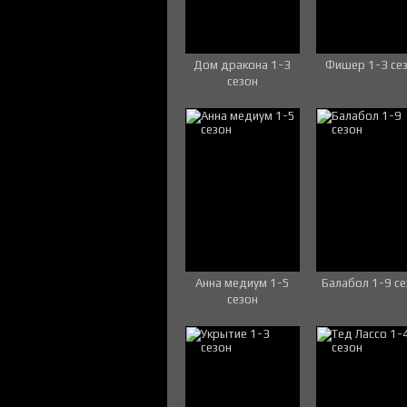
Дом дракона 1-3
Фишер 1-3 се
сезон
Анна медиум 1-5
Балабол 1-9 с
сезон