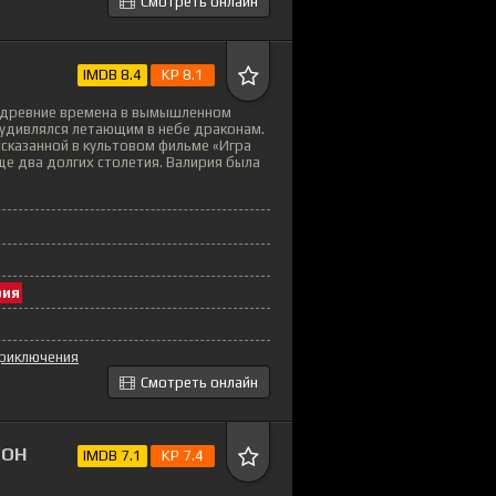
Смотреть онлайн
IMDB 8.4
KP 8.1
 древние времена в вымышленном
е удивлялся летающим в небе драконам.
ссказанной в культовом фильме «Игра
ще два долгих столетия. Валирия была
рия
риключения
Смотреть онлайн
ЗОН
IMDB 7.1
KP 7.4