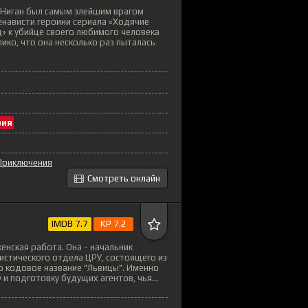
Ниган был самым злейшим врагом
ненависти героини сериала «Ходячие
» к убийце своего любимого человека
ико, что она несколько раз пыталась
рия
Приключения
Смотреть онлайн
IMDB 7.7
KP 7.2
енская работа. Она - начальник
стического отдела ЦРУ, состоящего из
 кодовое название "Львицы". Именно
и подготовку будущих агентов, чья...