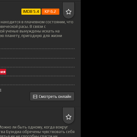
IMDB 5.4
KP 6.2
и находится в плачевном состоянии, что
веческой расы. В связи с
ой ученые вынуждены искать на
ую планету, пригодную для жизни
рия
ы
Смотреть онлайн
ожно ли быть одному, когда вокруг
тва Буэндиа обречены чувствовать себя
лятья их не способны спасти ни