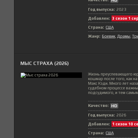
HD
Год выпуска:
2023
Добавлен:
3 сезон 1 се
Страна:
США
Жанр:
Боевик
Драмы
Тр
МЫС СТРАХА (2026)
Жизнь преуспевающего юр
кошмар после того, как н
Макс Кэди. Много лет наз
судебном процессе важны
подсудимого, и тем самым.
Качество:
HD
Год выпуска:
2026
Добавлен:
1 сезон 10 с
Страна:
США