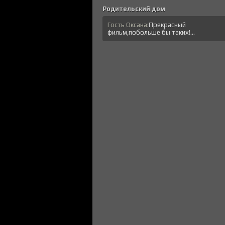
Родительский дом
Гость Оксана:
Прекрасный
фильм,побольше бы таких!...