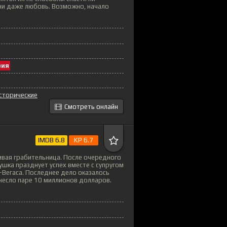
 ни даже любовь. Возможно, начало
рия
сторические
Смотреть онлайн
IMDB 6.8
KP 6.7
ивая грабительница. После очередного
ушка празднует успех вместе с супругом
-Вегаса. Последнее дело оказалось
несло паре 10 миллионов долларов.