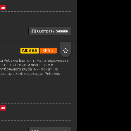
рия
Смотреть онлайн
IMDB 8,8
KP 8,2
ца Ребекка Вэлтон тяжело переживает
ма состоятельным человеком и
утбольного клуба "Ричмонд". По
разводе клуб переходит Ребекке.
рия