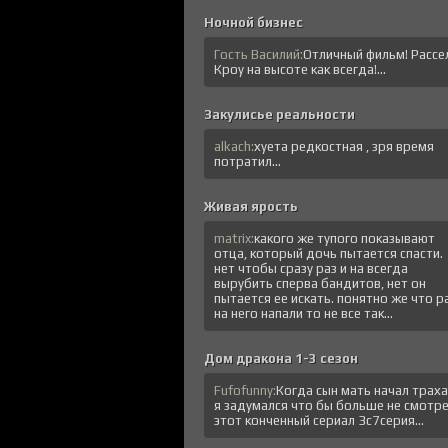
Ночной бизнес
Гость Василий:
Отличный фильм! Рассе
Кроу на высоте как всегда!...
Закулисье реальности
alkach:
хуета редкостная , зря время
потратил...
Живая ярость
matrix:
какого же тупого показывают
отца, который дочь пытается спасти.
нет чтобы сразу раз и на всегда
вырубить сперва бандитов, нет он
пытается ее искать. понятно же что р
на него напали то не все так...
Дом дракона 1-3 сезон
Fufofunny:
Когда сын мать начал трах
я задумался что бы больше не смотр
этот конченный сериал 3с7серия...