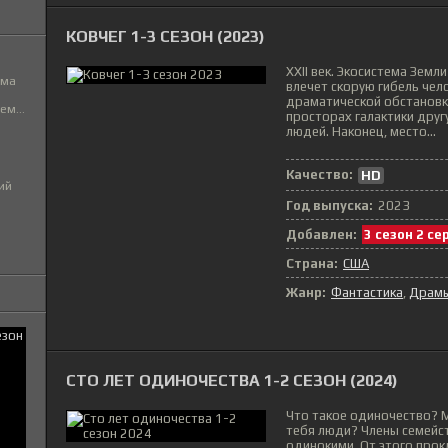
КОВЧЕГ 1-3 СЕЗОН (2023)
ХХII век. Экосистема Земл
ьма
влечет скорую гибель чело
драматической обстановк
м...
просторах галактики друг
людей. Наконец, место...
Качество:
HD
ий
Год выпуска:
2023
Добавлен:
3 сезон 2 се
Страна:
США
Жанр:
Фантастика
Драм
СТО ЛЕТ ОДИНОЧЕСТВА 1-2 СЕЗОН (2024)
Что такое одиночество? М
тебя люди? Члены семейс
одинокими. От этого прок