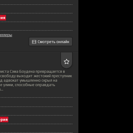
рия
иллеры
Смотреть онлайн
иста Сэма Боудена превращается в
а свободу выходит жестокий преступник
ад адвокат умышленно скрыл на
е улики, способные оправдать
..
ерия