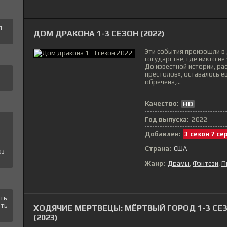
л
ДОМ ДРАКОНА 1-3 СЕЗОН (2022)
Эти события произошли в
государстве, где никто н
До известной истории, ра
престолов», оставалось е
обречена,...
Качество:
HD
Год выпуска:
2022
Добавлен:
3 сезон 7 се
Страна:
США
аз
Жанр:
Драмы
Фэнтези
П
ать
еть
ХОДЯЧИЕ МЕРТВЕЦЫ: МЁРТВЫЙ ГОРОД 1-3 СЕ
(2023)