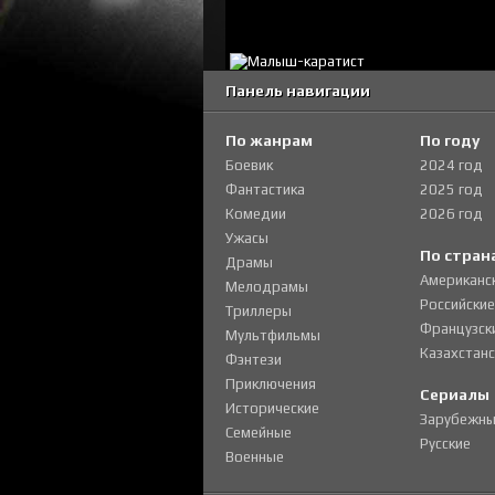
Панель навигации
По жанрам
По году
Боевик
2024 год
Фантастика
2025 год
Комедии
2026 год
Ужасы
По стран
Драмы
Американс
Мелодрамы
Российские
Триллеры
Французск
Мультфильмы
Казахстанс
Фэнтези
Приключения
Сериалы
Исторические
Зарубежны
Семейные
Русские
Военные