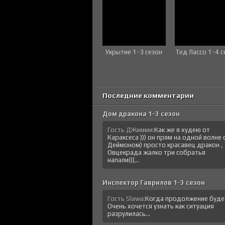
Укрытие 1-3 сезон
Тед Лассо 1-4 с
Последние комментарии
Дом дракона 1-3 сезон
Гость ДЖимми:
Как же я худею от
Караксеса ))) он прям на одной волне 
Деймоном) просто красавец дракон ,
Овцекрада жалко три собратья
напали(((...
Инспектор Гаврилов 1-3 сезон
Гость Slawa:
Когда продолжение буде
Очень хочется узнать как ситуация
разрулилась...