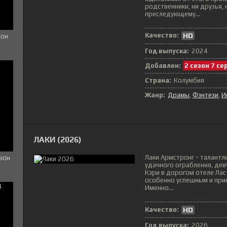
родственники, ни друзья,
преследующему...
Качество:
HD
зон
Год выпуска:
2024
Добавлен:
2 сезон 7 се
Страна:
Колумбия
Жанр:
Драмы
Фэнтези
И
ЛАКИ (2026)
Лаки Армстронг - талантл
езон
удачного ограбления, дев
Кэри в дорогом отеле Лас
особенно успешным и при
Именно...
Качество:
HD
Год выпуска:
2026