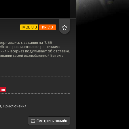
IMDB 8.3
KP 7.9
вернувшись с задания на "USS
глубокое разочарование решениями
ия и всерьез подумывает об отставке.
мпании своей возлюбленной Бател в
рия
а
Приключения
Смотреть онлайн