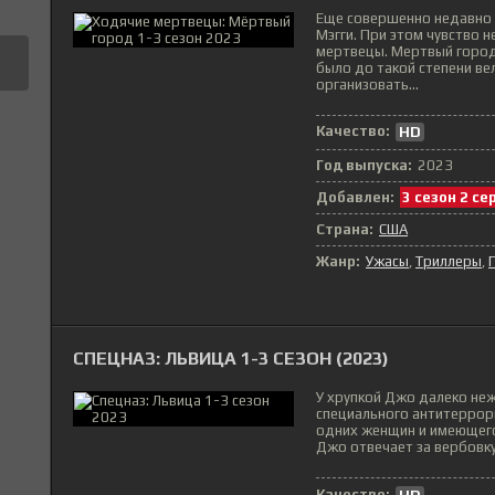
Еще совершенно недавно 
Мэгги. При этом чувство 
мертвецы. Мертвый город
было до такой степени вел
организовать...
Качество:
HD
Год выпуска:
2023
Добавлен:
3 сезон 2 се
Страна:
США
Жанр:
Ужасы
Триллеры
СПЕЦНАЗ: ЛЬВИЦА 1-3 СЕЗОН (2023)
У хрупкой Джо далеко неж
специального антитеррори
одних женщин и имеющего
Джо отвечает за вербовку 
Качество: