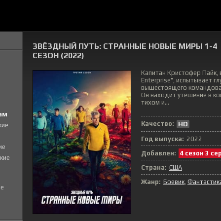
ЗВЁЗДНЫЙ ПУТЬ: СТРАННЫЕ НОВЫЕ МИРЫ 1-4
СЕЗОН (2022)
Капитан Кристофер Пайк, 
Enterprise", испытывает 
вышестоящего командован
Он находит утешение в ко
тихом и...
ам
Качество:
HD
кие
Год выпуска:
2022
ие
Добавлен:
4 сезон 3 се
кие
Страна:
США
Жанр:
Боевик
Фантастик
е