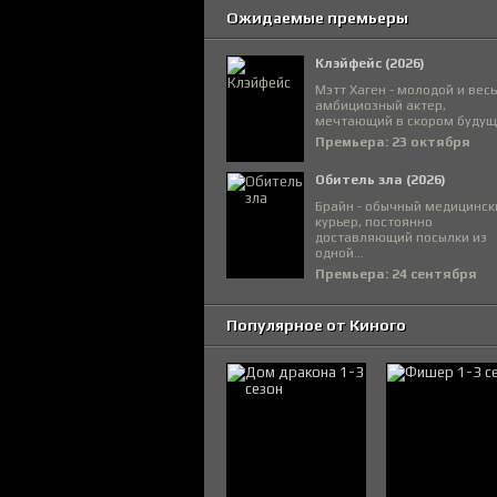
Ожидаемые премьеры
Клэйфейс (2026)
Мэтт Хаген - молодой и вес
амбициозный актер,
мечтающий в скором будуще
Премьера: 23 октября
Обитель зла (2026)
Брайн - обычный медицинск
курьер, постоянно
доставляющий посылки из
одной...
Премьера: 24 сентября
Популярное от Киного