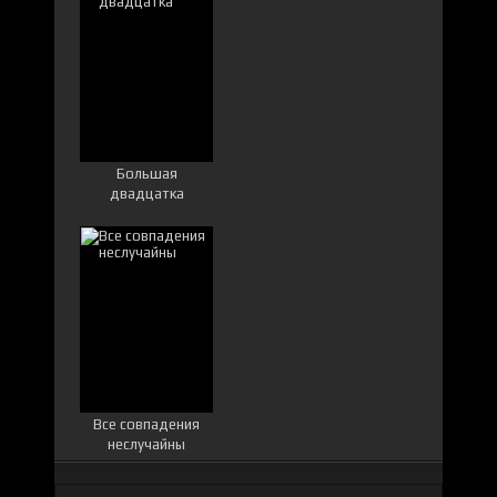
Большая
двадцатка
Все совпадения
неслучайны