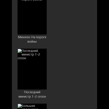
Мюнхен: На пороге
войны
Последний
министр 1-2 сезон