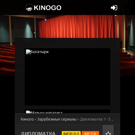
Киного
»
Зарубежные сериалы
» Дипломатка 1-3 сезон
смотре
ДИПЛОМАТКА
IMDB 8.0
KP 7.6