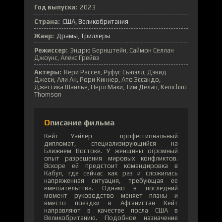
Год выпуска:
2023
Страна:
США
Великобритания
Жанр:
Драмы
Триллеры
Режиссер:
Эндрю Бернштейн, Саймон Селлан
Джоунс, Алекс Грейвз
Актеры:
Кери Рассел, Руфус Сьюэлл, Дэвид
Джеси, Али Ан, Рори Киннер, Ато Эссандо,
Джессика Шанлье, Пёрл Маки, Тим Делап, Kenichiro
Thomson
Описание фильма
Кейт Уайлер - профессиональный
дипломат, специализирующийся на
Ближнем Востоке. У женщины огромный
опыт разрешения мировых конфликтов.
Вскоре ей предстоит командировка в
Кабул, где сейчас как раз и сложилась
напряженная ситуация, требующая ее
вмешательства. Однако в последний
момент руководство меняет планы и
вместо поездки в Афганистан Кейт
направляют в качестве посла США в
Великобританию. Подобное назначение