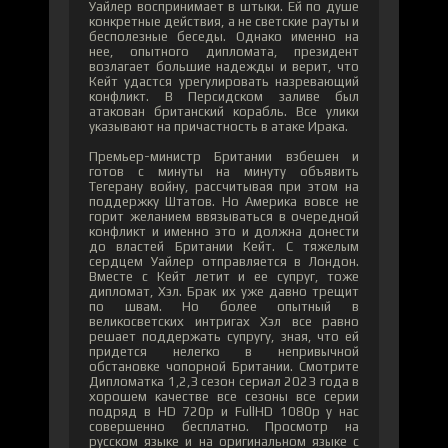
Уайлер воспринимает в штыки. Ей по душе
конкретные действия, а не светские рауты и
бесполезные беседы. Однако именно на
нее, опытного дипломата, президент
возлагает большие надежды и верит, что
Кейт удастся урегулировать назревающий
конфликт. В Персидском заливе был
атакован британский корабль. Все улики
указывают на причастность в атаке Ирака.
Премьер-министр Британии взбешен и
готов с минуты на минуту объявить
Тегерану войну, рассчитывая при этом на
поддержку Штатов. Но Америка вовсе не
горит желанием ввязываться в очередной
конфликт и именно это и должна донести
до властей Британии Кейт. С тяжелым
сердцем Уайлер отправляется в Лондон.
Вместе с Кейт летит и ее супруг, тоже
дипломат, Хэл. Брак их уже давно трещит
по швам. Но более опытный в
великосветских интригах Хэл все равно
решает поддержать супругу, зная, что ей
придется нелегко в непривычной
обстановке чопорной Британии. Смотрите
Дипломатка 1,2,3 сезон сериал 2023 года в
хорошем качестве все сезоны все серии
подряд в HD 720p и FullHD 1080p у нас
совершенно бесплатно. Просмотр на
русском языке и на оригинальном языке с