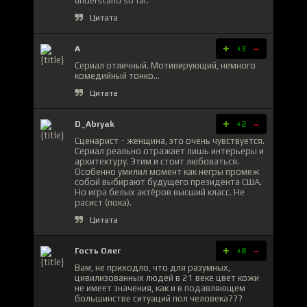
understand so far.
Цитата
+
-
А
+3
Сериал отличный. Мотивирующий, немного
комедийный тонко...
Цитата
+
-
D_Abryak
+2
Сценарист - женщина, это очень чувствуется.
Сериал реально отражает лишь интерьеры и
архитектуру. Этим и стоит любоваться.
Особенно умилил момент как негры промеж
собой выбирают будущего президента США.
Но игра белых актёров высший класс. Не
расист (пока).
Цитата
+
-
Гость Олег
+8
Вам, не приходло, что для разумных,
цивилизованных людей в 21 веке цвет кожи
не имеет значения, как и в подавляющем
большинстве ситуаций пол человека???