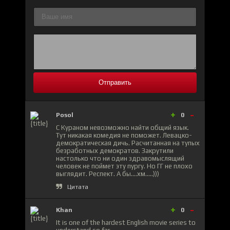
Отправить
+
-
Posol
0
С Кураном невозможно найти общий язык.
Тут никакая комедия не поможет. Левацко-
демократическая дичь. Расчитанная на тупых
безработных демократов. Закрутили
настолько что ни один здравомыслящий
человек не поймет эту пургу. Но ГГ не плохо
выглядит. Респект. А бы....хм.....)))
Цитата
+
-
Khan
0
It is one of the hardest English movie series to