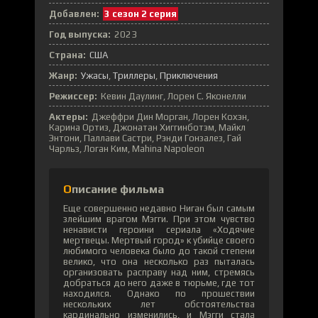
Добавлен:
3 сезон 2 серия
Год выпуска:
2023
Страна:
США
Жанр:
Ужасы
Триллеры
Приключения
Режиссер:
Кевин Даулинг, Лорен С. Яконелли
Актеры:
Джеффри Дин Морган, Лорен Кохэн,
Карина Ортиз, Джонатан Хиггинботэм, Майкл
Энтони, Паллави Састри, Рэнди Гонзалез, Гай
Чарльз, Логан Ким, Mahina Napoleon
Описание фильма
Еще совершенно недавно Ниган был самым
злейшим врагом Мэгги. При этом чувство
ненависти героини сериала «Ходячие
мертвецы. Мертвый город» к убийце своего
любимого человека было до такой степени
велико, что она несколько раз пыталась
организовать расправу над ним, стремясь
добраться до него даже в тюрьме, где тот
находился. Однако по прошествии
нескольких лет обстоятельства
кардинально изменились, и Мэгги стала