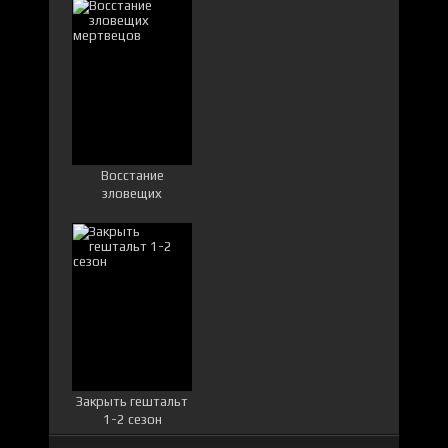
Восстание
зловещих
мертвецов
Закрыть гештальт
1-2 сезон