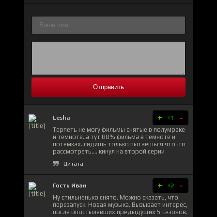
Отправить
+
-
Lesha
+1
Терпеть не могу фильмы снятые в полумраке
и темноте..а тут 80% фильма в темноте и
потемках..сидишь только пытаешься что-то
рассмотреть.... кинул на второй серии
Цитата
+
-
Гость Иван
+2
Ну стильненько снято. Можно сказать, что
перезапуск. Новая музыка. Вызывает интерес,
после опостылевших предыдущих 5 сезонов.