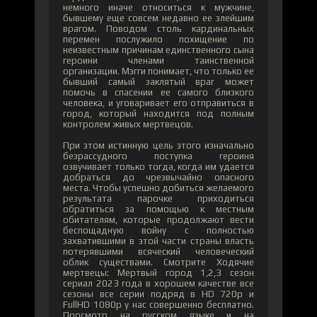
немного иначе относиться к мужчине,
бывшему еще совсем недавно ее злейшим
врагом. Поводом столь кардинальных
перемен послужило похищение по
неизвестным причинам единственного сына
героини членами таинственной
организации. Мэгги понимает, что только ее
бывший самый заклятый враг может
помочь в спасении ее самого близкого
человека, и уговаривает его отправиться в
город, который находится под полным
контролем живых мертвецов.
При этом истинную цель этого изначально
безрассудного поступка героиня
озвучивает только тогда, когда им удается
добраться до чрезвычайно опасного
места. Чтобы успешно добиться желаемого
результата парочке приходиться
обратиться за помощью к местным
обитателям, которые продолжают вести
беспощадную войну с полностью
захватившими в этой части страны власть
потерявшими всяческий человеческий
облик существами. Смотрите Ходячие
мертвецы: Мертвый город 1,2,3 сезон
сериал 2023 года в хорошем качестве все
сезоны все серии подряд в HD 720p и
FullHD 1080p у нас совершенно бесплатно.
Просмотр на русском языке и на