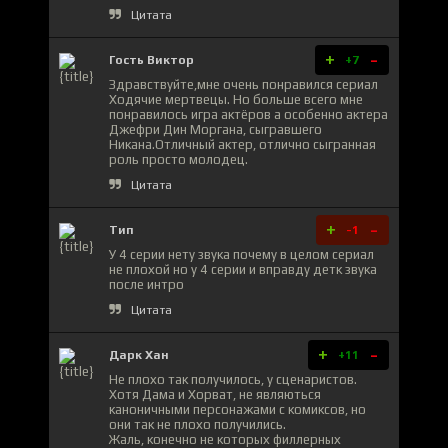
Цитата
+
-
Гость Виктор
+7
Здравствуйте,мне очень понравился сериал
Ходячие мертвецы. Но больше всего мне
понравилось игра актёров а особенно актера
Джефри Дин Моргана, сыгравшего
Никана.Отличный актер, отлично сыгранная
роль просто молодец.
Цитата
+
-
Тип
-1
У 4 серии нету звука почему в целом сериал
не плохой но у 4 серии и вправду детк звука
после интро
Цитата
+
-
Дарк Хан
+11
Не плохо так получилось, у сценаристов.
Хотя Дама и Хорват, не являються
каноничными персонажами с комиксов, но
они так не плохо получились.
Жаль, конечно не которых филлерных