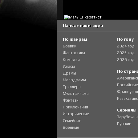
Панель навигации
По жанрам
По году
Боевик
2024 год
Фантастика
2025 год
Комедии
2026 год
Ужасы
По стран
Драмы
Американс
Мелодрамы
Российские
Триллеры
Французск
Мультфильмы
Казахстанс
Фэнтези
Приключения
Сериалы
Исторические
Зарубежны
Семейные
Русские
Военные