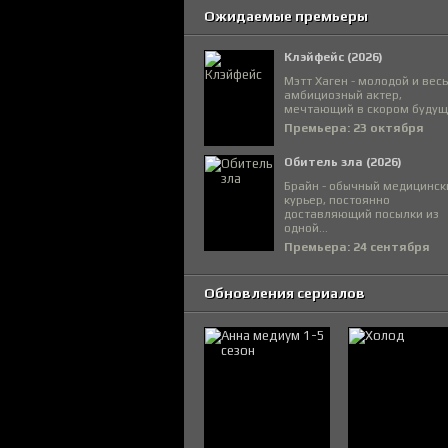
Ожидаемые премьеры
Клэйфейс (2026)
Мэтт Хаген - молодой и вес
амбициозный актер,
мечтающий в скором будуще
Премьера: 23 октября
Обитель зла (2026)
Брайн - обычный медицинск
курьер, постоянно
доставляющий посылки из
одной...
Премьера: 24 сентября
Обновления сериалов