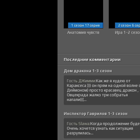
1 сезон 17 серия
2 сезон 6 се
Анатомия чувств
Ира 1-2 сезо
Последние комментарии
Дом дракона 1-3 сезон
Гость ДЖимми:
Как же я худею от
Караксеса ))) он прям на одной волне 
Деймоном) просто красавец дракон ,
Овцекрада жалко три собратья
напали(((...
Инспектор Гаврилов 1-3 сезон
Гость Slawa:
Когда продолжение буде
Очень хочется узнать как ситуация
разрулилась...