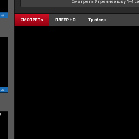
Смотреть Утреннее шоу 1-4 с
рия
СМОТРЕТЬ
ПЛЕЕР HD
Трейлер
рия