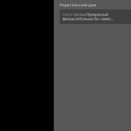
Родительский дом
Гость Оксана:
Прекрасный
фильм,побольше бы таких!...