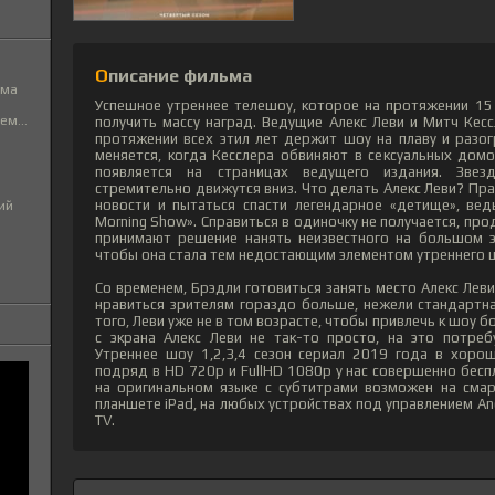
Описание фильма
ьма
Успешное утреннее телешоу, которое на протяжении 15
м...
получить массу наград. Ведущие Алекс Леви и Митч Кес
протяжении всех этил лет держит шоу на плаву и разогр
меняется, когда Кесслера обвиняют в сексуальных домо
появляется на страницах ведущего издания. Звез
стремительно движутся вниз. Что делать Алекс Леви? Пр
новости и пытаться спасти легендарное «детище», вед
ий
Morning Show». Справиться в одиночку не получается, п
принимают решение нанять неизвестного на большом э
чтобы она стала тем недостающим элементом утреннего 
Со временем, Брэдли готовиться занять место Алекс Леви
нравиться зрителям гораздо больше, нежели стандартн
того, Леви уже не в том возрасте, чтобы привлечь к шоу
с экрана Алекс Леви не так-то просто, на это потре
Утреннее шоу 1,2,3,4 сезон сериал 2019 года в хорош
подряд в HD 720p и FullHD 1080p у нас совершенно бесп
на оригинальном языке с субтитрами возможен на смар
планшете iPad, на любых устройствах под управлением And
TV.