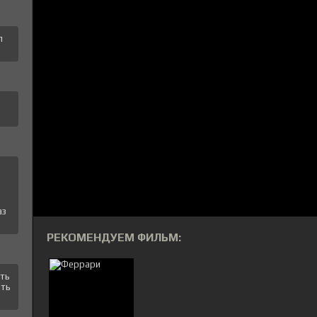
л
аз
РЕКОМЕНДУЕМ ФИЛЬМ:
ать
еть