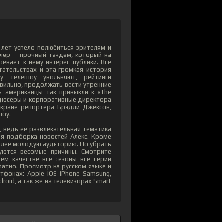
 лет успело полюбиться зрителям и
слер – прочный тандем, который на
евает к нему интерес публики. Все
гательствах и эта громкая история
ду телешоу увольняют, рейтинги
авильно, продолжать вести утренние
ь американцы так привыкли к «The
родюсеры и корпоративные директора
кране репортера Брэдли Джексон,
шоу.
, ведь ее развлекательная тематика
ая подборка новостей Алекс. Кроме
 более молодую аудиторию. Но убрать
буются весомые причины. Смотрите
ем качестве все сезоны все серии
латно. Просмотр на русском языке и
тфонах: Apple iOS iPhone Samsung,
roid, а так же на телевизорах Smart