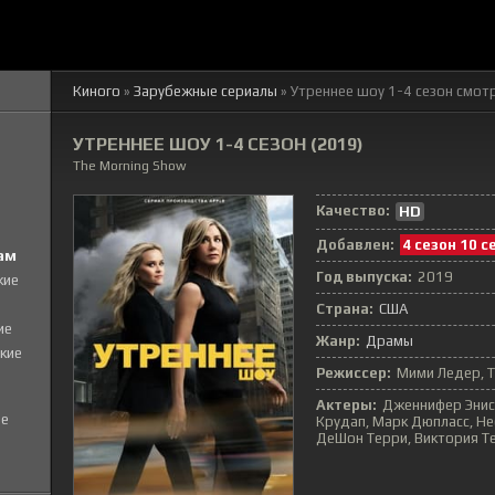
Киного
»
Зарубежные сериалы
» Утреннее шоу 1-4 сезон
смотр
УТРЕННЕЕ ШОУ 1-4 СЕЗОН (2019)
The Morning Show
Качество:
HD
Добавлен:
4 сезон 10 с
ам
Год выпуска:
2019
кие
Страна:
США
ие
Жанр:
Драмы
кие
Режиссер:
Мими Ледер, Т
Актеры:
Дженнифер Энист
е
Крудап, Марк Дюпласс, Не
ДеШон Терри, Виктория Т