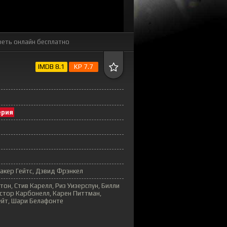
еть онлайн бесплатно
IMDB 8.1
KP 7.7
ерия
акер Гейтс, Дэвид Фрэнкел
он, Стив Карелл, Риз Уизерспун, Билли
стор Карбонелл, Карен Питтман,
ейт, Шари Белафонте