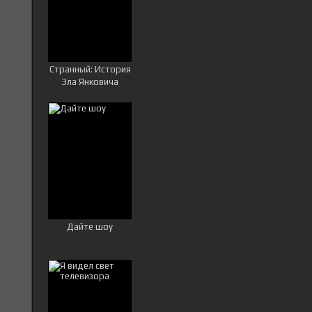
Странный: История
Эла Янковича
Дайте шоу