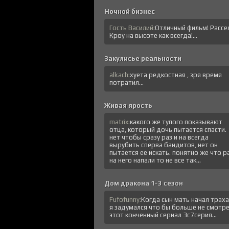
Ночной бизнес
Гость Василий:
Отличный фильм! Рассе
Кроу на высоте как всегда!...
Закулисье реальности
alkach:
хуета редкостная , зря время
потратил...
Живая ярость
matrix:
какого же тупого показывают
отца, который дочь пытается спасти.
нет чтобы сразу раз и на всегда
вырубить сперва бандитов, нет он
пытается ее искать. понятно же что р
на него напали то не все так...
Дом дракона 1-3 сезон
Fufofunny:
Когда сын мать начал трах
я задумался что бы больше не смотр
этот конченный сериал 3с7серия...