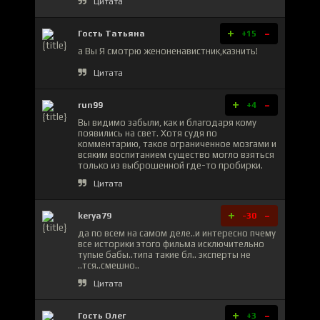
Цитата
+
-
Гость Татьяна
+15
а Вы Я смотрю женоненавистник,казнить!
Цитата
+
-
run99
+4
Вы видимо забыли, как и благодаря кому
появились на свет. Хотя судя по
комментарию, такое ограниченное мозгами и
всяким воспитанием существо могло взяться
только из выброшенной где-то пробирки.
Цитата
+
-
kerya79
-30
да по всем на самом деле..и интересно пчему
все историки этого фильма исключительно
тупые бабы..типа такие бл.. эксперты не
..тся..смешно..
Цитата
+
-
Гость Олег
+3