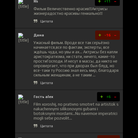
+
-
Rs
+11
Фильм Величественно красив!!!Актрисы
жизнерадостно красивы гениально!!!
Цитата
+
-
Дана
-16
Ужасный фильм. Вроде все так серьёзно
начинается,все по фактам, эксперты, все
ждёшь чуда, но увы и ах... Актрисы без капли
аристократизма, ни стати, ничего, какие-то
простиГосподи. И несут в массы, да никто не
опровергает, что при дворах был блуд, но
все-таки ту Россию знал весь мир, благодаря
сильным женщинам, а не таким ...
Цитата
+
-
Гость alex
+6
Film xoroshij, no prativno smotret na artistok s
nakachennymi silikonovymi gubami i
botoksnymi mordami...Nu navernoe imperatrici
mogli sebe pozvolit...
Цитата