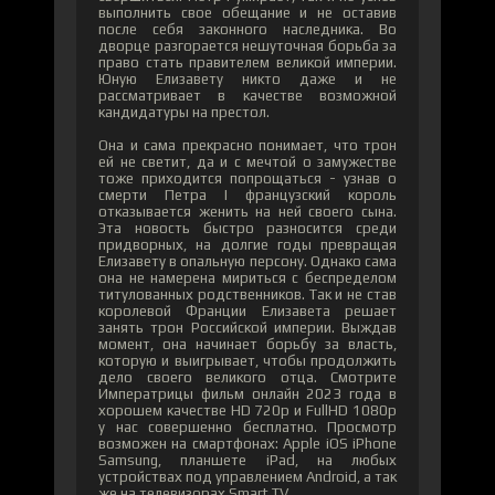
выполнить свое обещание и не оставив
после себя законного наследника. Во
дворце разгорается нешуточная борьба за
право стать правителем великой империи.
Юную Елизавету никто даже и не
рассматривает в качестве возможной
кандидатуры на престол.
Она и сама прекрасно понимает, что трон
ей не светит, да и с мечтой о замужестве
тоже приходится попрощаться - узнав о
смерти Петра I французский король
отказывается женить на ней своего сына.
Эта новость быстро разносится среди
придворных, на долгие годы превращая
Елизавету в опальную персону. Однако сама
она не намерена мириться с беспределом
титулованных родственников. Так и не став
королевой Франции Елизавета решает
занять трон Российской империи. Выждав
момент, она начинает борьбу за власть,
которую и выигрывает, чтобы продолжить
дело своего великого отца. Смотрите
Императрицы фильм онлайн 2023 года в
хорошем качестве HD 720p и FullHD 1080p
у нас совершенно бесплатно. Просмотр
возможен на смартфонах: Apple iOS iPhone
Samsung, планшете iPad, на любых
устройствах под управлением Android, а так
же на телевизорах Smart TV.