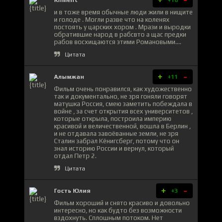
Kliment
+10
и в тоже время обычные люди жили в нищите
и голоде . Могли разве что на коленях
постоять у царских хором . Мрази и выродки
обратившие народ в рабсвто а щас предки
рабов восхищаются этими Романовыми....
Цитата
+
-
Алымжан
+11
Фильм очень понравился, как художественно
так и документально, не зря гоняли говорят
матушка Россия, смею заметить побеждала в
войне , за счет открытия всех университетов ,
которые открыла, построила империю
красивой и величественной, вошла в Берлин ,
и не отдавала завоёванные земли, не зря
Сталин забрал Кёнигсберг, потому что он
знал историю России и вернул, который
отдал Петр 2.
Цитата
+
-
Гость Юлия
+3
Фильм хороший и снято красиво и довольно
интересно, но как будто без возможности
вздохнуть. Сплошным потоком. Нет