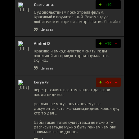
+
-
Светлана.
+19
С удовольствием посмотрела фильм.
Красивый и поучительный. Рекомендую
любителям истории и саморазвития. Спасибо!
Цитата
+
-
Andrei D
+10
Красиво и ёмко,с чувством сняты годы
школьной истории,которая звучала так
скучно..
Цитата
+
-
kerya79
-57
перетрахались все там..инцест дал свои
плоды видимо..
реально не могу понять почему все
документалисты женжины,видимо коволчуку
кто то дал ..
бабы такие тупые существа..и не нужно тут
расписывать,не нужно быть гением чем они
занимались при дворе..