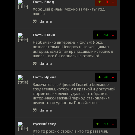
+
-
Гость Влад
-3
Хороший фильм. Можно заменить1год
школы
Цитата
+
-
Гость Юлия
+14
Необычайно интересный фильм! Ярко,
познавательно! Невероятные женщины в
истории. Если б так преподавали историю в
школе - все бы ее знали на отлично!
Цитата
+
-
Гость Ирина
+8
Замечательный фильм! Спасибо большое
создателям, которым в краткой и доступной
форме великолепно удалось отобразить
исторически важный период становления
великого государства Российского...
Цитата
+
-
Русскийслед
+17
Кто то россию строил а кто то развалил.