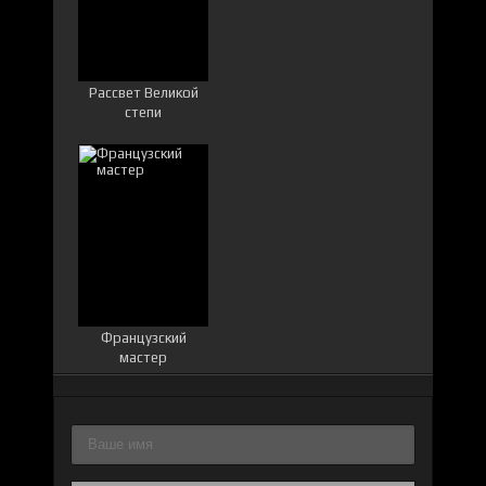
Рассвет Великой
степи
Французский
мастер