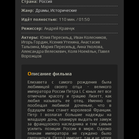
Страна:
Россия
Жанр:
Драмы
Исторические
Идёт полностью:
110 мин. / 01:50
Режиссер:
Андрей Кравчук
Актеры:
Юлия Пересильд, Иван Колесников,
Игорь Гордин, Ксения Утехина, Анастасия
Талызина, Мария Пересильд, Анна Уколова,
Александра Велескевич, Коля Ноекёльн, Павел
Ворожцов
Описание фильма
Елизавета с самого рождения была
любимицей своего отца - великого
императора России Петра I. С юных лет все
отмечали красоту и грацию Лизетт, как
любил называть ее отец. Именно он
пообещал любимой доченьке, что в
будущем она станет королевой Франции.
Петр I возлагал большие надежды на
младшую дочь, планируя выдать ее замуж
за французского наследника и тем самым
усилить позиции России в мире. Однако
планам императора не суждено было
свершиться. Петр I умирает, так и не успев