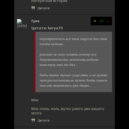
Интересная история
Цитата
+
-
Гуля
+1
Цитата: kerya79
перетрахались все там..инцест дал свои
плоды видимо..
реально не могу понять почему все
документалисты женжины,видимо
коволчуку кто то дал ..
бабы такие тупые существа..и не нужно
тут расписывать,не нужно быть гением
чем они занимались при дворе..
Мне
Мне очень жаль жутко узкого ума вашего
мозга.
Цитата