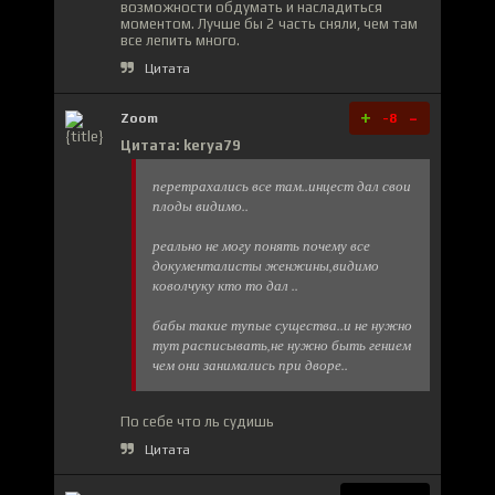
возможности обдумать и насладиться
моментом. Лучше бы 2 часть сняли, чем там
все лепить много.
Цитата
+
-
Zoom
-8
Цитата: kerya79
перетрахались все там..инцест дал свои
плоды видимо..
реально не могу понять почему все
документалисты женжины,видимо
коволчуку кто то дал ..
бабы такие тупые существа..и не нужно
тут расписывать,не нужно быть гением
чем они занимались при дворе..
По себе что ль судишь
Цитата