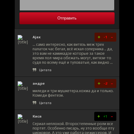
Отправить
+
-
Ajax
-1
... само интересно, как витязь меж трех
палаток час бегал, всё искал соперника .. да,
это вам не камикадзе которые за такое
время пол-мира обежать могут, витязи-то
судя по всему ещё и туповатые, как видно ...
Цитата
+
-
андре
-2
миледи и три мушкетера.хохма да и только.
Комеди фентези.
Цитата
+
-
Кися
+1
Сериал неплохой. Второстепенные роли все
портят. Особенно писарь, ну это вообще пту
цирковое. А это уже работа режиссеров. И