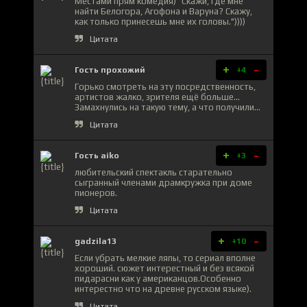
Местами прям комедия) "Скажи, где мне
найти Белогора, Агофона и Варуна? Скажу,
как только принесешь мне их головы."))))
Цитата
+
-
Гость прохожий
+4
Горько смотреть на эту посредственность,
артистов жалко, зрителя ещё больше...
Замахнулись на такую тему, а что получили...
Цитата
+
-
Гость aiko
+3
любительский спектакль старательно
сыгранный членами драмкружка при доме
пионеров.
Цитата
+
-
gadzila13
+10
Если убрать мелкие ляпы, то сериал вполне
хороший. сюжет интерестный и без всякой
пидарасни как у американцов.Особенно
интерестно что на древне русском языке).
Цитата