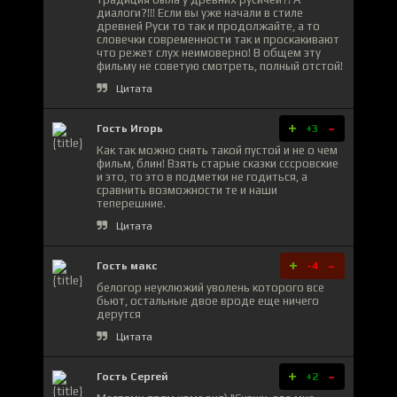
диалоги?!!! Если вы уже начали в стиле
древней Руси то так и продолжайте, а то
словечки современности так и проскакивают
что режет слух неимоверно! В общем эту
фильму не советую смотреть, полный отстой!
Цитата
+
-
Гость Игорь
+3
Как так можно снять такой пустой и не о чем
фильм, блин! Взять старые сказки сссровские
и это, то это в подметки не годиться, а
сравнить возможности те и наши
теперешние.
Цитата
+
-
Гость макс
-4
белогор неуклюжий уволень которого все
бьют, остальные двое вроде еще ничего
дерутся
Цитата
+
-
Гость Сергей
+2