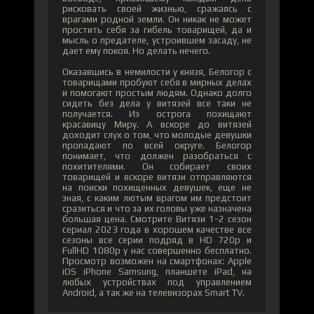
рисковать своей жизнью, сражаясь с
врагами родной земли. Он никак не может
простить себя за гибель товарищей, да и
мысль о предателе, устроившем засаду, не
дает ему покоя. Но делать нечего.
Оказавшись в немилости у князя, Белогор с
товарищами пробуют себя в мирных делах
и помогают простым людям. Однако долго
сидеть без дела у витязей все таки не
получается. Из острога похищают
красавицу Миру. А вскоре до витязей
доходит слух о том, что молодые девушки
пропадают по всей округе. Белогор
понимает, что должен разобраться с
похитителями. Он собирает своих
товарищей и вскоре витязи отправляются
на поиски похищенных девушек, еще не
зная, с каким лютым врагом им предстоит
сразиться и что за их головы уже назначена
большая цена. Смотрите Витязи 1-2 сезон
сериал 2023 года в хорошем качестве все
сезоны все серии подряд в HD 720p и
FullHD 1080p у нас совершенно бесплатно.
Просмотр возможен на смартфонах: Apple
iOS iPhone Samsung, планшете iPad, на
любых устройствах под управлением
Android, а так же на телевизорах Smart TV.