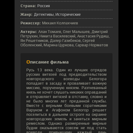
Страна:
Россия
Жанр:
Детективы
Исторические
Режиссер:
Михаил Колпахчиев
Актеры:
Алан Томаев, Олег Малышев, Дмитрий
Петрухин, Никита Василевский, Анастасия Рудиш,
Ян Решетников, Далер Газибеков, Сергей
Оболенский, Марина Цуркова, Сарвар Норматов
Описание фильма
Русь 13 века. Один из лучших отрядов
русских витязей под предводительством
новгородского воеводы Белогора
попадает в засаду и проваливает важную
миссию, порученную князем. Разгневанный
князь не хочет слушать никаких оправданий
и отправляет витязей в отставку, словно и
не было многих лет преданной службы.
Вместе с верными боевыми соратниками
Варуном и Агафоном Белогор решает
поселиться в дальнем остроге на окраине
новгородских земель и заняться мирным
ремеслом. Однако размеренные мирные
будни оказываются совсем не под стать
воеводе, привыкшему каждый день