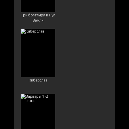
Три богатыря и Пуп
Земли
Киберслав