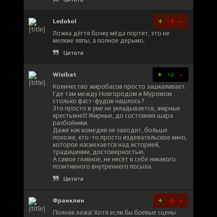
+
-
Ledokol
-3
Ложка дёгтя бочку мёда портит, это не
мелкие ляпы, а полное дерьмо.
Цитата
+
-
Wisibat
+2
Количество жиробасов просто зашкаливает.
Где там между Новгородом и Муромом
столько фаст-фудов нашлось?
Это просто в уме не укладывается, жирные
крестьяне!!! Жирные, до состояния шара
разбойники.
Даже как комедия не заходит, больше
похоже, кто-то просто издевательское кино,
которое насмехается над историей,
традициями, достоверностью.
А самое главное, не несёт в себе никакого
позитивного внутреннего посыла.
Цитата
+
-
Франклин
-2
Полная лажа! Хотя если бы боевые сцены