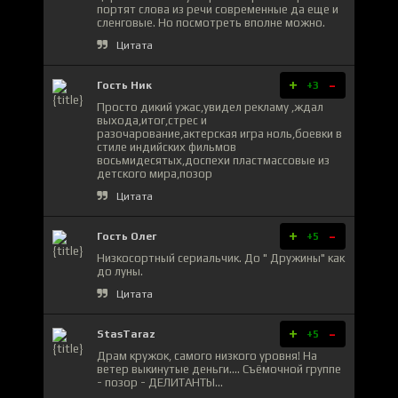
портят слова из речи современные да еще и
сленговые. Но посмотреть вполне можно.
Цитата
+
-
Гость Ник
+3
Просто дикий ужас,увидел рекламу ,ждал
выхода,итог,стрес и
разочарование,актерская игра ноль,боевки в
стиле индийских фильмов
восьмидесятых,доспехи пластмассовые из
детского мира,позор
Цитата
+
-
Гость Олег
+5
Низкосортный сериальчик. До " Дружины" как
до луны.
Цитата
+
-
StasTaraz
+5
Драм кружок, самого низкого уровня! На
ветер выкинутые деньги.... Съёмочной группе
- позор - ДЕЛИТАНТЫ...