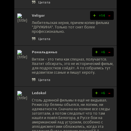
Цитата
+
-
Veligor
+14
Любительская херня, причем копия фильма
"ДРУЖИНА". Только тот снят более
профессионально.
Цитата
+
-
Рональдиньо
+6
Витязи - это типа как спецназ, получается.
Хватит обсирать, это не исторический фильм,
для подростков сойдёт. А то собрались тут
недовитязи ссаные и пишут хероту.
Цитата
+
-
Ledokol
+6
Столь дрянной фильмы я ещё не видывал.
Режиссёр белины объелся, ни логики, ни
адекватности. Сначала на поляне все следы
затоптали, а потом следопыт что то там
нашёл и повёл Белогора, в Руссе бои на
американский лад устроили, особенно с
аплодисментами облажались, когда эта
традиция была у древних русичей?! А