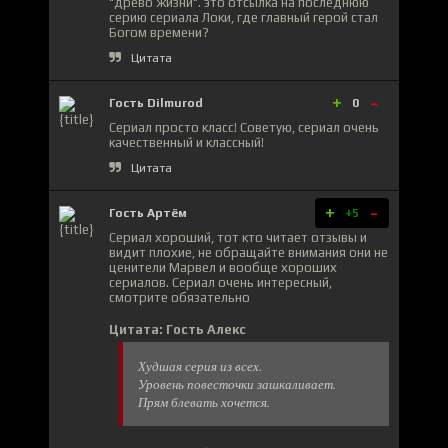
"древо жизни". это отсылка на последнюю
серию сериала Локи, где главный герой стал
Богом времени?
Цитата
+
-
Гость Dilmurod
0
Сериал просто класс! Советую, сериал очень
качественный и классный!
Цитата
+
-
Гость Артём
+5
Сериал хороший, тот кто читает отзывы и
видит плохие, не обращайте внимания они не
ценители Марвел и вообще хороших
сериалов. Сериал очень интересный,
смотрите обязательно
Цитата: Гость Алекс
Худшая серия из всех.
Уровень повесточки зашкаливает.
Прям блевать хочется.