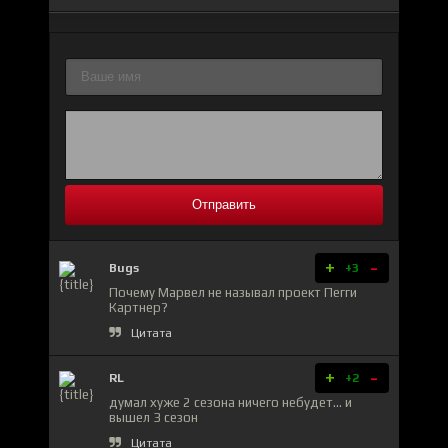
Отправить
+
-
Bugs
+3
Почему Марвел не называл проект Пегги
Картнер?
Цитата
+
-
RL
+2
думал хуже 2 сезона ничего небудет... и
вышел 3 сезон
Цитата