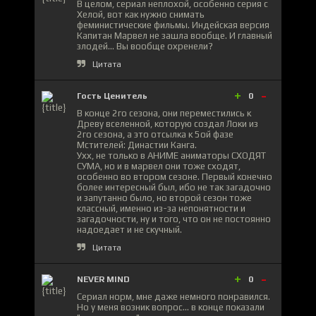
В целом, сериал неплохой, особенно серия с
Хелой, вот как нужно снимать
феминистические фильмы. Индейская версия
Капитан Марвел не зашла вообще. И главный
злодей... Вы вообще охренели?
Цитата
+
-
Гость Ценитель
0
В конце 2го сезона, они переместились к
Древу вселенной, которую создал Локи из
2го сезона, а это отсылка к 5ой фазе
Мстителей: Династии Канга.
Ухх, не только в АНИМЕ аниматоры СХОДЯТ
СУМА, но и в марвел они тоже сходят,
особенно во втором сезоне. Первый конечно
более интересный был, ибо не так загадочно
и запутанно было, но второй сезон тоже
классный, именно из-за непонятности и
загадочности, ну и того, что он не постоянно
надоедает и не скучный.
Цитата
+
-
NEVER MIND
0
Сериал норм, мне даже немного понравился.
Но у меня возник вопрос... в конце показали