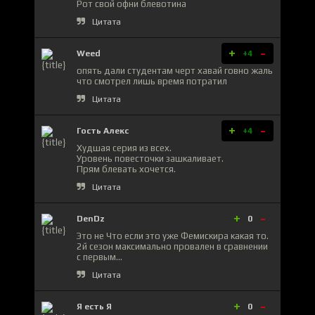
Рот свой офни блевотина
Цитата
+
-
Weed
+4
опять дали студентам черт хавай говно жаль
что смотрел лишь время потратил
Цитата
+
-
Гость Алекс
+4
Худшая серия из всех.
Уровень повесточки зашкаливает.
Прям блевать хочется.
Цитата
+
-
DenDz
0
Это не Что если это уже Фемискира какая то.
2й сезон максимально провален в сравнении
с первым...
Цитата
+
-
Я есть Я
0