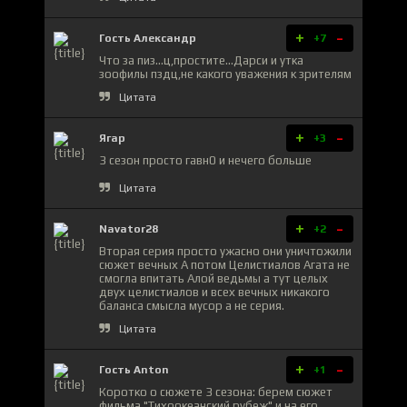
+
-
Гость Александр
+7
Что за пиз...ц,простите...Дарси и утка
зоофилы пздц,не какого уважения к зрителям
Цитата
+
-
Ягар
+3
3 сезон просто гавн0 и нечего больше
Цитата
+
-
Navator28
+2
Вторая серия просто ужасно они уничтожили
сюжет вечных А потом Целистиалов Агата не
смогла впитать Алой ведьмы а тут целых
двух целистиалов и всех вечных никакого
баланса смысла мусор а не серия.
Цитата
+
-
Гость Anton
+1
Коротко о сюжете 3 сезона: берем сюжет
фильма "Тихоокеанский рубеж" и на его