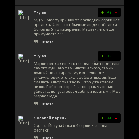
+
-
Ykylas
+2
МДА... Моему кринжу от последней серии нет
предела. Какие то обычные люди победили
богов из 5-го измерения. Марвел, что еще
придумаете???
Цитата
+
-
Ykylas
+2
Марвел молодец. Этот сериал бьет пределы,
самого лучшего феминистического, самый
лучший по антирасизму и конечно же
утка+человек, это уже вообще пиздец. Еще
сделать Альтрона таким... это уже совсем
низко. Робот который запрограммирован
убивать, почувствовал себя виноватым... Мда
Марвел мда.
Цитата
+
-
Чиловой парень
+4
Ода, за Йотуна Локи в 4 серии 3 сезона
респект.
Цитата