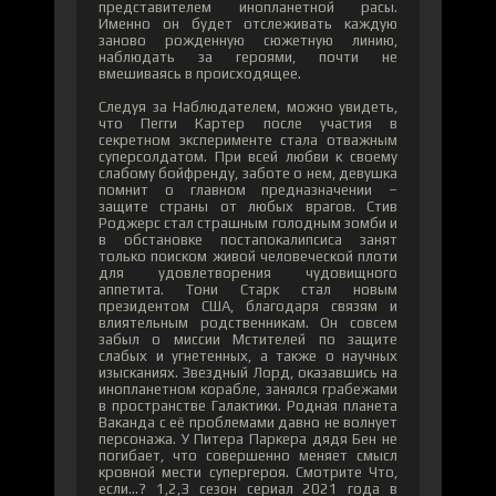
представителем инопланетной расы.
Именно он будет отслеживать каждую
заново рожденную сюжетную линию,
наблюдать за героями, почти не
вмешиваясь в происходящее.
Следуя за Наблюдателем, можно увидеть,
что Пегги Картер после участия в
секретном эксперименте стала отважным
суперсолдатом. При всей любви к своему
слабому бойфренду, заботе о нем, девушка
помнит о главном предназначении –
защите страны от любых врагов. Стив
Роджерс стал страшным голодным зомби и
в обстановке постапокалипсиса занят
только поиском живой человеческой плоти
для удовлетворения чудовищного
аппетита. Тони Старк стал новым
президентом США, благодаря связям и
влиятельным родственникам. Он совсем
забыл о миссии Мстителей по защите
слабых и угнетенных, а также о научных
изысканиях. Звездный Лорд, оказавшись на
инопланетном корабле, занялся грабежами
в пространстве Галактики. Родная планета
Ваканда с её проблемами давно не волнует
персонажа. У Питера Паркера дядя Бен не
погибает, что совершенно меняет смысл
кровной мести супергероя. Смотрите Что,
если...? 1,2,3 сезон сериал 2021 года в