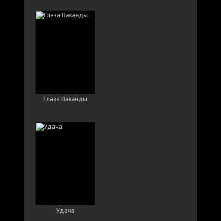
Глаза Ваканды
Удача