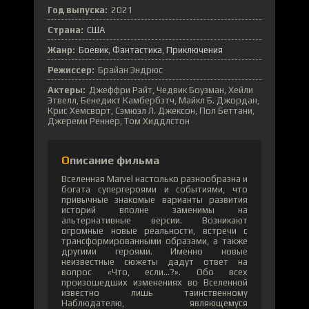
Год выпуска:
2021
Страна:
США
Жанр:
Боевик
Фантастика
Приключения
Режиссер:
Брайан Эндрюс
Актеры:
Джеффри Райт, Чедвик Боузман, Хейли
Этвелл, Бенедикт Камбербэтч, Майкл Б. Джордан,
Крис Хемсворт, Сэмюэл Л. Джексон, Пол Беттани,
Джереми Реннер, Том Хиддлстон
Описание фильма
Вселенная Marvel настолько разнообразна и
богата супергероями и событиями, что
привычные знакомые варианты развития
историй вполне заменимы на
альтернативные версии. Возникают
огромные новые реальности, встречи с
трансформированными образами, а также
другими героями. Именно новые
неизвестные сюжеты дадут ответ на
вопрос «Что, если…?». Обо всех
произошедших изменениях во Вселенной
известно лишь таинственному
Наблюдателю, являющемуся