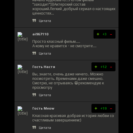
"заходит")))Актерский состав
хороший.Легкий ,добрый сериал о настоящих
ценностях...
Цитата
+
-
ai967110
+3
Просто классный фильм.....
А кому не нравится - не смотрите....
Цитата
+
-
Гость Настя
+12
Вы, знаете, очень даже ничего.. Можно
посмотреть. Временами даже смешно.
Смотрю, не отрываясь 😁рекомендую к
просмотру
Цитата
+
-
Гость Meow
+19
Классная красивая добрая история любви со
счастливым завершением:)
Цитата