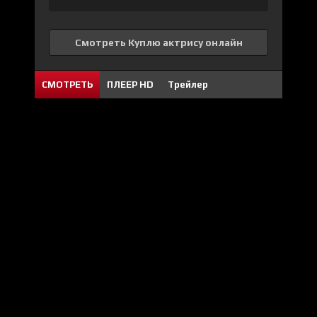
Смотреть Куплю актрису онлайн
СМОТРЕТЬ
ПЛЕЕР HD
Трейлер