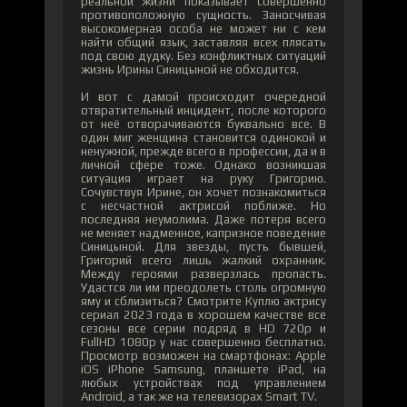
реальной жизни показывает совершенно
противоположную сущность. Заносчивая
высокомерная особа не может ни с кем
найти общий язык, заставляя всех плясать
под свою дудку. Без конфликтных ситуаций
жизнь Ирины Синицыной не обходится.
И вот с дамой происходит очередной
отвратительный инцидент, после которого
от неё отворачиваются буквально все. В
один миг женщина становится одинокой и
ненужной, прежде всего в профессии, да и в
личной сфере тоже. Однако возникшая
ситуация играет на руку Григорию.
Сочувствуя Ирине, он хочет познакомиться
с несчастной актрисой поближе. Но
последняя неумолима. Даже потеря всего
не меняет надменное, капризное поведение
Синицыной. Для звезды, пусть бывшей,
Григорий всего лишь жалкий охранник.
Между героями разверзлась пропасть.
Удастся ли им преодолеть столь огромную
яму и сблизиться? Смотрите Куплю актрису
сериал 2023 года в хорошем качестве все
сезоны все серии подряд в HD 720p и
FullHD 1080p у нас совершенно бесплатно.
Просмотр возможен на смартфонах: Apple
iOS iPhone Samsung, планшете iPad, на
любых устройствах под управлением
Android, а так же на телевизорах Smart TV.