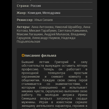
Страна:
Россия
Жанр:
Комедия
Мелодрама
Режиссер:
Илья Силаев
Актеры:
Анна Антонова, Николай Шрайбер, Анна
Котова, Михаил Тарабукин, Светлана Камынина,
Максим Лагашкин, Андрей Малахов, Владимир
Гарцунов, Александр Наумов, Надежда
Подъяпольская
Описание фильма
Бывший летчик Григорий в силу
обстоятельств вынужден оставить лётную
профессию. Теперь он работает в
проходной телецентра простым
охранником и снимает комнату в
общежитии. Каждую свою смену герой
сталкивается со знаменитостями, к
которым совершенно не испытывает
никаких чувств, скрупулезно выполняя свою
работу. Но молодая актриса Ирина
Синицына всерьез затронула сердце
мужчины. Играя в известном сериале
женщину ангельского характера, героиня в