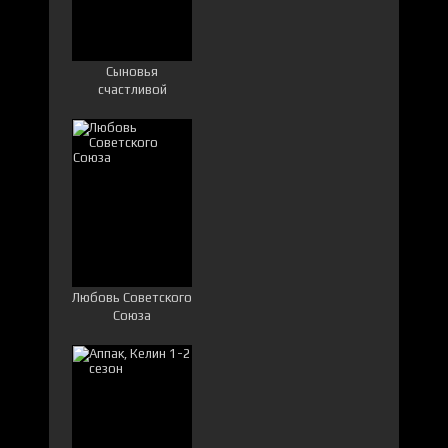
Сыновья
счастливой
женщины
Любовь Советского
Союза