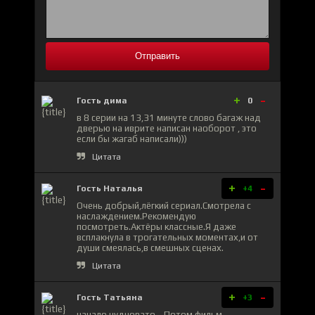
Отправить
+
-
Гость дима
0
в 8 серии на 13,31 минуте слово багаж над
дверью на иврите написан наоборот , это
если бы жагаб написали)))
Цитата
+
-
Гость Наталья
+4
Очень добрый,лëгкий сериал.Смотрела с
наслаждением.Рекомендую
посмотреть.Актёры классные.Я даже
всплакнула в трогательных моментах,и от
души смеялась,в смешных сценах.
Цитата
+
-
Гость Татьяна
+3
начало нудновато....Потом фильм