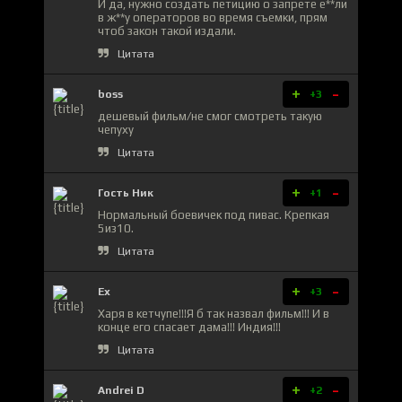
И да, нужно создать петицию о запрете е**ли
в ж**у операторов во время съемки, прям
чтоб закон такой издали.
Цитата
+
-
boss
+3
дешевый фильм/не смог смотреть такую
чепуху
Цитата
+
-
Гость Ник
+1
Нормальный боевичек под пивас. Крепкая
5из10.
Цитата
+
-
Ex
+3
Харя в кетчупе!!!Я б так назвал фильм!!! И в
конце его спасает дама!!! Индия!!!
Цитата
+
-
Andrei D
+2