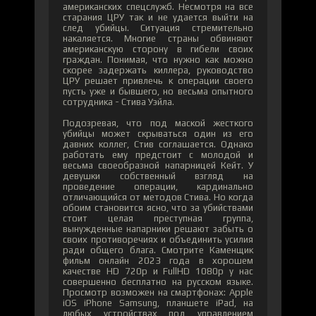
американских спецслужб. Несмотря на все
старания ЦРУ так и не удается выйти на
след убийцы. Ситуация стремительно
накаляется. Многие страны обвиняют
американскую сторону в гибели своих
граждан. Понимая, что нужно как можно
скорее задержать киллера, руководство
ЦРУ решает привлечь к операции своего
пусть уже и бывшего, но весьма опытного
сотрудника - Стива Уэйла.
Подозревая, что под маской жесткого
убийцы может скрываться один из его
давних коллег, Стив соглашается. Однако
работать ему предстоит с молодой и
весьма своеобразной напарницей Кейт. У
девушки собственный взгляд на
проведение операции, кардинально
отличающийся от методов Стива. Но когда
обоим становится ясно, что за убийствами
стоит целая преступная группа,
вынужденные напарники решают забыть о
своих противоречиях и объединить усилия
ради общего блага. Смотрите Каменщик
фильм онлайн 2023 года в хорошем
качестве HD 720p и FullHD 1080p у нас
совершенно бесплатно на русском языке.
Просмотр возможен на смартфонах: Apple
iOS iPhone Samsung, планшете iPad, на
любых устройствах под управлением