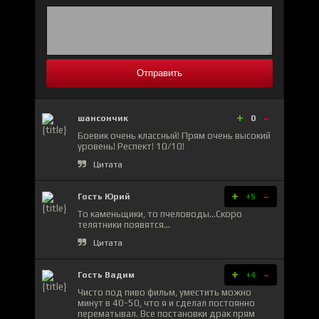
Отправить
+
-
шансончик
0
Боевик очень классный! Прям очень высокий
уровень! Респект! 10/10!
Цитата
+
-
Гость Юрий
+5
То каменьщики, то пчеловоды...Скоро
телятники появятся...
Цитата
+
-
Гость Вадим
+4
Чисто под пиво фильм, уместить можно
минут в 40-50, что я и сделал постоянно
перематывал. Все постановки драк прям