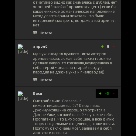
отчетливо видно как снимались с дублей, нет
хорошей "склейки" проииходящего ( если бы
какое-никакое романтическое напряженние
между партнёрами показали- то было
интересней смотреть, но даже этой арки тут
нет
Цитата
+
-
апролб
0
мда уж..ожидал лучшего.. игра актеров
хреновенькая. сюжет себе так.из героиню
сделали какую-то грязнулю,неуверенную в
себе. герой - реально старый пердун.
пародия на джона уика и пчеловода)))
Цитата
+
-
Вася
+5
Смотрибельно. Согласен с
нижеотписавшимися 5/10 под пиво.
Джониуиковщина хорошо смотрится в
Джоне Уике, косплей на неё - ну такое себе.
Пропаганда, что ЦРУ хорошие, а всю фигню
творят отдельные отщепенцы, тоже шняга.
Поэтому отключаем мозг, заливаем в себя
алкохол и погнали.