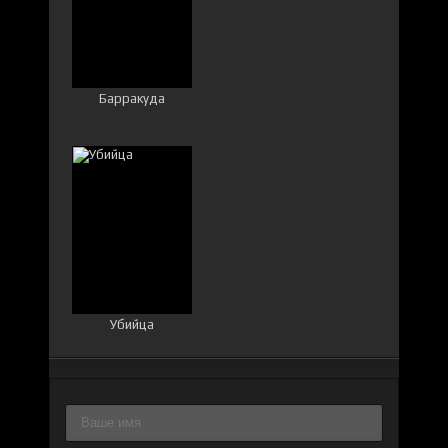
Барракуда
Убийца