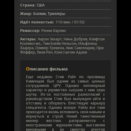
Страна:
США
Жанр:
Боевик
Триллеры
Идёт полностью:
110 мин. / 01:50
Режиссер:
Ренни Харлин
Актеры:
Аарон Экхарт, Нина Добрев, Клифтон
Коллинз мл., Тим Блейк Нельсон, Ильфенеш
Хадера, Оливер Тревена, Акис Сакеллариу, Ори
Феффер, Лили Рич, Константин Адаев
Описание фильма
Еще недавно Стив Уэйл по прозвищу
Каменщик был одним из самых ценных
сотрудников ЦРУ. Однако непокорный
характер и упрямство сыграли с ним злую
шутку. Из-за постоянных разногласий с
руководством Стив был вынужден уйти в
отставку и оборвать блестящую карьеру
спецагента. Однако вскоре Уэйлу все таки
приходится вновь вспомнить свои навыки и
вернуться в строй. Некий таинственный
киллер жестоко расправляется с
иностранными журналистами, выставляя
виновными в их смертях агентов