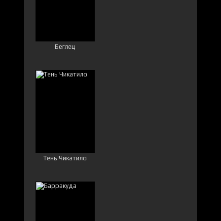
Беглец
Тень Чикатило