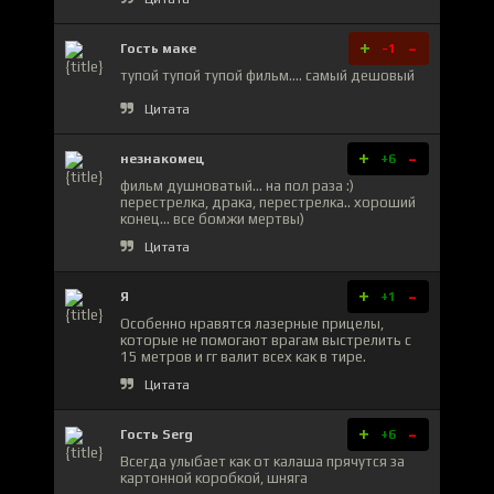
+
-
Гость маке
-1
тупой тупой тупой фильм.... самый дешовый
Цитата
+
-
незнакомец
+6
фильм душноватый... на пол раза :)
перестрелка, драка, перестрелка.. хороший
конец... все бомжи мертвы)
Цитата
+
-
Я
+1
Особенно нравятся лазерные прицелы,
которые не помогают врагам выстрелить с
15 метров и гг валит всех как в тире.
Цитата
+
-
Гость Serg
+6
Всегда улыбает как от калаша прячутся за
картонной коробкой, шняга