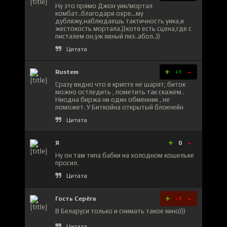
Ну это прямо Джон уик/мортал
комбат..благодаря охре...му
дубляжу,наблюдаешь тактичность уика,и
жестокость мортала.))хотя есть сцена,где с
писталем он,уж явный пиз..абол..))
Цитата
+
-
Rustem
+1
Сразу видно что в крипте не шарят, биток
можно остледить , пометить так скажем .
Ниодна биржа ни один обменник , не
поможет. У Биткойна открытый блокчейн
Цитата
+
-
Я
0
Ну он там типа бабки на холодном кошельке
просил.
Цитата
+
-
Гость Серёга
-1
В Беларуси только и снимать такое кино)))
Цитата