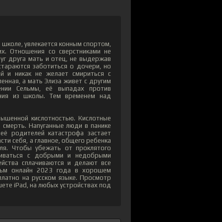
 школе, увлекается конным спортом,
х. Отношения со сверстниками не
уг друга мать и отец, не выдержав
стараются заботиться о дочери, но
й и никак не желает смириться с
нная, а мать Элиза живет с другим
ении Сельмы, её выпадах против
ения из школы. Тем временем над
ышенной кислотностью. Кислотные
 смерть. Напуганные люди в панике
 её родителей катастрофа застает
сти себя, а главное, общего ребенка
ля. Чтобы убежать от проклятого
лкиваться с добрыми и недобрыми
йства сплачиваются и делают все
льм онлайн 2023 года в хорошем
платно на русском языке. Просмотр
шете iPad, на любых устройствах под