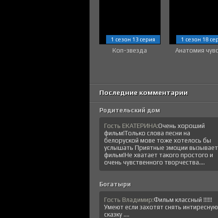
1 сезон 13 серия
1 сезон 18 се
Коп-звезда
Анатомия чув
Последние комментарии
Родительский дом
Гость ЕКАТЕРИНА:
Очень хороший
фильм!Только слова песни на
белоруской мове тоже хотелось бы
услышать Приятные эмоции вызывает
фильм!Не хватает такого простого и
очень чувственного творчества....
Богатыри
Гость Владимир:
Фильм классный !!!!!!
Умеют если захотят снять интиресную
сказку ....