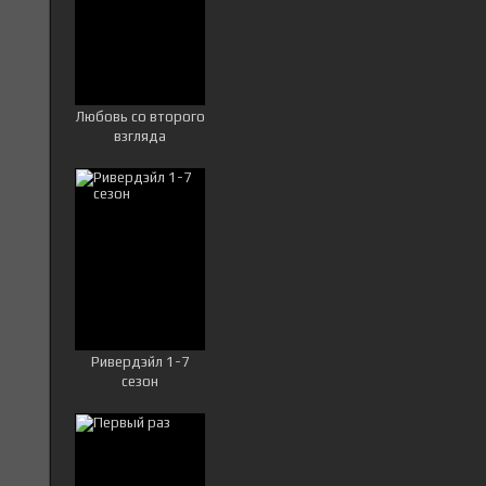
Любовь со второго
взгляда
Ривердэйл 1-7
сезон