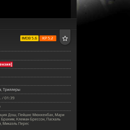
IMDB 5.6
KP 5.2
ензия]
а
Триллеры
. / 01:39
о
тиция Дош, Пейшнс Мюнхенбах, Мари
н Брахим, Клеман Брессон, Паскаль
, Микаэль Перес