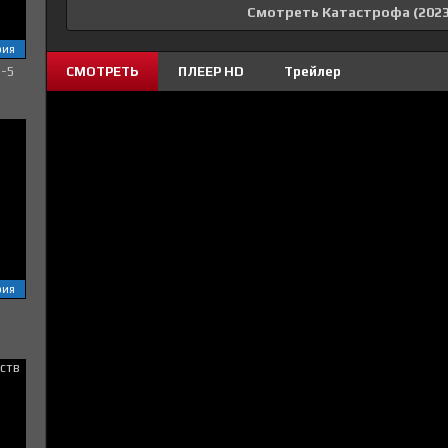
Смотреть Катастрофа (2023
рия
1-5
СМОТРЕТЬ
ПЛЕЕР HD
Трейлер
рия