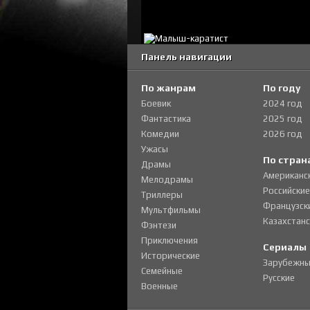
Панель навигации
По жанрам
По году
Боевик
2024 год
Фантастика
2025 год
Комедии
2026 год
Ужасы
По стран
Драмы
Американс
Мелодрамы
Российские
Триллеры
Французск
Мультфильмы
Казахстанс
Фэнтези
Приключения
Сериалы
Исторические
Зарубежны
Семейные
Русские
Военные