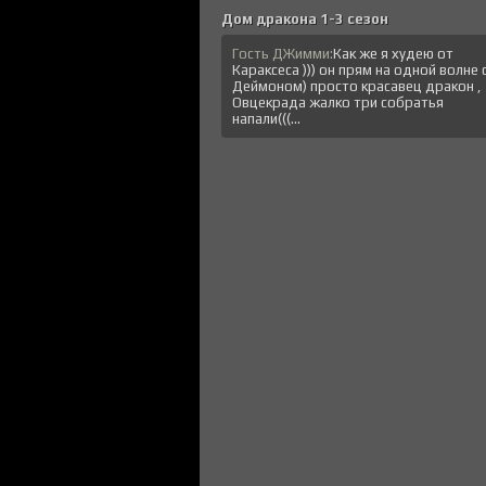
Дом дракона 1-3 сезон
Гость ДЖимми:
Как же я худею от
Караксеса ))) он прям на одной волне 
Деймоном) просто красавец дракон ,
Овцекрада жалко три собратья
напали(((...