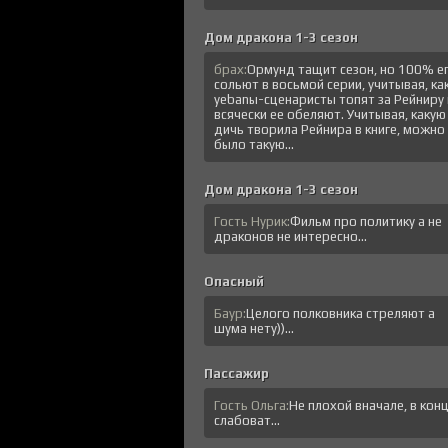
Дом дракона 1-3 сезон
брах:
Ормунд тащит сезон, но 100% е
сольют в восьмой серии, учитывая, ка
уеbanы-сценаристы топят за Рейниру 
всячески ее обеляют. Учитывая, какую
дичь творила Рейнира в книге, можно
было такую...
Дом дракона 1-3 сезон
Гость Нурик:
Фильм про политику а не
драконов не интересно...
Опасный
Баур:
Целого полковника стреляют а
шума нету))...
Пассажир
Гость Ольга:
Не плохой вначале, в кон
слабоват...