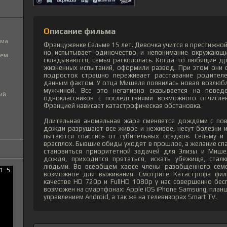
Описание фильма
ьма
Француженке Сельме 15 лет. Девочка учится в престижной
но испытывает одиночество и непонимание окружающи
м...
складываются, семья раскололась. Когда-то любящие др
жизненных испытаний, оформили развод. При этом они 
подросток страшно переживает расставание родителе
данным фактом. У отца Мишеля появилась новая возлюбле
мужчиной. Все это негативно сказывается на повед
ий
одноклассников с последствиями возможного отчисл
Францией нависает катастрофическая обстановка.
Длительная аномальная жара сменяется дождями с пов
дожди разрушают все живое и неживое, несут болезни и
пытаются спастись от губительных осадков. Сельму и
врасплох. Бывшие обиды уходят в прошлое, а желание спа
становиться приоритетной задачей для Элизы и Мише
дождя, приходится прятаться, искать убежище, ста
людьми. Во всеобщем хаосе члены разобщенного семе
возможное для выживания. Смотрите Катастрофа фи
качестве HD 720p и FullHD 1080p у нас совершенно бес
возможен на смартфонах: Apple iOS iPhone Samsung, план
управлением Android, а так же на телевизорах Smart TV.