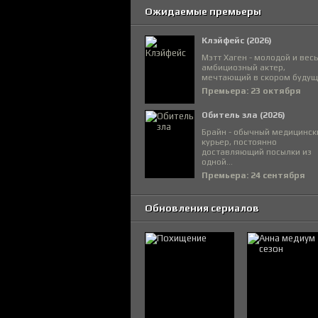
Ожидаемые премьеры
Клэйфейс (2026)
Мэтт Хаген - молодой и вес
амбициозный актер,
мечтающий в скором будуще
Премьера: 23 октября
Обитель зла (2026)
Брайн - обычный медицинск
курьер, постоянно
доставляющий посылки из
одной...
Премьера: 24 сентября
Обновления сериалов