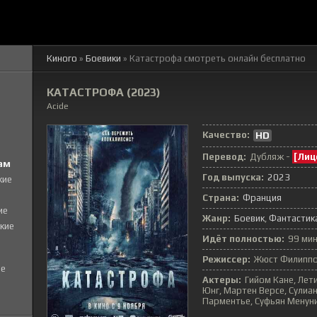
Киного
»
Боевики
» Катастрофа
смотреть онлайн бесплатно
КАТАСТРОФА (2023)
Acide
Качество:
HD
Перевод:
Дубляж -
[Лиц
ам
Год выпуска:
2023
кие
Страна:
Франция
ие
Жанр:
Боевик
Фантастик
кие
Идёт полностью:
99 мин
Режиссер:
Жюст Филипп
е
Актеры:
Гийом Кане, Ле
Юнг, Мартен Версе, Сулиа
Парментье, Суфьян Менуни