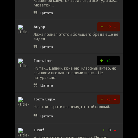
квашеной капустой заедают, а всё туда же.....
Моветон....
Цитата
+
-
Ануар
-2
Лажа полная отстой большего бреда ещё не
видел
Цитата
+
-
Гость Iren
+4
Ну так... Цапник, конечно, классный актер, но
слишком все как-то примитивно... Не
натурально!
Цитата
+
-
Гость Серж
-3
Не стоит тратить время, отстой полный.
Цитата
+
-
Jusuf
0
Наивная сказка для шариковых. Путлэр