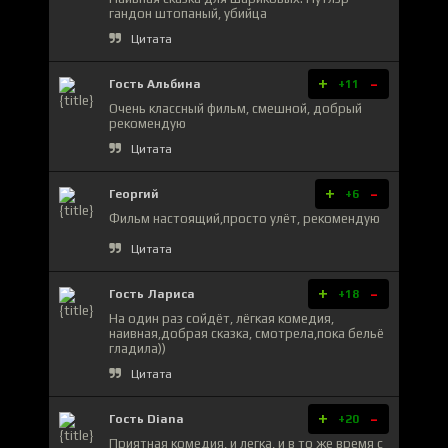
гандон штопаный, убийца
Цитата
+
-
Гость Альбина
+11
Очень классный фильм, смешной, добрый
рекомендую
Цитата
+
-
Георгий
+6
Фильм настоящий,просто улёт, рекомендую
Цитата
+
-
Гость Лариса
+18
На один раз сойдёт, лёгкая комедия,
наивная,добрая сказка, смотрела,пока бельё
гладила))
Цитата
+
-
Гость Diana
+20
Приятная комедия, и легка, и в то же время с