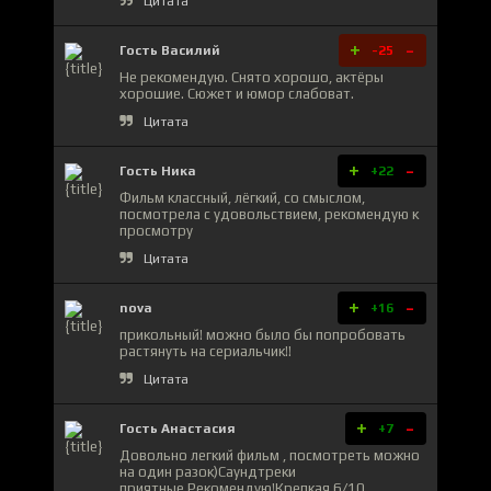
Цитата
+
-
Гость Василий
-25
Не рекомендую. Снято хорошо, актёры
хорошие. Сюжет и юмор слабоват.
Цитата
+
-
Гость Ника
+22
Фильм классный, лёгкий, со смыслом,
посмотрела с удовольствием, рекомендую к
просмотру
Цитата
+
-
nova
+16
прикольный! можно было бы попробовать
растянуть на сериальчик!!
Цитата
+
-
Гость Анастасия
+7
Довольно легкий фильм , посмотреть можно
на один разок)Саундтреки
приятные.Рекомендую!Крепкая 6/10