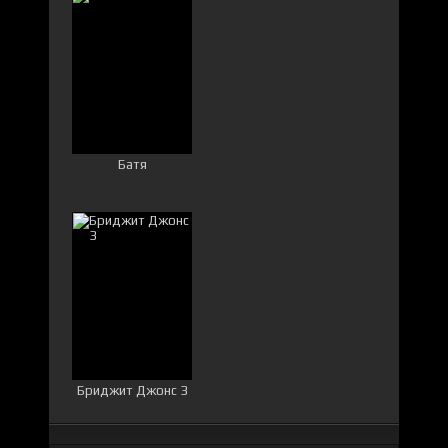
Батя
Бриджит Джонс 3