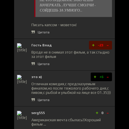
НАЧЕРКАТЬ, ЛУЧШЕ СМОЛЧИ -
СОЙДЕШЬ ЗА УМНОГО...
Писать капсом - моветон!
Цитата
+
-
Гость Влад
-23
Вроде не я снимал этот фильм, а так стыдно
за этот фильм
Цитата
+
-
это я)
+6
Отличная комедия,с предсказуемым
финалом,но после тяжолого рабочего дня,с
пивом,с рыбой и улыбкой на лице все 01.35)))
Цитата
+
-
serg555
0
Американская мечта сбылась!!Хороший
фильм ...