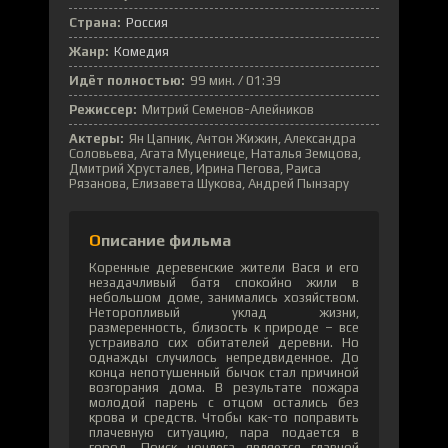
Страна:
Россия
Жанр:
Комедия
Идёт полностью:
99 мин. / 01:39
Режиссер:
Митрий Семенов-Алейников
Актеры:
Ян Цапник, Антон Жижин, Александра
Соловьева, Агата Муцениеце, Наталья Земцова,
Дмитрий Хрусталев, Ирина Пегова, Раиса
Рязанова, Елизавета Шукова, Андрей Пынзару
Описание фильма
Коренные деревенские жители Вася и его
незадачливый батя спокойно жили в
небольшом доме, занимались хозяйством.
Неторопливый уклад жизни,
размеренность, близость к природе – все
устраивало сих обитателей деревни. Но
однажды случилось непредвиденное. До
конца непотушенный бычок стал причиной
возгорания дома. В результате пожара
молодой парень с отцом остались без
крова и средств. Чтобы как-то поправить
плачевную ситуацию, пара подается в
город. Поиск ночлега является главной