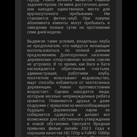
задачей героев. Не имея достаточно денег,
они находят единственное место для
круглосуточного пребывания. Им
становится фитнес-клуб. При покупке
абонемента клиенты могут пребывать в
заведении полные сутки на протяжении
семи дней недели.
Выдвигая такие условия, владельцы клуба
не предполагали, что найдутся желающие
воспользоваться по полной данным
предложением. Долгосрочное заселение
деревенских «спортсменов» хозяев совсем
не устроило. В то время, как Вася и батя
наслаждаются обретенным счастьем,
администрация, работники клуба,
посетители испытывают недовольство,
ищут способы избавиться от неотесанных
деревенщин. Накал противостояния
возрастает. Однако находятся люди,
которым веселые непринужденные ребята
нравятся. Появляются друзья и даже
подружки с прицелом на многообещающее
будущее. Деревенские парни не
собираются сдаваться и делают все
возможное для собственного утверждения
в новой обстановке. Смотрите Вредная
привычка фильм онлайн 2023 года в
хорошем качестве HD 720p и FullHD 1080p