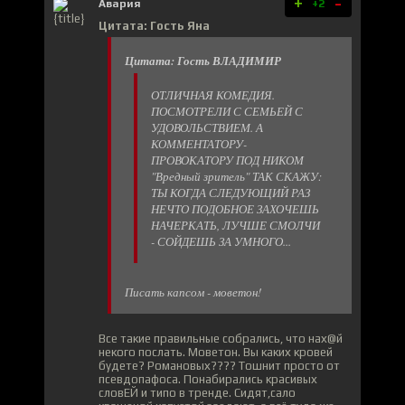
+
-
Авария
+2
Цитата: Гость Яна
Цитата: Гость ВЛАДИМИР
ОТЛИЧНАЯ КОМЕДИЯ.
ПОСМОТРЕЛИ С СЕМЬЕЙ С
УДОВОЛЬСТВИЕМ. А
КОММЕНТАТОРУ-
ПРОВОКАТОРУ ПОД НИКОМ
"Вредный зритель" ТАК СКАЖУ:
ТЫ КОГДА СЛЕДУЮЩИЙ РАЗ
НЕЧТО ПОДОБНОЕ ЗАХОЧЕШЬ
НАЧЕРКАТЬ, ЛУЧШЕ СМОЛЧИ
- СОЙДЕШЬ ЗА УМНОГО...
Писать капсом - моветон!
Все такие правильные собрались, что нах@й
некого послать. Моветон. Вы каких кровей
будете? Романовых???? Тошнит просто от
псевдопафоса. Понабирались красивых
словЕЙ и типо в тренде. Сидят,сало