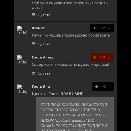
глубоким смыслом про отношения отцов и
детей.
Цитата
+
-
KraNat
+12
Легкая комедия, вполне можно посмотреть
Цитата
+
-
Гость Алекс
-19
Содержания никакого, но музыка хорошая!
Цитата
+
-
Гость Яна
+4
Цитата: Гость ВЛАДИМИР
ОТЛИЧНАЯ КОМЕДИЯ. ПОСМОТРЕЛИ
С СЕМЬЕЙ С УДОВОЛЬСТВИЕМ. А
КОММЕНТАТОРУ-ПРОВОКАТОРУ ПОД
НИКОМ "Вредный зритель" ТАК
СКАЖУ: ТЫ КОГДА СЛЕДУЮЩИЙ РАЗ
НЕЧТО ПОДОБНОЕ ЗАХОЧЕШЬ