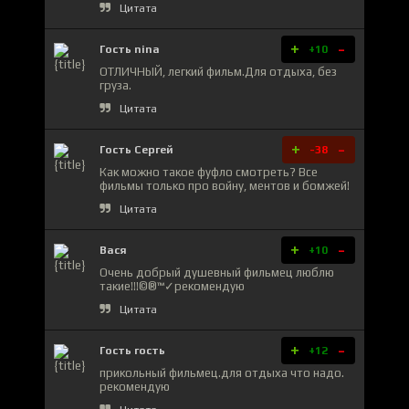
Цитата
+
-
Гость nina
+10
ОТЛИЧНЫЙ, легкий фильм.Для отдыха, без
груза.
Цитата
+
-
Гость Сергей
-38
Как можно такое фуфло смотреть? Все
фильмы только про войну, ментов и бомжей!
Цитата
+
-
Вася
+10
Очень добрый душевный фильмец люблю
такие!!!©®™✓рекомендую
Цитата
+
-
Гость гость
+12
прикольный фильмец.для отдыха что надо.
рекомендую