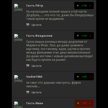
+
-
Гость Пётр
+18
Ну нагородили полной чуши в этой части
Дедбула,..... это что то, даже бы бендеровцы
такой хрени не выдумали.
Цитата
+
-
Гость Владислав
+14
Сразу видна разница между дедпулом от
Марвел и Фокс. Лол, да даже сравнить
картинку, постановку, идеи, шутки и прочее
между фильмами этих двух киновселенных!
Да даже костюм с новым дизайном выглядит
как будто куплен на рынке!
Цитата
+
-
Vadim1966
+20
не смог это дерьмо смотреть, фуфло
ниочем....
Цитата
+
-
Гость Иван
-11