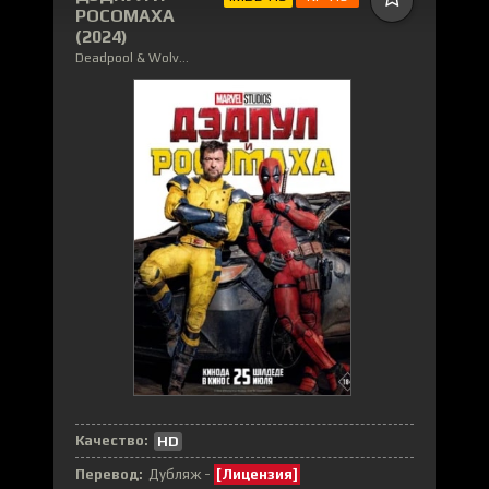
РОСОМАХА
(2024)
Deadpool & Wolverine
Качество:
HD
Перевод:
Дубляж -
[Лицензия]