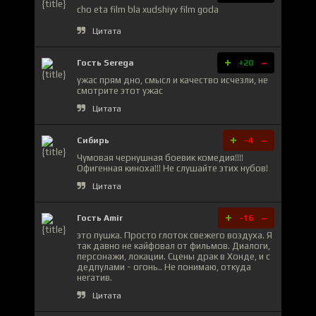
cho eta film bla xudshiyv film goda
Цитата
+
-
Гость Serega
+20
ужас прям дно, смысл и качество исчезли, не
смотрите этот ужас
Цитата
+
-
Сибирь
-4
Чумовая чернушная боевик комедия!!!!
Офигенная киноха!!! Не слушайте этих нубов!
Цитата
+
-
Гость Amir
-16
это пушка. Просто глоток свежего воздуха. Я
так давно не кайфовал от фильмов. Диалоги,
персонажи, локации. Сцены драк в Хонде, и с
дедпулами - огонь.. Не понимаю, откуда
негатив.
Цитата