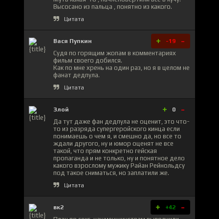
Высосано из пальца , понятно из какого.
Цитата
+
-
Вася Пупкин
-19
Судя по горящим жопам в комментариях
фильм своего добился.
Как по мне хрень на один раз, но я в целом не
фанат дедпула.
Цитата
+
-
Злой
0
Да тут даже фан дедпула не оценит, это что-
то из разряда супергеройского кинца если
понимаешь о чем я, и смешно да, но все то
ждали другого, ну и юмор оценят не все
такой, что прям конкретно гейская
пропаганда и не только, ну и понятное дело
какого взрослому мужику Райан Рейнольдсу
под такое сниматься, но заплатили же.
Цитата
+
-
вк2
+42