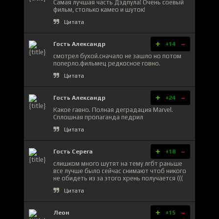
Самая лучшая часть Дэдпула! Очень соевый
фильм, столько камео и шуток!
Цитата
+
-
Гость Александр
+14
смотрел бухой.сначало не зашло но потом
поперло.фильмец редкосное говно.
Цитата
+
-
Гость Александр
+24
Какое гавно. Полная деградация Marvel.
Сплошная пропаганда педрил
Цитата
+
-
Гость Серега
+18
слишком много шутят на тему лгбт раньше
все лучше было сейчас снимают чтоб никого
не обидеть из за этого хрень получается (((
Цитата
+
-
Леон
+15