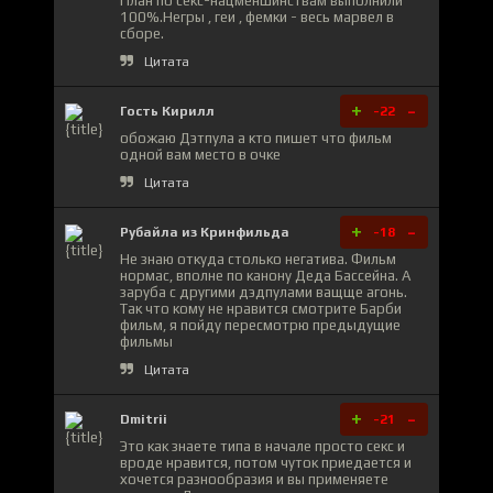
План по секс-нацменшинствам выполнили
100%.Негры , геи , фемки - весь марвел в
сборе.
Цитата
+
-
Гость Кирилл
-22
обожаю Дэтпула а кто пишет что фильм
одной вам место в очке
Цитата
+
-
Рубайла из Кринфильда
-18
Не знаю откуда столько негатива. Фильм
нормас, вполне по канону Деда Бассейна. А
заруба с другими дэдпулами ващще агонь.
Так что кому не нравится смотрите Барби
фильм, я пойду пересмотрю предыдущие
фильмы
Цитата
+
-
Dmitrii
-21
Это как знаете типа в начале просто секс и
вроде нравится, потом чуток приедается и
хочется разнообразия и вы применяете