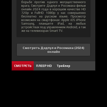
борьбе против одного могущественного
врага. Смотрите Дэдпул и Росомаха фильм
онлайн 2024 года в хорошем качестве HD
720p и FullHD 1080p у нас совершенно
бесплатно на русском языке. Просмотр
возможен на смартфонах: Apple iOS iPhone
Samsung, планшете iPad, на любых
устройствах под управлением Android, а так
же на телевизорах Smart TV.
Смотреть Дэдпул и Росомаха (2024)
онлайн
СМОТРЕТЬ
ПЛЕЕР HD
Трейлер