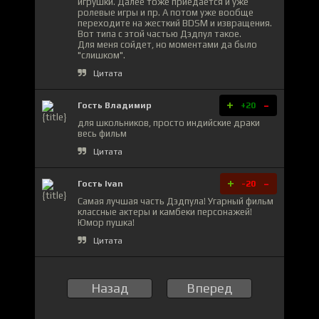
игрушки. Далее тоже приедается и уже
ролевые игры и пр. А потом уже вообще
переходите на жесткий BDSM и извращения.
Вот типа с этой частью Дэдпул такое.
Для меня сойдет, но моментами да было
"слишком".
Цитата
+
-
Гость Владимир
+20
для школьников, просто индийские драки
весь фильм
Цитата
+
-
Гость Ivan
-20
Самая лучшая часть Дэдпула! Угарный фильм
классные актеры и камбеки персонажей!
Юмор пушка!
Цитата
Назад
Вперед