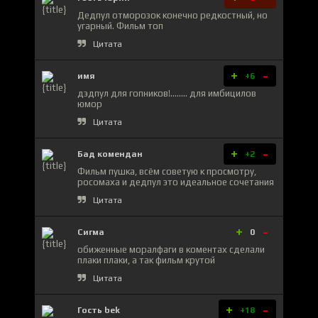
Дедпул отморозок конечно редкостный, но
угарный. Фильм топ
Цитата
+
-
имя
+6
дэдпул для гопников!........ для имбицилов
юмор
Цитата
+
-
Бад комендан
+2
Фильм пушка, всём советую к просмотру,
росомаха и дедпул это идеальное сочетания
Цитата
+
-
Сигма
0
обиженные моралфаги в коментах сделали
плаки плаки, а так фильм крутой
Цитата
+
-
Гость bek
+18