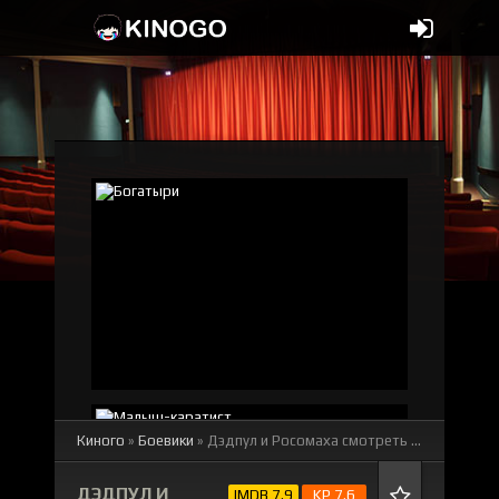
Киного
»
Боевики
» Дэдпул и Росомаха
смотреть онлайн бесплатно
ДЭДПУЛ И
IMDB 7.9
KP 7.6