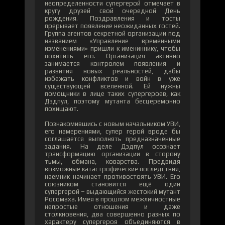
неопределенности супергерой отмечает в
кругу друзей свой очередной День
рождения. Поздравления и тосты
прерывает появление неожиданных гостей.
Группа агентов секретной организации под
названием «Управление временными
изменениями» пришли к имениннику, чтобы
похитить его. Организация активно
занимается контролем появления и
развития новых реальностей, дабы
избежать конфликтов и войн в уже
существующей вселенной. Ей нужны
помощники в лице таких супергероев, как
Дэдпул, поэтому мутанта бесцеремонно
похищают.
Познакомившись с новым начальником УВИ,
его намерениями, супер герой вроде бы
соглашается выполнять предназначенные
задания. На деле Дэдпул осознает
трансформацию организации в сторону
тьмы, обмана, коварства. Предвидя
возможные катастрофические последствия,
наемник начинает противостоять УВИ. Его
союзником становится ещё один
супергерой – выдающийся жестокий мутант
Росомаха. Имея в прошлом межличностные
непростые отношения и даже
столкновения, два совершенно разных по
характеру супергероя объединяются в