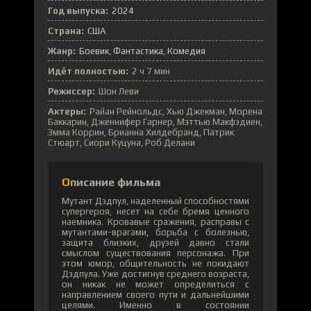
Год выпуска:
2024
Страна:
США
Жанр:
Боевик
Фантастика
Комедия
Идёт полностью:
2 ч 7 мин
Режиссер:
Шон Леви
Актеры:
Райан Рейнольдс, Хью Джекман, Морена
Баккарин, Дженнифер Гарнер, Мэттью Макфэдиен,
Эмма Коррин, Брианна Хилдебранд, Патрик
Стюарт, Сиори Куцуна, Роб Делани
Описание фильма
Мутант Дэдпул, наделенный способностями
супергероя, несет на себе бремя ценного
наемника. Кровавые сражения, расправы с
мутантами-врагами, борьба с болезнью,
защита близких, друзей давно стали
смыслом существования персонажа. При
этом юмор, общительность не покидают
Дэдпула. Уже достигнув среднего возраста,
он никак не может определиться с
направлением своего пути и дальнейшими
целями. Именно в состоянии