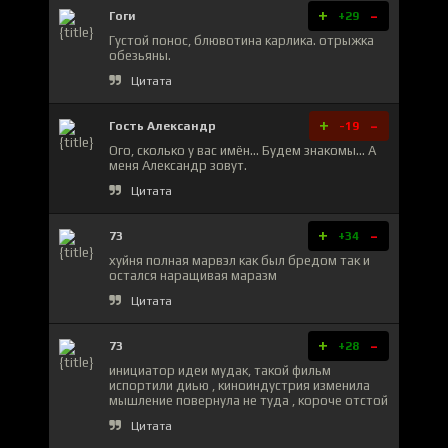
+
-
Гоги
+29
Густой понос, блювотина карлика. отрыжка
обезьяны.
Цитата
+
-
Гость Александр
-19
Ого, сколько у вас имён... Будем знакомы... А
меня Александр зовут.
Цитата
+
-
73
+34
хуйня полная марвэл как был бредом так и
остался наращивая маразм
Цитата
+
-
73
+28
инициатор идеи мудак, такой фильм
испортили диью , киноиндустрия изменила
мышление повернула не туда , короче отстой
Цитата