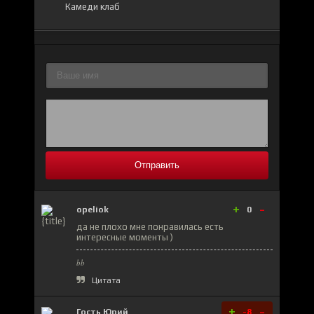
Камеди клаб
Отправить
+
-
opeliok
0
да не плохо мне понравилась есть
интересные моменты )
bb
Цитата
+
-
Гость Юрий
-8