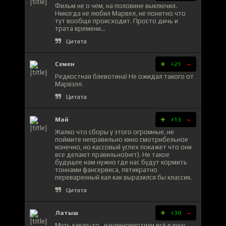
Фильм не о чем, на половине выключил.
Никогда не любил Марвел, не понятно что
тут вообще происходит. Просто дичь и
трата времени...
Цитата
+
-
Семен
+21
Редкостная блевотина! Не ожидал такого от
Марвэлл.
Цитата
+
-
Май
+13
Жалко что сборы у этого огромные, не
поймите неправильно кино смотрибельное
конечно, но кассовый успех покажет что они
все делают правильно(нет). Не такое
будущее нам нужно где нас будут кормить
тоннами фансервиса, пятикратно
переваренный кал как выразился бы классик.
Цитата
+
-
Латыш
+30
Муть какая-то , начленовертили всё в кучу.