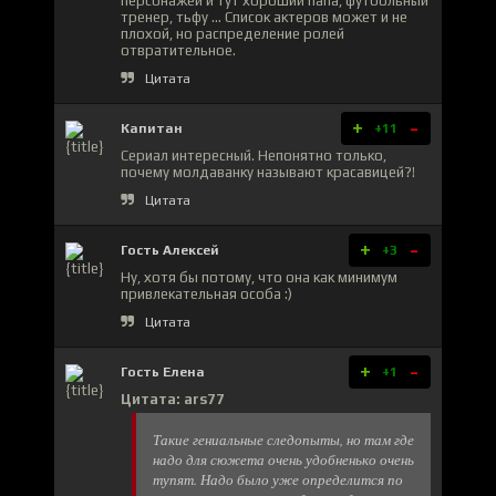
персонажей и тут хороший папа, футбольный
тренер, тьфу ... Список актеров может и не
плохой, но распределение ролей
отвратительное.
Цитата
+
-
Капитан
+11
Сериал интересный. Непонятно только,
почему молдаванку называют красавицей?!
Цитата
+
-
Гость Алексей
+3
Ну, хотя бы потому, что она как минимум
привлекательная особа :)
Цитата
+
-
Гость Елена
+1
Цитата: ars77
Такие гениальные следопыты, но там где
надо для сюжета очень удобненько очень
тупят. Надо было уже определится по