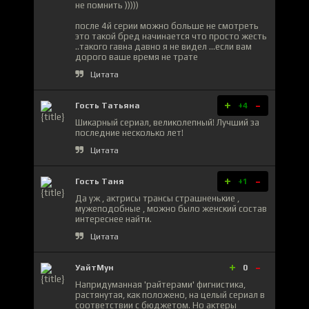
не помнить )))))
после 4й серии можно больше не смотреть
это такой бред начинается что просто жесть
..такого гавна давно я не видел ...если вам
дорого ваше время не трате
Цитата
+
-
Гость Татьяна
+4
Шикарный сериал, великолепный! Лучший за
последние несколько лет!
Цитата
+
-
Гость Таня
+1
Да уж , актрисы трансы страшненькие ,
мужеподобные , можно было женский состав
интереснее найти.
Цитата
+
-
УайтМун
0
Напридуманная 'райтерами' фигнистика,
растянутая, как положено, на целый сериал в
соответствии с бюджетом. Но актеры