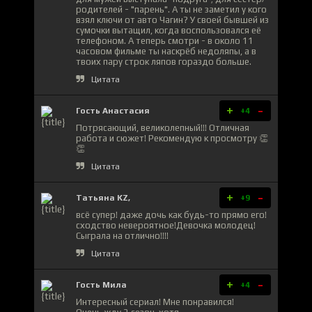
родителей - "парень". А ты не заметил у кого
взял ключи от авто Чагин? У своей бывшей из
сумочки вытащил, когда воспользовался её
телефоном. А теперь смотри - в около 11
часовом фильме ты наскрёб недоляпы, а в
твоих пару строк ляпов гораздо больше.
Цитата
+
-
Гость Анастасия
+4
Потрясающий, великолепный!!! Отличная
работа и сюжет! Рекомендую к просмотру 👏
👏
Цитата
+
-
Татьяна KZ,
+9
всё супер! даже дочь как будь-то прямо его!
сходство невероятное!Девочка молодец!
Сыграла на отлично!!!!
Цитата
+
-
Гость Мила
+4
Интересный сериал! Мне понравился!