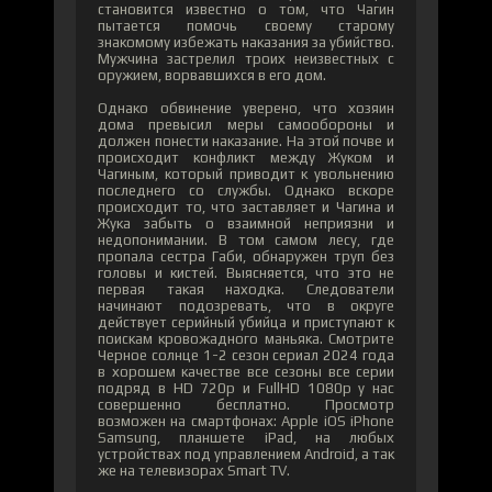
становится известно о том, что Чагин
пытается помочь своему старому
знакомому избежать наказания за убийство.
Мужчина застрелил троих неизвестных с
оружием, ворвавшихся в его дом.
Однако обвинение уверено, что хозяин
дома превысил меры самообороны и
должен понести наказание. На этой почве и
происходит конфликт между Жуком и
Чагиным, который приводит к увольнению
последнего со службы. Однако вскоре
происходит то, что заставляет и Чагина и
Жука забыть о взаимной неприязни и
недопонимании. В том самом лесу, где
пропала сестра Габи, обнаружен труп без
головы и кистей. Выясняется, что это не
первая такая находка. Следователи
начинают подозревать, что в округе
действует серийный убийца и приступают к
поискам кровожадного маньяка. Смотрите
Черное солнце 1-2 сезон сериал 2024 года
в хорошем качестве все сезоны все серии
подряд в HD 720p и FullHD 1080p у нас
совершенно бесплатно. Просмотр
возможен на смартфонах: Apple iOS iPhone
Samsung, планшете iPad, на любых
устройствах под управлением Android, а так
же на телевизорах Smart TV.