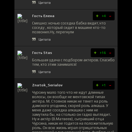
Цитата
+
-
Гость Елена
+4
Смешно: ночью соседка бабка видит,что
соседу , который сидит в машине кто-то
позвонил.Ну, перегнули
Цитата
+
-
Гость Stas
+16
Большая удача с подбором актеров. Спасибо
тем, кто этим занимался!
Цитата
+
-
Znatok_Serialov
+1
Чурсину мало того что не идут длинные
волосы, он вообще не ментовской типах
актёра. М. Стоянов никак не тянет на роль
дамского угодника, скорей роль алкаша. У
меня даже соседка алкашка с ним не
замутила бы, на столько он гадко выглядит.
Ну и актёр (В.Матвеев), сыгравший отца
Чурсина, никак не годится на положительную
роль. Он всю жизнь играл отрицательных