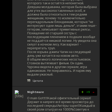
которого так и остаётся непонятной.
Девушка молдаванка, которая была выбрана
для утех высокопоставленных особ, и
должна была относиться к тем редким
женщинам, почему-то исключительно
перегидрольным блондинкам, которых "не
интересуют одни лишь деньги", этаким геше-
гетерам, записывает примитивные рилсы.
Похищение её старшей сестры с
последующим пленением в подвале вообще
не поддаётся никакой логике. Ну увидела она
силуэт в ночном лесу. Как вариант -
перепрятать труп.
После взрыва джипа Чагин на следующий
день уже катается на новом авто.
В общем много логических несостыковок.
Стоянов вытягивает фильм. Он один.
Чурсина видела в другом сериале, игра
одинаковая. Не понравилось. И парик ему
выдали ужасный.
Цитата
+
-
Nightmare
+9
O main Gott!!!Какой офигительный сериал!
Держит в напряге всё время просмотра до
последней секунды!Актёры super!!!Каждый в
своей роли отыграл на 1000%Советую к