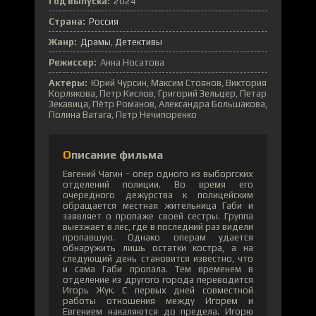
Год выпуска:
2024
Страна:
Россия
Жанр:
Драмы
Детективы
Режиссер:
Анна Носатова
Актеры:
Юрий Чурсин, Максим Стоянов, Виктория
Корлякова, Петр Кислов, Григорий Зельцер, Петар
Зекавица, Пётр Романов, Александра Большакова,
Полина Ватага, Петр Нечипоренко
Описание фильма
Евгений Чагин - опер одного из выборгских
отделений полиции. Во время его
очередного дежурства к полицейским
обращается местная жительница Габи и
заявляет о пропаже своей сестры. Группа
выезжает в лес, где в последний раз видели
пропавшую. Однако операм удается
обнаружить лишь остатки костра, а на
следующий день становится известно, что
и сама Габи пропала. Тем временем в
отделение из другого города переводится
Игорь Жук. С первых дней совместной
работы отношения между Игорем и
Евгением накаляются до предела. Игорю