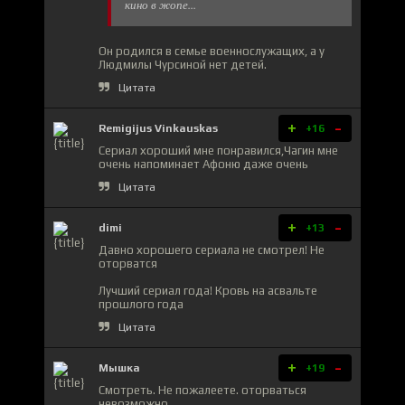
кино в жопе...
Он родился в семье военнослужащих, а у
Людмилы Чурсиной нет детей.
Цитата
+
-
Remigijus Vinkauskas
+16
Сериал хороший мне понравился,Чагин мне
очень напоминает Афоню даже очень
Цитата
+
-
dimi
+13
Давно хорошего сериала не смотрел! Не
оторватся
Лучший сериал года! Кровь на асвальте
прошлого года
Цитата
+
-
Мышка
+19
Смотреть. Не пожалеете. оторваться
невозможно.