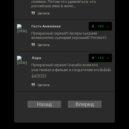
голимое. Потом что удивляться, что
российское кино в жопе...
Цитата
+
-
Гость Анжелика
+29
Прекрасный сериал!!! Актеры сыграли
великолепно сценарий хороший!! Респект!!
Цитата
+
-
Лора
+19
Прекрасный сериал! Спасибо всем кто
участвовал в фильме и создателям его👍👍👍
👍💥💥💥
Цитата
Назад
Вперед