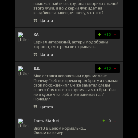
поможет найти сестру, она говорила с женой
этого Жука, а во 2 серии Жук идёт на
кладбище и навещает жену, что это?
Цитата
+
-
КА
+10
Сериал интересный, актеры подобраны
хорошо, смотрела не отрываясь.
Цитата
+
-
ДД
+10
Мне остался непонятным один момент.
Почему Глеб все время врал брату и скрывал
свои похождения? Он же заметал следы
своего боя в все это время… а что брат был
не в курсе что Глеб этим занимается?
Почему?
Цитата
+
-
Гость Siarhei
0
8из10 В целом нормально...
Фильм на вечер