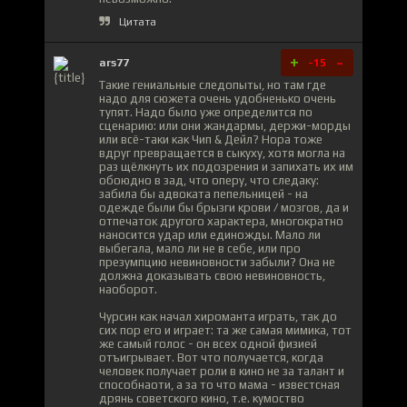
Цитата
+
-
ars77
-15
Такие гениальные следопыты, но там где
надо для сюжета очень удобненько очень
тупят. Надо было уже определится по
сценарию: или они жандармы, держи-морды
или всё-таки как Чип & Дейл? Нора тоже
вдруг превращается в сыкуху, хотя могла на
раз щёлкнуть их подозрения и запихать их им
обоюдно в зад, что оперу, что следаку:
забила бы адвоката пепельницей - на
одежде были бы брызги крови / мозгов, да и
отпечаток другого характера, многократно
наносится удар или единожды. Мало ли
выбегала, мало ли не в себе, или про
презумпцию невиновности забыли? Она не
должна доказывать свою невиновность,
наоборот.
Чурсин как начал хироманта играть, так до
сих пор его и играет: та же самая мимика, тот
же самый голос - он всех одной физией
отъигрывает. Вот что получaется, когда
человек получает роли в кино не за талант и
способнаоти, а за то что мама - известсная
дрянь советского кино, т.е. кумоство