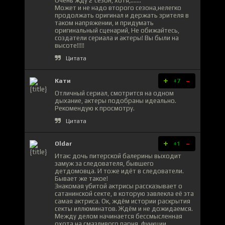
Очень жду 2 сезон, хотя,.......
Может и не надо второго сезона,нелегко
продолжать оригинал и держать зрителя в
таком напряжении, и придумать
оригинальный сценарий, Не обижайтесь,
создатели сериала и актеры! Вы были на
высоте!!!!!
Цитата
+
-
Кати
+7
Отличный сериал, смотрится на одном
дыхание, актеры подобраны идеально.
Рекомендую к просмотру.
Цитата
+
-
Oldar
+1
Итак: дочь питерской балерины выходит
замуж за следователя, бывшего
детдомовца. И тоже идёт в следователи.
Бывает же такое!
Знакомая убитой актрисы рассказывает о
сатанинской секте, в которую завлекла её эта
самая актриса. Ок, ждём истории раскрытия
секты иллюминатов. Ждём и не дожидаемся.
Между делом начинается бессмысленная
охота на смазливого парня, функции