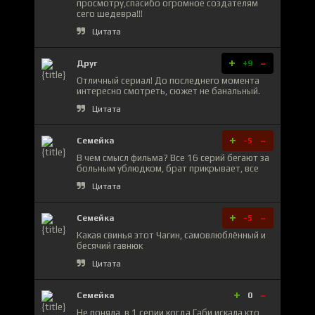
просмотру,спасибо огромное создателям
сего шедевра!!!
Цитата
+
-
Друг
+9
Отличный сериал! До последнего момента
интересно смотреть, сюжет не банальный.
Цитата
+
-
Семейка
-5
В чем смысл фильма? Все 16 серий бегают за
больным ублюдком, брат прикрывает, все
Цитата
+
-
Семейка
-5
Какая свинья этот Чагин, самовлюблённый и
бесячий гавнюк
Цитата
+
-
Семейка
0
Не поняла, в 1 серии когда Габи искала кто