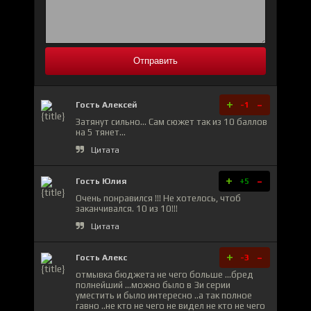
Отправить
+
-
Гость Алексей
-1
Затянут сильно... Сам сюжет так из 10 баллов
на 5 тянет...
Цитата
+
-
Гость Юлия
+5
Очень понравился !!! Не хотелось, чтоб
заканчивался. 10 из 10!!!
Цитата
+
-
Гость Алекс
-3
отмывка бюджета не чего больше ...бред
полнейший ...можно было в 3и серии
уместить и было интересно ..а так полное
гавно ..не кто не чего не видел не кто не чего