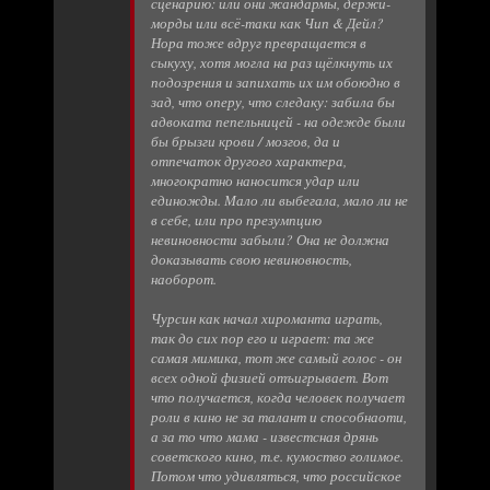
сценарию: или они жандармы, держи-
морды или всё-таки как Чип & Дейл?
Нора тоже вдруг превращается в
сыкуху, хотя могла на раз щёлкнуть их
подозрения и запихать их им обоюдно в
зад, что оперу, что следаку: забила бы
адвоката пепельницей - на одежде были
бы брызги крови / мозгов, да и
отпечаток другого характера,
многократно наносится удар или
единожды. Мало ли выбегала, мало ли не
в себе, или про презумпцию
невиновности забыли? Она не должна
доказывать свою невиновность,
наоборот.
Чурсин как начал хироманта играть,
так до сих пор его и играет: та же
самая мимика, тот же самый голос - он
всех одной физией отъигрывает. Вот
что получaется, когда человек получает
роли в кино не за талант и способнаоти,
а за то что мама - известсная дрянь
советского кино, т.е. кумоство голимое.
Потом что удивляться, что российское