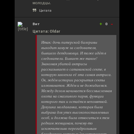
молодцы.
Цитата
+
-
Вит
0
Цитата: Oldar
Итак: дочь питерской балерины
выходит замуж за следователя,
бывшего детдомовца. И тоже идёт в
следователи. Бывает же такое!
Знакомая убитой актрисы
рассказывает о сатанинской секте, в
которую завлекла её эта самая актриса.
Ок, ждём истории раскрытия секты
иллюминатов. Ждём и не дожидаемся.
Между делом начинается бессмысленная
охота на смазливого парня, функции
которого так и остаётся непонятной.
Девушка молдаванка, которая была
выбрана для утех высокопоставленных
особ, и должна была относиться к тем
редким женщинам, почему-то
исключительно перегидрольным
блондинкам, которых "не интересуют