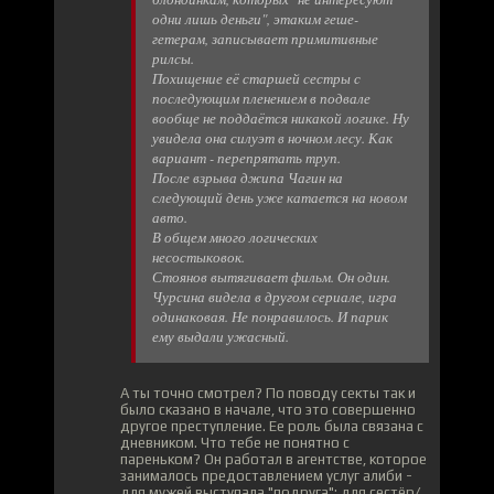
одни лишь деньги", этаким геше-
гетерам, записывает примитивные
рилсы.
Похищение её старшей сестры с
последующим пленением в подвале
вообще не поддаётся никакой логике. Ну
увидела она силуэт в ночном лесу. Как
вариант - перепрятать труп.
После взрыва джипа Чагин на
следующий день уже катается на новом
авто.
В общем много логических
несостыковок.
Стоянов вытягивает фильм. Он один.
Чурсина видела в другом сериале, игра
одинаковая. Не понравилось. И парик
ему выдали ужасный.
А ты точно смотрел? По поводу секты так и
было сказано в начале, что это совершенно
другое преступление. Ее роль была связана с
дневником. Что тебе не понятно с
пареньком? Он работал в агентстве, которое
занималось предоставлением услуг алиби -
для мужей выступала "подруга"; для сестёр/