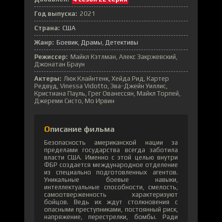
Год выпуска:
2021
Страна:
США
Жанр:
Боевик
Драмы
Детективы
Режиссер:
Майкл Кэтлман, Алекс Закржевский,
Джонатан Браун
Актеры:
Люк Клайнтенк, Хейда Рид, Картер
Редвуд, Vinessa Vidotto, Эва-Джейн Уиллис,
Кристиана Пауль, Грег Ованессян, Майкл Торпей,
Джереми Систо, Мо Ирвин
Описание фильма
Безопасность американской нации за
пределами государства всегда заботила
власти США. Именно с этой целью внутри
ФБР создается международное отделение
из специально подготовленных агентов.
Уникальные боевые навыки,
интеллектуальные способности, смелость,
самоотверженность характеризуют
бойцов. Ведь их ждут столкновения с
опасными преступниками, постоянный риск,
напряжение, перестрелки, бомбы. Ради