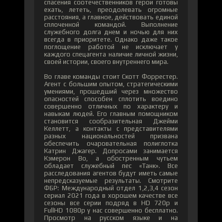
спасения соотечественников герои готовы
ехать, лететь, преодолевать огромные
расстояния, а главное, действовать единой
сплоченной командой. Выполнение
служебного долга днем и ночью для них
всегда в приоритете. Однако даже такое
поглощение работой не исключает у
каждого спецагента наличие личной жизни,
своей истории, своего внутреннего мира.
Во главе команды стоит Скотт Форрестер.
Агент с большим опытом, стратегическими
умениями, прошедший через множество
опасностей способен сплотить воедино
совершенно отличных по характеру и
навыкам людей. Его главным помощником
становится сообразительная Джейми
Келлетт, а контакты с представителями
разных национальностей призвана
обеспечить очаровательная полиглотка
Катрин Джагер. Допросами занимается
Кэмерон Во, а обостренным чутьем
обладает служебный пес «Танк». Все
расследования агентов будут иметь самые
непредсказуемые результаты. Смотрите
ФБР: Международный отдел 1,2,3,4 сезон
сериал 2021 года в хорошем качестве все
сезоны все серии подряд в HD 720p и
FullHD 1080p у нас совершенно бесплатно.
Просмотр на русском языке и на