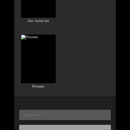
Бес попутал
Феникс