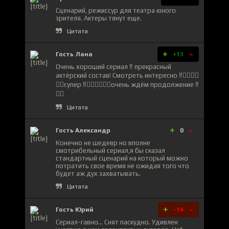
Сценарий, режиссур для театра юного
зрителя. Актеры тянут еще.
Цитата
+
-
Гость Лана
+13
Очень хороший сериал ‼️ прекрасный
актёрский состав! Смотреть интересно ‼️👍🏻👍🏻
👍🏻супер ‼️👍🏻👍🏻👍🏻очень ждём продолжение ‼️
❤️‍🔥
Цитата
+
-
Гость Александр
0
Конечно не шедевр но вполне
смотрибельный сериал,я бы сказал
стандартный сценарий на который можно
потратить свое время не ожидая того что
будет аж дух захватывать.
Цитата
+
-
Гость Юрий
-14
Сериал-гавно... Снят паскудно. Удивлен