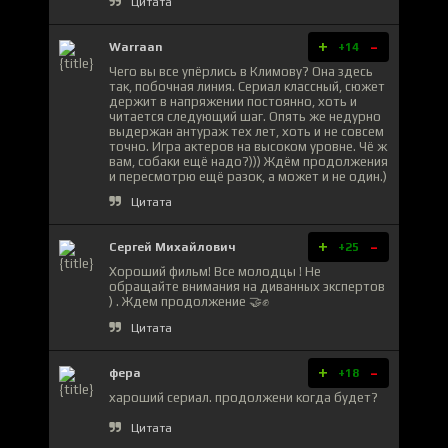
Цитата
+
-
Warraan
+14
Чего вы все упёрлись в Климову? Она здесь
так, побочная линия. Сериал классный, сюжет
держит в напряжении постоянно, хоть и
читается следующий шаг. Опять же недурно
выдержан антураж тех лет, хоть и не совсем
точно. Игра актеров на высоком уровне. Чё ж
вам, собаки ещё надо?))) Ждём продолжения
и пересмотрю ещё разок, а может и не один.)
Цитата
+
-
Сергей Михайлович
+25
Хороший фильм! Все молодцы ! Не
обращайте внимания на диванных экспертов
) . Ждем продолжение 🤝✊
Цитата
+
-
фера
+18
хароший сериал. продолжени когда будет?
Цитата