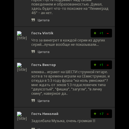
поведением и образованностью. Думал,
здесь будет что-то похожее на "Ленинград
46" - ан нет.
Цитата
+
-
Гость Vintik
+1
Что за винегрет в каждой серии из других
серий...лучше вообще не показывали...
Цитата
+
-
Гость Виктор
+1
клюква... играют на ШЕСТИ струнной гитаре.
хотя в те времена играли на СЕмиструнках. и
откуда в 53 году фраза "на ноль умножил"?
мне ждать от зеков 53 годасловечек типа
"двухсотый", "фишка", "загугли", "в личку
скину", наверное да..
Цитата
+
-
Гость Николай
+7
Задолбала Музыка, очень громкая !!!