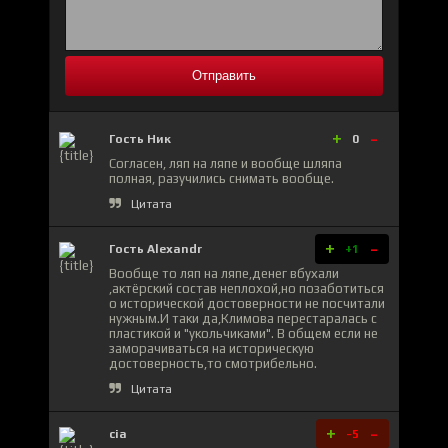
Отправить
+
-
Гость Ник
0
Согласен, ляп на ляпе и вообще шляпа
полная, разучились снимать вообще.
Цитата
+
-
Гость Alexandr
+1
Вообще то ляп на ляпе,денег вбухали
,актёрский состав неплохой,но позаботиться
о исторической достоверности не посчитали
нужным.И таки да,Климова перестаралась с
пластикой и "укольчиками". В общем если не
заморачиваться на историческую
достоверность,то смотрибельно.
Цитата
+
-
cia
-5