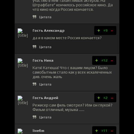
участию в нем талантливых актеров. На"
Штрафбате" кончилось российское кино. Да
что кино когда Россия кончается.
Цитата
+
-
Гость Александр
+9
да и в каком месте Россия кончается?
Цитата
+
-
Гость Ника
+12
Катя! Катюша! Что с вашим лицом? Было
самобытным стало как у всех искалеченных
див. очень жаль
Цитата
+
-
Гость Андрей
+2
Режисер сам филь смотрел? Или он глухой?
Фильм отличный, музыка ......
Цитата
+
-
livefim
+11