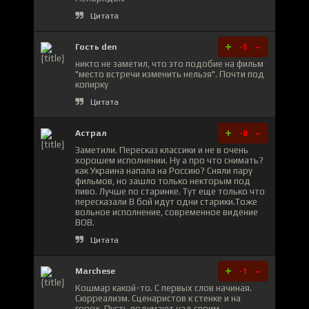
Цитата
+
-
Гость den
-5
никто не заметил, что это подобие на фильм
"место встречи изменить нельзя". Почти под
копирку
Цитата
+
-
Астрал
-8
Заметили. Пересказ классики и не в очень
хорошем исполнении. Ну а про что снимать?
как Украина напала на Россию? Сняли пару
фильмов, но зашло только некторым под
пиво. Лучше по старинке. Тут еще только что
пересказали В бой идут одни старики.Тоже
вольное исполнение, современное видение
ВОВ.
Цитата
+
-
Marchese
-1
Кошмар какой-то. С первых слов начиная.
Сюрреализм. Сценаристов к стенке и на
горох. Пусть подумают над своим