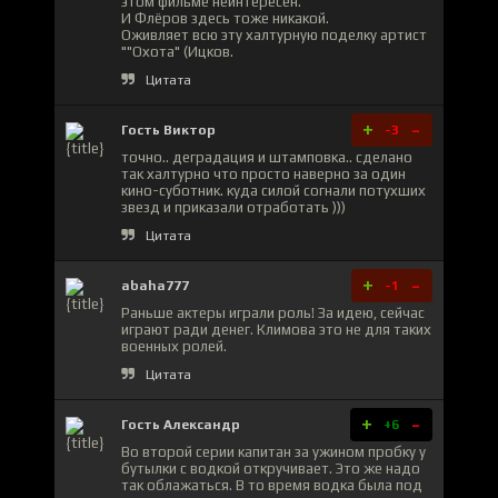
этом фильме неинтересен.
И Флёров здесь тоже никакой.
Оживляет всю эту халтурную поделку артист
""Охота" (Ицков.
Цитата
+
-
Гость Виктор
-3
точно.. деградация и штамповка.. сделано
так халтурно что просто наверно за один
кино-суботник. куда силой согнали потухших
звезд и приказали отработать )))
Цитата
+
-
abaha777
-1
Раньше актеры играли роль! За идею, сейчас
играют ради денег. Климова это не для таких
военных ролей.
Цитата
+
-
Гость Александр
+6
Во второй серии капитан за ужином пробку у
бутылки с водкой откручивает. Это же надо
так облажаться. В то время водка была под