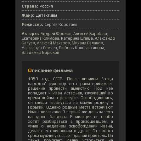
Страна:
Россия
Жанр:
Детективы
Режиссер:
Сергей Коротаев
Актеры:
Андрей Фролов, Алексей Барабаш,
Екатерина Климова, Катерина Шпица, Александр
Балуев, Алексей Макаров, Михаил Евланов,
Александр Семчев, Любовь Константинова,
Владимир Бирюков
Описание фильма
1953 год, СССР. После кончины "отца
народов" руководство страны принимает
решение провести амнистию. Под нее
попадает и Иван Астафьев, служивший во
время войны в разведке. Освободившись,
он спешит вернуться на малую родину в
Горький. Однако родные места встречают
Ивана неласково. В первый же день на него
нападают бандиты. В милиции не особо
хотят разбираться в произошедшем, а
узнав о недавнем освобождении Ивана,
делают его виновным в драке. От нового
срока мужчину спасает давний приятель. Он
также помогает Ивану устроиться на