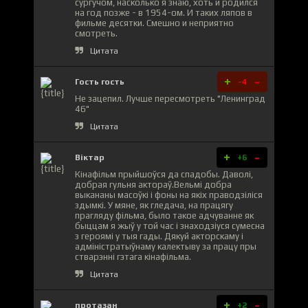
сургучом, насколько я знаю, хоть и родился
на год позже - в 1954-ом. И таких ляпов в
фильме десятки. Смешно и неприятно
смотреть.
Цитата
+
-
Гость гость
-4
Не зацепил. Лучше пересмотреть "Ленинград
46"
Цитата
+
-
Віктар
+6
Кінафільм прыйшоўся да спадобы. Даволі,
добрая гульня актораў.Вельмі добра
выкананы масоўкі і фоны на якіх праводзіліся
здымкі. У мяне, як гледача, на працягу
прагляду фільма, было такое адчуванне як
быццам я жыў у той час і знаходзіуся сумесна
з героямі у тыя гады. Дякуй акторскаму і
адміністратыўнаму калектыву за працу пры
стварэнні гэтага кінафільма.
Цитата
+
-
протазан
+2