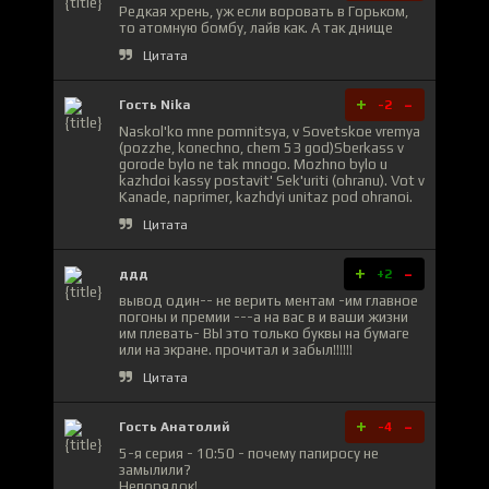
Редкая хрень, уж если воровать в Горьком,
то атомную бомбу, лайв как. А так днище
Цитата
+
-
Гость Nika
-2
Naskol'ko mne pomnitsya, v Sovetskoe vremya
(pozzhe, konechno, chem 53 god)Sberkass v
gorode bylo ne tak mnogo. Mozhno bylo u
kazhdoi kassy postavit' Sek'uriti (ohranu). Vot v
Kanade, naprimer, kazhdyi unitaz pod ohranoi.
Цитата
+
-
ддд
+2
вывод один-- не верить ментам -им главное
погоны и премии ---а на вас в и ваши жизни
им плевать- ВЫ это только буквы на бумаге
или на экране. прочитал и забыл!!!!!!
Цитата
+
-
Гость Анатолий
-4
5-я серия - 10:50 - почему папиросу не
замылили?
Непорядок!