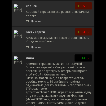
+
-
Японец
-5
Хороший сериал, но все равно голивудчина,
не верю.
Цитата
+
-
Гость Сергей
-4
А Климов оказывается такая страшненькая.
Когда не улыбается.
Цитата
+
-
Лима
+4
Климова страшненькая. Из-за надутой
ботоксом верхней губы, рот у неё теперь
постоянно полуоткрыт. Теперь она играет
этой губой и больше ничем.
Глазёнки маленькие, а с возрастом стали
вообще мелкие. Её актёрские приёмы
одинаковые десятилетиями. испортила она и
ЭТУ роль тоже.
артистка "Тоня" ТОЖЕ играет всю жизнь одну
и ту же роль. Жалкая и скучная. Фролов
(Иван) ТОЖЕ надоел своим однообразием,
играет ТОЛЬКО штампами. Даже Балуев в