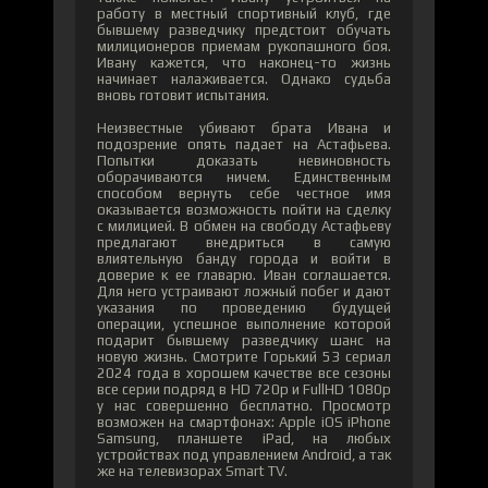
работу в местный спортивный клуб, где
бывшему разведчику предстоит обучать
милиционеров приемам рукопашного боя.
Ивану кажется, что наконец-то жизнь
начинает налаживается. Однако судьба
вновь готовит испытания.
Неизвестные убивают брата Ивана и
подозрение опять падает на Астафьева.
Попытки доказать невиновность
оборачиваются ничем. Единственным
способом вернуть себе честное имя
оказывается возможность пойти на сделку
с милицией. В обмен на свободу Астафьеву
предлагают внедриться в самую
влиятельную банду города и войти в
доверие к ее главарю. Иван соглашается.
Для него устраивают ложный побег и дают
указания по проведению будущей
операции, успешное выполнение которой
подарит бывшему разведчику шанс на
новую жизнь. Смотрите Горький 53 сериал
2024 года в хорошем качестве все сезоны
все серии подряд в HD 720p и FullHD 1080p
у нас совершенно бесплатно. Просмотр
возможен на смартфонах: Apple iOS iPhone
Samsung, планшете iPad, на любых
устройствах под управлением Android, а так
же на телевизорах Smart TV.