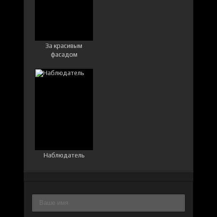
За красивым
фасадом
Наблюдатель