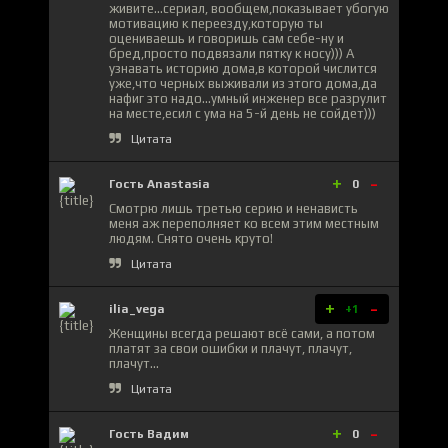
живите...сериал, вообщем,показывает убогую
мотивацию к переезду,которую ты
оцениваешь и говоришь сам себе-ну и
бред,просто подвязали пятку к носу))) А
узнавать историю дома,в которой числится
уже,что черных выживали из этого дома,да
нафиг это надо...умный инженер все разрулит
на месте,есил с ума на 5-й день не сойдет)))
Цитата
+
-
Гость Anastasia
0
Смотрю лишь третью серию и ненависть
меня аж переполняет ко всем этим местным
людям. Снято очень круто!
Цитата
+
-
ilia_vega
+1
Женщины всегда решают всё сами, а потом
платят за свои ошибки и плачут, плачут,
плачут...
Цитата
+
-
Гость Вадим
0