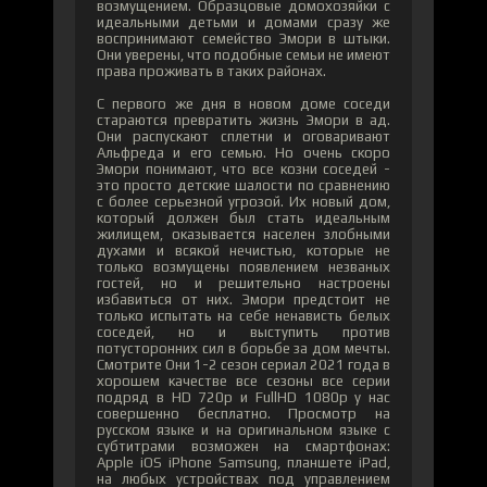
возмущением. Образцовые домохозяйки с
идеальными детьми и домами сразу же
воспринимают семейство Эмори в штыки.
Они уверены, что подобные семьи не имеют
права проживать в таких районах.
С первого же дня в новом доме соседи
стараются превратить жизнь Эмори в ад.
Они распускают сплетни и оговаривают
Альфреда и его семью. Но очень скоро
Эмори понимают, что все козни соседей -
это просто детские шалости по сравнению
с более серьезной угрозой. Их новый дом,
который должен был стать идеальным
жилищем, оказывается населен злобными
духами и всякой нечистью, которые не
только возмущены появлением незваных
гостей, но и решительно настроены
избавиться от них. Эмори предстоит не
только испытать на себе ненависть белых
соседей, но и выступить против
потусторонних сил в борьбе за дом мечты.
Смотрите Они 1-2 сезон сериал 2021 года в
хорошем качестве все сезоны все серии
подряд в HD 720p и FullHD 1080p у нас
совершенно бесплатно. Просмотр на
русском языке и на оригинальном языке с
субтитрами возможен на смартфонах:
Apple iOS iPhone Samsung, планшете iPad,
на любых устройствах под управлением