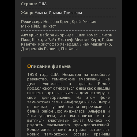
Страна:
США
Жанр:
Ужасы
Драмы
Триллеры
Режиссер:
Нельсон Крегг, Крэйг Уильям
Макнейлл, Тай Уэст
Актеры:
Дебора Айоринде, Эшли Томас, Элисон
Пилл, Шахади Райт Джозеф, Мелоди Херд, Райан
Квантен, Кристофер Хейердал, Лиам Макинтайр,
Джеремайя Биркетт, Пэт Хили
Описание фильма
1953 год, США. Несмотря на всеобщее
равенство, темнокожие американцы на
деле ущемлены в правах. Белые
продолжают относиться к ним как к людям
низшего сорта и всячески демонстрируют
свое пренебрежение. На этом фоне
темнокожая семья Альфреда и Лаки Эмори
в поисках лучшей жизни переезжает в
белый район Лос-Анджелеса. Альфред и
Лаки уверены, что им повезло и они
вытянули счастливый билет. Однако их
радость оказывается преждевременной.
Белые жители элитного район встречают
новых темнокожих соседей крайним