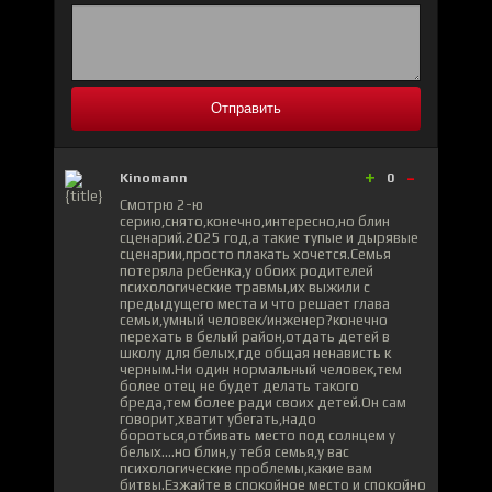
Отправить
+
-
Kinomann
0
Cмотрю 2-ю
серию,снято,конечно,интересно,но блин
сценарий.2025 год,а такие тупые и дырявые
сценарии,просто плакать хочется.Семья
потеряла ребенка,у обоих родителей
психологические травмы,их выжили с
предыдущего места и что решает глава
семьи,умный человек/инженер?конечно
перехать в белый район,отдать детей в
школу для белых,где общая ненависть к
черным.Ни один нормальный человек,тем
более отец не будет делать такого
бреда,тем более ради своих детей.Он сам
говорит,хватит убегать,надо
бороться,отбивать место под солнцем у
белых....но блин,у тебя семья,у вас
психологические проблемы,какие вам
битвы.Езжайте в спокойное место и спокойно