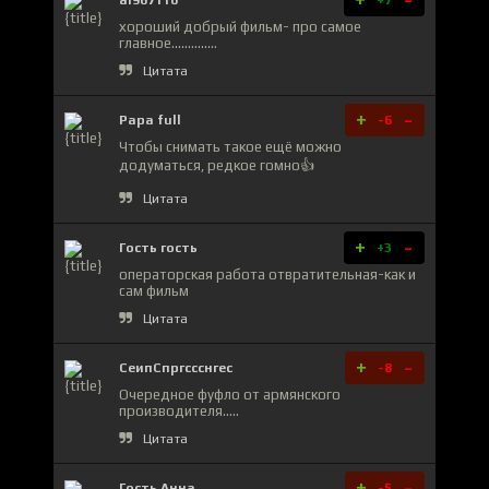
хороший добрый фильм- про самое
главное..............
Цитата
+
-
Papa full
-6
Чтобы снимать такое ещё можно
додуматься, редкое гомно👍
Цитата
+
-
Гость гость
+3
операторская работа отвратительная-как и
сам фильм
Цитата
+
-
СеипСпргссснгес
-8
Очередное фуфло от армянского
производителя.....
Цитата
+
-
Гость Анна
-5