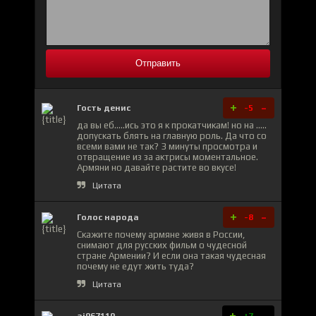
Отправить
+
-
Гость денис
-5
да вы еб.....ись это я к прокатчикам! но на .....
допускать блять на главную роль. Да что со
всеми вами не так? 3 минуты просмотра и
отвращение из за актрисы моментальное.
Армяни но давайте растите во вкусе!
Цитата
+
-
Голос народа
-8
Скажите почему армяне живя в России,
снимают для русских фильм о чудесной
стране Армении? И если она такая чудесная
почему не едут жить туда?
Цитата
+
-
ai967110
+7