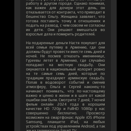
работу в другом городе. Однако понимая,
как важен для дочери этот день, он
отказывается от контракта, что приводит в
бешенство Ольгу. Женщина заявляет, что
готова поставить точку в отношениях и
подать на развод, с чем совсем не согласны
их дети. Они решают вмешаться во
взрослые дела и помирить родителей.
На подаренные деньги Настя покупает для
всей семьи путевку в Армению, где они
должны будут провести вместе семь дней и
ночей. Не посмев отказать имениннице,
Гуреевы летят в Армению, где случайно
попадают на местную свадьбу. Они
окунаются в национальный колорит ровно
на те самые семь дней, которые по
традиции празднуют армянскую свадьбу.
Попав в водоворот событий и сменив
атмосферу, Ольга и Сергей наконец-то
начинают понимать, что по-настоящему
важно и ценно в жизни и в шаге от какой
ошибки они были. Смотрите 7 дней, 7 ночей
фильм онлайн 2024 года в хорошем
качестве HD 720p и FullHD 1080p у нас
совершенно бесплатно. Просмотр
возможен на смартфонах: Apple iOS iPhone
Samsung, планшете iPad, на любых
устройствах под управлением Android, а так
же на телевизорах Smart TV.