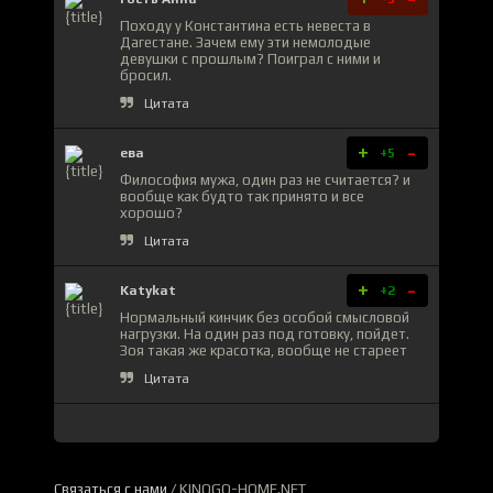
Походу у Константина есть невеста в
Дагестане. Зачем ему эти немолодые
девушки с прошлым? Поиграл с ними и
бросил.
Цитата
+
-
ева
+5
Философия мужа, один раз не считается? и
вообще как будто так принято и все
хорошо?
Цитата
+
-
Katykat
+2
Нормальный кинчик без особой смысловой
нагрузки. На один раз под готовку, пойдет.
Зоя такая же красотка, вообще не стареет
Цитата
Связаться с нами
/ KINOGO-HOME.NET