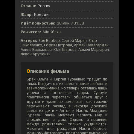
Страна:
Россия
Жанр:
Комедия
Идёт полностью:
98 мин. / 01:38
Режиссер:
Айк Кбеян
Актеры:
Зоя Бербер, Сергей Марин, Егор
Николаенко, София Петрова, Арман Навасардян,
Алина Баркалова, Юля Шарова, Армен Маргарян,
Левон Арутюнян
Описание фильма
Брак Ольги и Сергея Гуреевых трещит по
швах. Когда-то в их семье царили любовь и
взаимопонимание, но теперь остались лишь
упреки и постоянные ссоры. Супруги
практически перестали общаться друг с
другом и даже не замечают, как тяжело
переживают разлад в некогда дружной
семье их дети - Антон и Настя. Младшие
Гуреевы очень мечтают вернуть мир и
спокойствие в дом. Однако отношения
между родителями только ухудшаются.
Накануне дня рождения Насти Сергею,
модному фотографу, предлагают выгодную