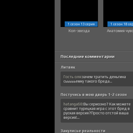
1 сезон 13 серия
1 сезон 18 се
Коп-звезда
Анатомия чув
Последние комментарии
Литвяк
Гость оля:
зачем тратить деньгина
сьььььемку такого бреда...
Постучись в мою дверь 1-2 сезон
hatanga68:
Вы сериозно? Как можете
сравнит турецкая игра с этот бред в
руская версия?Просто отстой ваша
версия!...
Закулисье реальности