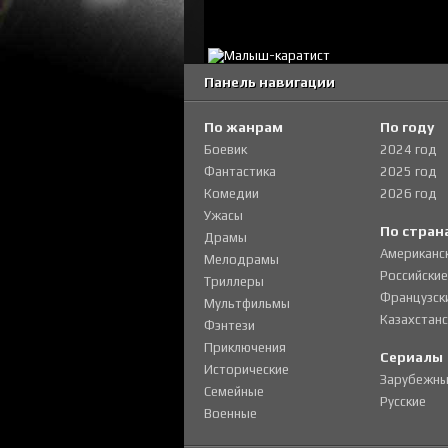
Панель навигации
По жанрам
По году
Боевик
2024 год
Фантастика
2025 год
Комедии
2026 год
Ужасы
По стран
Драмы
Американс
Мелодрамы
Российские
Триллеры
Французск
Мультфильмы
Казахстанс
Фэнтези
Приключения
Сериалы
Исторические
Зарубежны
Семейные
Русские
Военные