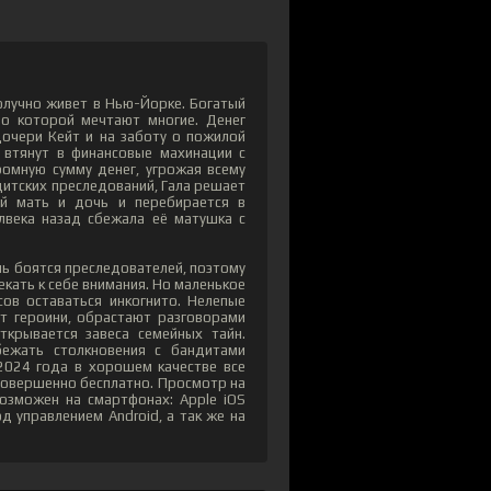
олучно живет в Нью-Йорке. Богатый
о которой мечтают многие. Денег
дочери Кейт и на заботу о пожилой
я втянут в финансовые махинации с
ромную сумму денег, угрожая всему
дитских преследований, Гала решает
ой мать и дочь и перебирается в
лвека назад сбежала её матушка с
ь боятся преследователей, поэтому
екать к себе внимания. Но маленькое
ов оставаться инкогнито. Нелепые
ят героини, обрастают разговорами
ткрывается завеса семейных тайн.
бежать столкновения с бандитами
2024 года в хорошем качестве все
 совершенно бесплатно. Просмотр на
возможен на смартфонах: Apple iOS
д управлением Android, а так же на