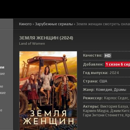
Киного
»
Зарубежные сериалы
» Земля женщин
смотреть онла
ЗЕМЛЯ ЖЕНЩИН (2024)
Land of Women
Качество:
HD
Добавлен:
1 сезон 6 се
ам
Год выпуска:
2024
кие
Страна:
США
ие
Жанр:
Комедия
Драмы
кие
Режиссер:
Карлос Седес,
Актеры:
Виктория Базуа,
е
Кармен Маура, Джим Китсо
Гари Энтони Стеннетте, К