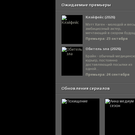
Ожидаемые премьеры
Клэйфейс (2026)
Мэтт Хаген - молодой и вес
амбициозный актер,
мечтающий в скором будуще
Премьера: 23 октября
Обитель зла (2026)
Брайн - обычный медицинск
курьер, постоянно
доставляющий посылки из
одной...
Премьера: 24 сентября
Обновления сериалов