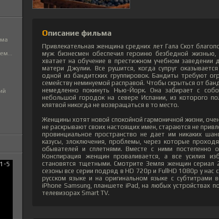
Описание фильма
ьма
Привлекательная женщина средних лет Гала Скот благоп
муж бизнесмен обеспечил героиню безбедной жизнью, 
м...
хватает на обучение в престижном учебном заведении 
матери Джулии. Все рушится, когда супруг оказываетс
одной из бандитских группировок. Бандиты требуют ог
семейству неминуемой расправой. Чтобы скрыться от бан
немедленно покинуть Нью-Йорк. Она забирает с соб
ий
небольшой городок на севере Испании, из которого по
клятвой никогда не возвращаться в то место.
Женщины хотят новой спокойной гармоничной жизни, очен
не раскрывают своих настоящих имен, стараются не привл
провинциальное пространство не дает им никаких шанс
казусы, злоключения, проблемы, через которые проход
обывателей и сплетнями. Вместе с ними постепенно о
Конспирация женщин проваливается, а все усилия из
становятся тщетными. Смотрите Земля женщин сериал 
сезоны все серии подряд в HD 720p и FullHD 1080p у нас
русском языке и на оригинальном языке с субтитрами 
iPhone Samsung, планшете iPad, на любых устройствах по
телевизорах Smart TV.