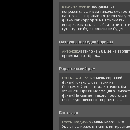
Какой то мужик:
Вам фильм не
понравится если вам тяжело смотрет
на то что не взрывается целую минуту
фильм как хоррор 10/10 фильм как
история как по мне слабая но не в это
суть, тут не будет экшена ни будет...
Патруль. Последний приказ
Антонов:
Хватило на 20 мин. не теряй
время на этот бред....
Родительский дом
Гость ЕКАТЕРИНА:
Очень хороший
фильм!Только слова песни на
белоруской мове тоже хотелось бы
услышать Приятные эмоции вызывает
фильм!Не хватает такого простого и
очень чувственного творчества....
Богатыри
Гость Владимир:
Фильм классный !!!!!!
Умеют если захотят снять интиресную