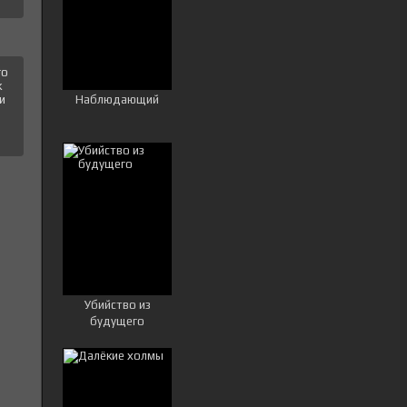
го
к
Наблюдающий
и
Убийство из
будущего