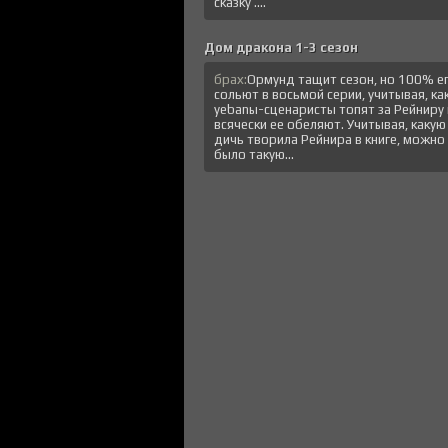
сказку ....
Дом дракона 1-3 сезон
брах:
Ормунд тащит сезон, но 100% е
сольют в восьмой серии, учитывая, ка
уеbanы-сценаристы топят за Рейниру 
всячески ее обеляют. Учитывая, какую
дичь творила Рейнира в книге, можно
было такую...