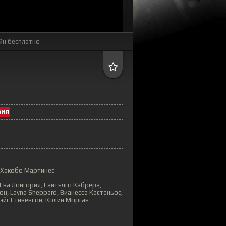
йн бесплатно
рия
 Хакобо Мартинес
 Ева Лонгория, Сантьяго Кабрера,
н, Layna Sheppard, Вианесса Кастаньос,
рэйг Стивенсон, Колин Морган