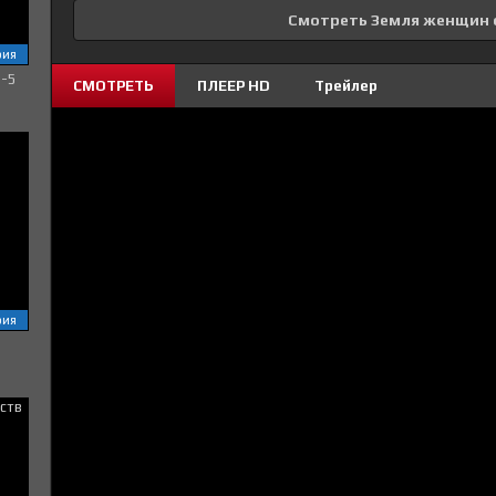
Смотреть Земля женщин 
рия
1-5
СМОТРЕТЬ
ПЛЕЕР HD
Трейлер
рия