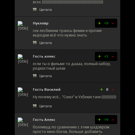
всех )))))))))))))))))))))))))))))))))))))))))))))))))))
Цитата
+
-
Нуклевр
+9
геи лесбиянки трансы фемки и прочие
выродки всё что нужно знать
Цитата
+
-
Гость алекс
+3
если ты о фильме то даааа, полный набор,
редкостный шлак
Цитата
+
-
Гость Василий
0
Ну почему всё... "Союз" в Узбекистане:))))))))))))
Цитата
+
-
Гость Алекс
+9
болливуд по сравнению с этим шэдэвром
просто кино богов, больше добавить