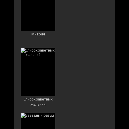
Митрич
Список заветных
желаний