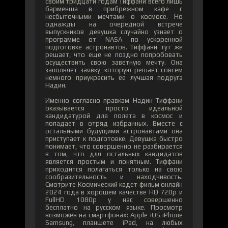
своим тридцати годам Тиффани всего лишь
барменша в прибрежном кафе с
несбыточными мечтами о космосе. Но
однажды на очередной встрече
выпускников девушка случайно узнает о
программе от NASA по ускоренной
подготовке астронавтов. Тиффани тут же
решает, что еще не поздно попробовать
осуществить свою заветную мечту. Она
заполняет заявку, которую решает совсем
немного приукрасить ее лучшая подруга
Надин.
Именно согласно правкам Надин Тиффани
оказывается просто идеальной
кандидатурой для полета в космос и
попадает в отряд избранных. Вместе с
остальными будущими астронавтами она
приступает к подготовке. Девушка быстро
понимает, что совершенно не разбирается
в том, что для остальных кандидатов
является простым и понятным. Тиффани
приходится полагаться только на свою
сообразительность и находчивость.
Смотрите Космический кадет фильм онлайн
2024 года в хорошем качестве HD 720p и
FullHD 1080p у нас совершенно
бесплатно на русском языке. Просмотр
возможен на смартфонах: Apple iOS iPhone
Samsung, планшете iPad, на любых