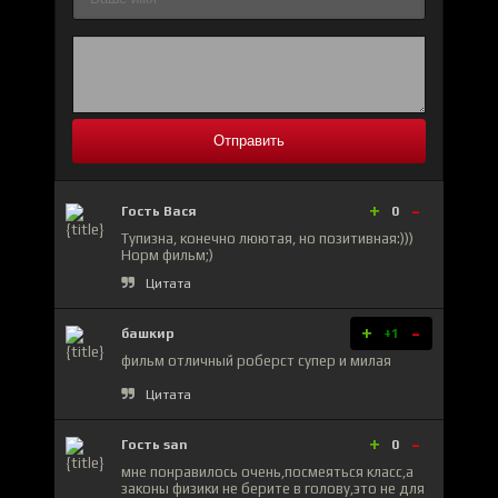
Отправить
+
-
Гость Вася
0
Тупизна, конечно люютая, но позитивная:)))
Норм фильм;)
Цитата
+
-
башкир
+1
фильм отличный роберст супер и милая
Цитата
+
-
Гость san
0
мне понравилось очень,посмеяться класс,а
законы физики не берите в голову,это не для