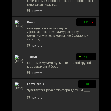
нечего,там где повесточка основной сюжет
кино заканчивается.
Цитата
+
-
Dawe
+11
молодцы смогли впихнуть
афроамериканскую даму расистку-
феминистку и гея в компанию бездарных
актёров)
Цитата
+
-
--devil--
+11
С горем и муками, чуть осиль такой крутой
шедевральный бред.
Цитата
+
-
Гость серж
+8
Чувствуется рука режиссера девушки ))))))
Цитата