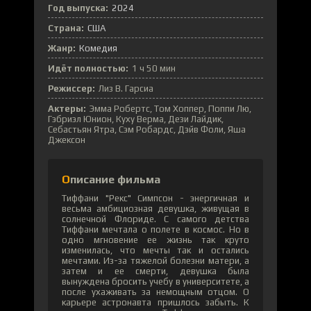
Год выпуска:
2024
Страна:
США
Жанр:
Комедия
Идёт полностью:
1 ч 50 мин
Режиссер:
Лиз В. Гарсиа
Актеры:
Эмма Робертс, Том Хоппер, Поппи Лю,
Гэбриэл Юнион, Куху Верма, Дези Лайдик,
Себастьян Ятра, Сэм Робардс, Дэйв Фоли, Яша
Джексон
Описание фильма
Тиффани "Рекс" Симпсон - энергичная и
весьма амбициозная девушка, живущая в
солнечной Флориде. С самого детства
Тиффани мечтала о полете в космос. Но в
одно мгновение ее жизнь так круто
изменилась, что мечты так и остались
мечтами. Из-за тяжелой болезни матери, а
затем и ее смерти, девушка была
вынуждена бросить учебу в университете, а
после ухаживать за немощным отцом. О
карьере астронавта пришлось забыть. К