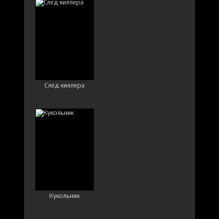
След киллера
Кукольник