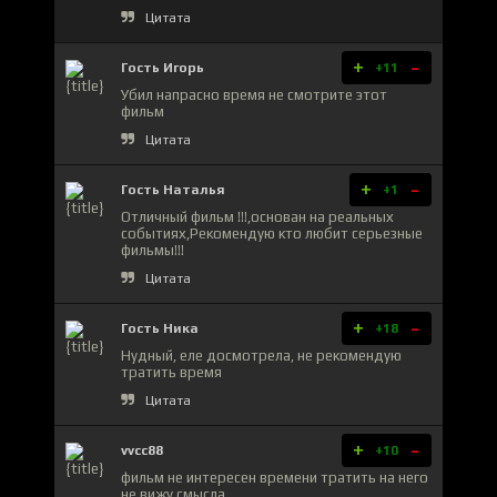
Цитата
+
-
Гость Игорь
+11
Убил напрасно время не смотрите этот
фильм
Цитата
+
-
Гость Наталья
+1
Отличный фильм !!!,основан на реальных
событиях,Рекомендую кто любит серьезные
фильмы!!!
Цитата
+
-
Гость Ника
+18
Нудный, еле досмотрела, не рекомендую
тратить время
Цитата
+
-
vvcc88
+10
фильм не интересен времени тратить на него
не вижу смысла