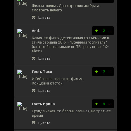
Фильм шляпа . Два хороших актёра а
смотреть нечего
Цитата
+
-
And.
+2
Какая-то фигня детективная со съёмками в
стиле сериала 90-х - "Военный госпиталь"
(который показывали по ТВ сразу после "Х-
files")
Цитата
+
-
Гость Тася
+7
И Гибсон не спас этот фильм.
Концовка отстой.
Цитата
+
-
Гость Ирина
+4
Ерунда какая-то бессмысленная, не тратьте
время
Цитата