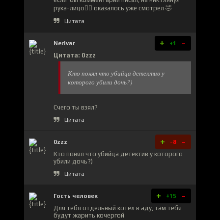
рука-лицо🤦‍♂️ оказалось уже смотрел 🤣
Цитата
+
-
Nerivar
+1
Цитата: 0zzz
Кто понял что убийца детектив у
которого убили дочь?)
Счего ты взял?
Цитата
+
-
0zzz
-8
Кто понял что убийца детектив у которого
убили дочь?)
Цитата
+
-
Гость человек
+15
Для тебя отдельный котёл в аду, там тебя
будут жарить кочергой