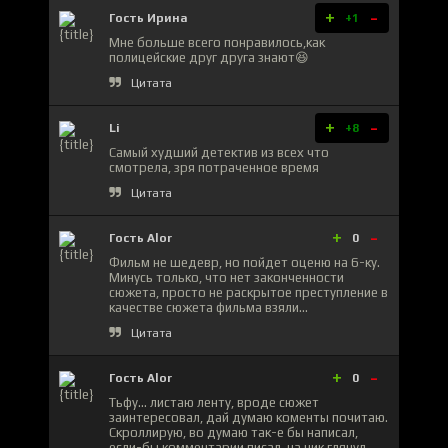
+
-
Гость Ирина
+1
Мне больше всего понравилось,как
полицейские друг друга знают😆
Цитата
+
-
Li
+8
Самый худший детектив из всех что
смотрела, зря потраченное время
Цитата
+
-
Гость Alor
0
Фильм не шедевр, но пойдет оценю на 6-ку.
Минусь только, что нет законченности
сюжета, просто не раскрытое преступление в
качестве сюжета фильма взяли...
Цитата
+
-
Гость Alor
0
Тьфу... листаю ленту, вроде сюжет
заинтересовал, дай думаю коменты почитаю.
Скроллирую, во думаю так-е бы написал,
если-бы комментарии писал, на ник глянул