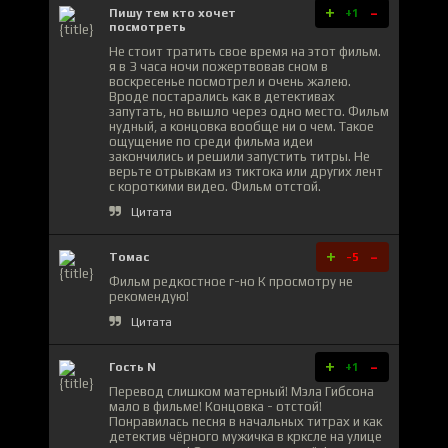
+
-
Пишу тем кто хочет
+1
посмотреть
Не стоит тратить свое время на этот фильм.
я в 3 часа ночи пожертвовав сном в
воскресенье посмотрел и очень жалею.
Вроде постарались как в детективах
запутать, но вышло через одно место. Фильм
нудный, а концовка вообще ни о чем. Такое
ощущение по среди фильма идеи
закончились и решили запустить титры. Не
верьте отрывкам из тиктока или других лент
с короткими видео. Фильм отстой.
Цитата
+
-
Томас
-5
Фильм редкостное г-но К просмотру не
рекомендую!
Цитата
+
-
Гость N
+1
Перевод слишком матерный! Мэла Гибсона
мало в фильме! Концовка - отстой!
Понравилась песня в начальных титрах и как
детектив чёрного мужичка в крксле на улице