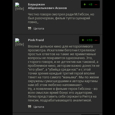
+
-
Бауыржан
+8
Абдихалыкович Асанов
Честно говоря смотрел ради М.Гибсон, но
был разочорван, фильм тупта сценарий
говно,,
Цитата
+
-
Pink Fraid
+10
Вполне дельное кино для неторопливого
просмотра. Искателям беготни/стрелялок/
простых ответов на такие же примитивные
вопросы не понравится однозначно. Это,
сторого говоря, и не детектив как таковой, а
проблемное кино, авторам важно донести не
"кто убил", а "убийца среди нас" и с этой
точки зрения каждый третий герой вполне
тянет на того самого "маньяка". Мы по жизни
окружены сумасшедшими и авторы картины
нам об этом любезно напоминают.
Ну, а появление в фильме героя Гибсона - во
всех смыслах яркий бонус его аудитории.
Легко представить себе сержанта Риггса на
пенсии, подрабатывающего аналитикой.
Цитата