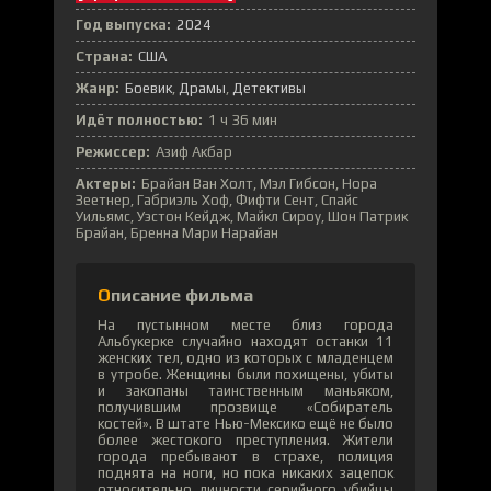
Год выпуска:
2024
Страна:
США
Жанр:
Боевик
Драмы
Детективы
Идёт полностью:
1 ч 36 мин
Режиссер:
Азиф Акбар
Актеры:
Брайан Ван Холт, Мэл Гибсон, Нора
Зеетнер, Габриэль Хоф, Фифти Сент, Спайс
Уильямс, Уэстон Кейдж, Майкл Сироу, Шон Патрик
Брайан, Бренна Мари Нарайан
Описание фильма
На пустынном месте близ города
Альбукерке случайно находят останки 11
женских тел, одно из которых с младенцем
в утробе. Женщины были похищены, убиты
и закопаны таинственным маньяком,
получившим прозвище «Собиратель
костей». В штате Нью-Мексико ещё не было
более жестокого преступления. Жители
города пребывают в страхе, полиция
поднята на ноги, но пока никаких зацепок
относительно личности серийного убийцы