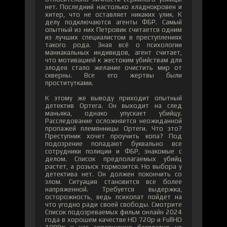
нет. Последний настолько хладнокровен и
хитер, что не оставляет никаких улик. К
делу подключаются агенты ФБР. Самый
опытный из них Петровик считается одним
из лучших специалистом в преступлениях
такого рода. Зная всё о психологии
маниакальных индивидов, агент считает,
что мотивацией к жестоким убийствам для
злодея стало желание очистить мир от
скверны. Все его жертвы были
проститутками.
К этому же выводу приходит опытный
детектив Ортега. Он выходит на след
маньяка, однако упускает убийцу.
Расследование осложняется неожиданной
пропажей племянницы Ортеги. Что это?
Преступник хочет проучить копа? Под
подозрение попадают буквально все
сотрудники полиции и ФБР, знакомые с
делом. Список предполагаемых убийц
растет, а розыск тормозится. Но выбора у
детектива нет. Он должен покончить со
злом. Ситуация становится все более
напряженной. Требуется выдержка,
осторожность, ведь психопат пойдет на
что угодно ради своей свободы. Смотрите
Список подозреваемых фильм онлайн 2024
года в хорошем качестве HD 720p и FullHD