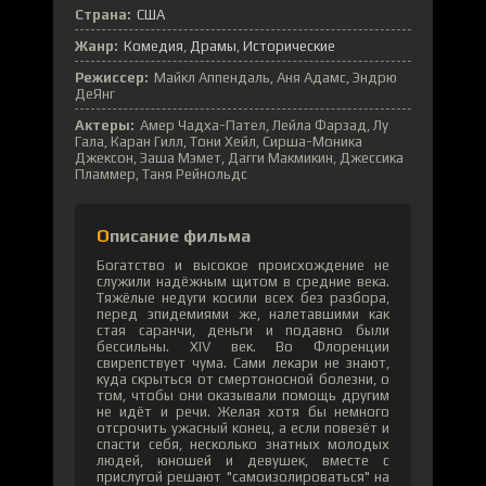
Страна:
США
Жанр:
Комедия
Драмы
Исторические
Режиссер:
Майкл Аппендаль, Аня Адамс, Эндрю
ДеЯнг
Актеры:
Амер Чадха-Пател, Лейла Фарзад, Лу
Гала, Каран Гилл, Тони Хейл, Сирша-Моника
Джексон, Заша Мэмет, Дагги Макмикин, Джессика
Пламмер, Таня Рейнольдс
Описание фильма
Богатство и высокое происхождение не
служили надёжным щитом в средние века.
Тяжёлые недуги косили всех без разбора,
перед эпидемиями же, налетавшими как
стая саранчи, деньги и подавно были
бессильны. XIV век. Во Флоренции
свирепствует чума. Сами лекари не знают,
куда скрыться от смертоносной болезни, о
том, чтобы они оказывали помощь другим
не идёт и речи. Желая хотя бы немного
отсрочить ужасный конец, а если повезёт и
спасти себя, несколько знатных молодых
людей, юношей и девушек, вместе с
прислугой решают "самоизолироваться" на