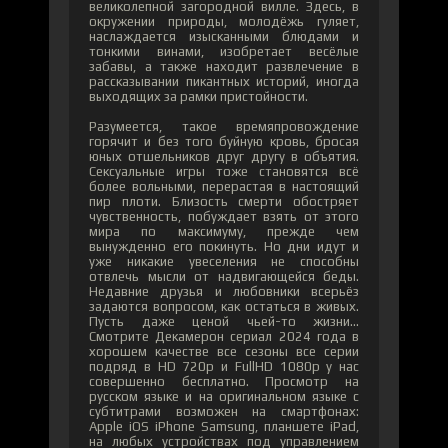
великолепной загородной вилле. Здесь, в
окружении природы, молодёжь гуляет,
наслаждается изысканными блюдами и
тонкими винами, изобретает весёлые
забавы, а также находит развлечение в
рассказывании пикантных историй, иногда
выходящих за рамки пристойности.
Разумеется, такое времяпровождение
горячит и без того буйную кровь, бросая
юных отшельников друг другу в объятия.
Сексуальные игры тоже становятся всё
более вольными, перерастая в настоящий
пир плоти. Близость смерти обостряет
чувственность, побуждает взять от этого
мира по максимуму, прежде чем
вынужденно его покинуть. Но дни идут и
уже никакие увеселения не способны
отвлечь мысли от надвигающейся беды.
Недавние друзья и любовники всерьёз
задаются вопросом, как остаться в живых.
Пусть даже ценой чьей-то жизни...
Смотрите Декамерон сериал 2024 года в
хорошем качестве все сезоны все серии
подряд в HD 720p и FullHD 1080p у нас
совершенно бесплатно. Просмотр на
русском языке и на оригинальном языке с
субтитрами возможен на смартфонах:
Apple iOS iPhone Samsung, планшете iPad,
на любых устройствах под управлением