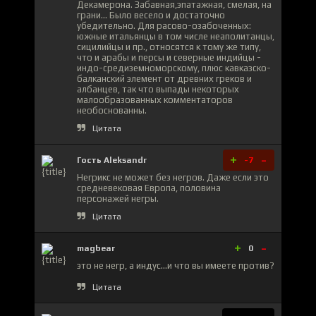
Декамерона. Забавная,эпатажная, смелая, на
грани... Было весело и достаточно
убедительно. Для расово-озабоченных:
южные итальянцы в том числе неаполитанцы,
сицилийцы и пр., относятся к тому же типу,
что и арабы и персы и северные индийцы -
индо-средиземноморскому, плюс кавказско-
балканский элемент от древних греков и
албанцев, так что выпады некоторых
малообразованных комментаторов
необоснованны.
Цитата
+
-
Гость Aleksandr
-7
Негрикс не может без негров. Даже если это
средневековая Европа, половина
персонажей негры.
Цитата
+
-
magbear
0
это не негр, а индус...и что вы имеете против?
Цитата