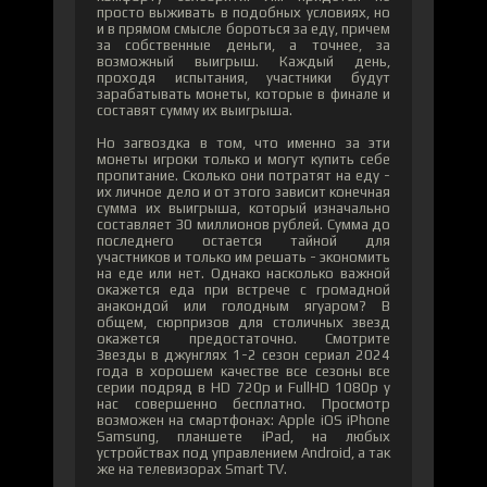
просто выживать в подобных условиях, но
и в прямом смысле бороться за еду, причем
за собственные деньги, а точнее, за
возможный выигрыш. Каждый день,
проходя испытания, участники будут
зарабатывать монеты, которые в финале и
составят сумму их выигрыша.
Но загвоздка в том, что именно за эти
монеты игроки только и могут купить себе
пропитание. Сколько они потратят на еду -
их личное дело и от этого зависит конечная
сумма их выигрыша, который изначально
составляет 30 миллионов рублей. Сумма до
последнего остается тайной для
участников и только им решать - экономить
на еде или нет. Однако насколько важной
окажется еда при встрече с громадной
анакондой или голодным ягуаром? В
общем, сюрпризов для столичных звезд
окажется предостаточно. Смотрите
Звезды в джунглях 1-2 сезон сериал 2024
года в хорошем качестве все сезоны все
серии подряд в HD 720p и FullHD 1080p у
нас совершенно бесплатно. Просмотр
возможен на смартфонах: Apple iOS iPhone
Samsung, планшете iPad, на любых
устройствах под управлением Android, а так
же на телевизорах Smart TV.