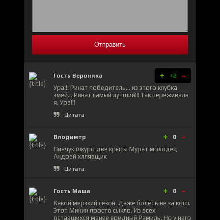
Отправить
+
-
Гость Вероника
+2
Ура!!! Ринат победитель... из этого клубка
змей... Ринат самый лучший!!! Так переживала
я. Ура!!!
Цитата
+
-
Влодимтр
0
Пинчук шкуро две крысы Мурат молодец
Андрей хллявщик
Цитата
+
-
Гость Маша
0
Какой мерзкий сезон. Даже болеть не за кого.
Этот Минин просто сыкло. Из всех
оставшихся менее вредный Рамиль. Но у него