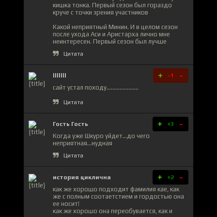
кишка тонка. Первый сезон был гораздо
круче с точки зрения участников
Какой неприятный Минин. И в целом сезон
после ухода Аси и Аристарха лично мне
неинтересен. Первый сезон был лучше
Цитата
+
-
lllllll
-1
сайт устал походу......................
Цитата
+
-
Гость Гость
+3
Когда уже Шкуро уйдет...до чего
неприятная...нудная
Цитата
+
-
история циклична
+2
как же хорошо подходит фамилия кае, как
же с полным соотаетстием и гордостью она
ее носит!
как же хорошо она переобувается, как и