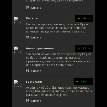
Уберите эту Альбину уже !!!! Засиделась
Цитата
+
-
Катюха
+8
На следующей неделе надо убирать Иру и
Катю, от них только конфликты, денег не
приносят, на кухне и аня может остаться
Цитата
+
-
Алина трешанина
+3
это сезон можно смело пропускать хуже уже
не будет. Баба неадектваная по всем
фронтам видимо из психушки сбежала, если
она в проекте сразу досвидание
Цитата
+
-
Гость Олег
+14
Альбина - ебобо. Для шоу конечно хорошо,
когда больше конфликтов, но это вс мерзко и
вызывает блевотый рефлекс
Цитата