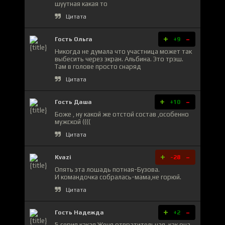
шуутная какая то
Цитата
+
-
Гость Ольга
+9
Никогда не думала что участница может так
выбесить через экран. Альбина. Это трэш.
Там в голове просто снаряд
Цитата
+
-
Гость Даша
+10
Боже , ну какой же отстой состав ,особенно
мужской ((((
Цитата
+
-
Kvazi
-28
Опять эта лошадь потная-Бузова.
И командочка собралась-мама,не горюй.
Цитата
+
-
Гость Надежда
+2
5 серия какая Женя отвратительная, как она