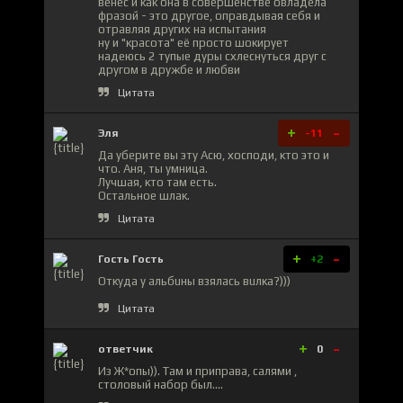
венес и как она в совершенстве овладела
фразой - это другое, оправдывая себя и
отравляя других на испытания
ну и "красота" её просто шокирует
надеюсь 2 тупые дуры схлеснуться друг с
другом в дружбе и любви
Цитата
+
-
Эля
-11
Да уберите вы эту Асю, хосподи, кто это и
что. Аня, ты умница.
Лучшая, кто там есть.
Остальное шлак.
Цитата
+
-
Гость Гость
+2
Откуда у альбuны взялась вuлка?)))
Цитата
+
-
ответчик
0
Из Ж*опы)). Там и приправа, салями ,
столовый набор был....