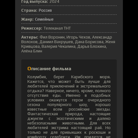
Год выпуска:
2024
Страна:
Россия
Жанр:
Семейные
Режиссер:
Телеканал ТНТ
Актеры:
Фил Воронин, Игорь Чехов, Александр
Волохов, Даниил Вахрушев, Дана Борисова, Женя
Кривцова, Валерия Чекалина, Дарья Блохина,
Алёна Блин
Описание фильма
Колумбия, берег Карибского моря.
Кажется, что может быть лучше для
любителей приключений и экстремального
отдыха? Наверное, ничего, кроме, полного
отсутствия еды. Именно в подобных
условиях окажутся герои очередного
сезона популярного шоу, хорошо
известные всем российские звезды.
Фантастическая природа, настоящие
джунгли с экзотическими и далеко
небезопасными животными. Для всех
любителей экстрима настоящий рай. Но
только не для привыкших к роскоши и
комфорту селебрити. Им придется не