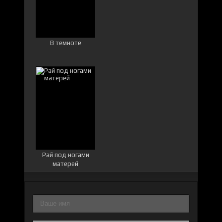
В темноте
Рай под ногами
матерей