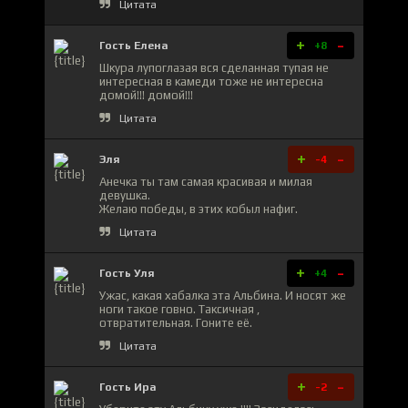
Цитата
+
-
Гость Елена
+8
Шкура лупоглазая вся сделанная тупая не
интересная в камеди тоже не интересна
домой!!! домой!!!
Цитата
+
-
Эля
-4
Анечка ты там самая красивая и милая
девушка.
Желаю победы, в этих кобыл нафиг.
Цитата
+
-
Гость Уля
+4
Ужас, какая хабалка эта Альбина. И носят же
ноги такое говно. Таксичная ,
отвратительная. Гоните её.
Цитата
+
-
Гость Ира
-2