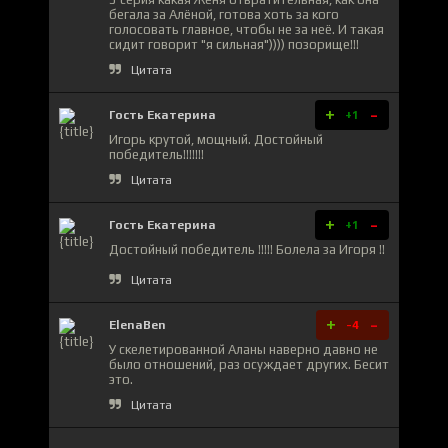
бегала за Алёной, готова хоть за кого
голосовать главное, чтобы не за неё. И такая
сидит говорит "я сильная")))) позорище!!!
Цитата
+
-
Гость Екатерина
+1
Игорь крутой, мощный. Достойный
победитель!!!!!!!
Цитата
+
-
Гость Екатерина
+1
Достойный победитель !!!!! Болела за Игоря !!
Цитата
+
-
ElenaBen
-4
У скелетированной Аланы наверно давно не
было отношений, раз осуждает других. Бесит
это.
Цитата