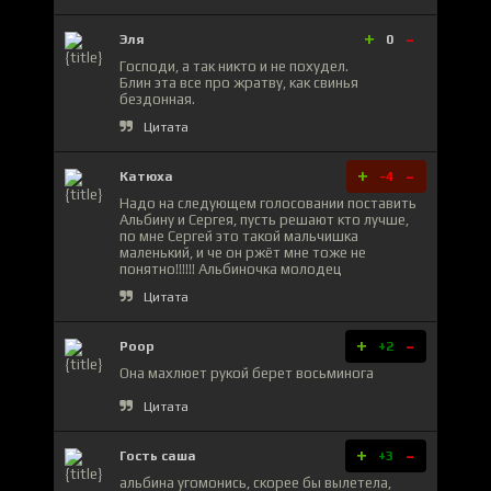
+
-
Эля
0
Господи, а так никто и не похудел.
Блин эта все про жратву, как свинья
бездонная.
Цитата
+
-
Катюха
-4
Надо на следующем голосовании поставить
Альбину и Сергея, пусть решают кто лучше,
по мне Сергей это такой мальчишка
маленький, и че он ржёт мне тоже не
понятно!!!!!! Альбиночка молодец
Цитата
+
-
Роор
+2
Она махлюет рукой берет восьминога
Цитата
+
-
Гость саша
+3
альбина угомонись, скорее бы вылетела,