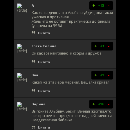
+
-
А
+13
Как же надеюсь что Альбина уйдет, она такая
ужасная и противная.
Жаль что ее оставят практически до финала
(уверена на 99%)
Цитата
+
-
Гость Солнце
+3
Ой как всё наигранно, и ссоры и дружба
Цитата
+
-
Эля
+1
Какая же эта Лера мерзкая. Вешалка криаая
Цитата
+
-
Зарина
+16
Выгоните Альбину. Бесит. Вечная жертва,что
все про нее говорят,что все над ней смеются.
Неадекватная бабенка
Цитата