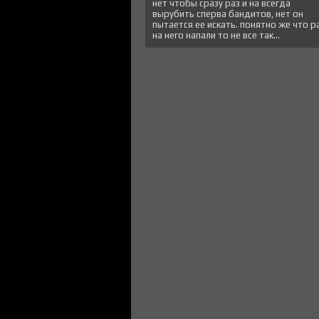
нет чтобы сразу раз и на всегда
вырубить сперва бандитов, нет он
пытается ее искать. понятно же что р
на него напали то не все так...