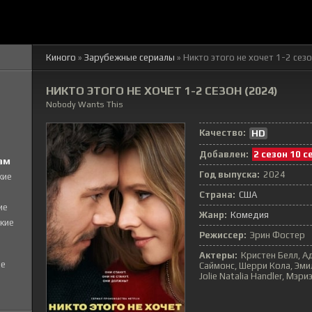
Киного
»
Зарубежные сериалы
» Никто этого не хочет 1-2 сез
НИКТО ЭТОГО НЕ ХОЧЕТ 1-2 СЕЗОН (2024)
Nobody Wants This
Качество:
HD
Добавлен:
2 сезон 10 с
ам
Год выпуска:
2024
кие
Страна:
США
ие
Жанр:
Комедия
кие
Режиссер:
Эрин Фостер
Актеры:
Кристен Белл, А
е
Саймонс, Шерри Кола, Эмил
Jolie Natalia Handler, Мэр