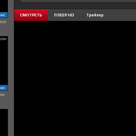
СМОТРЕТЬ
ПЛЕЕР HD
Трейлер
рия
зон
рия
зон