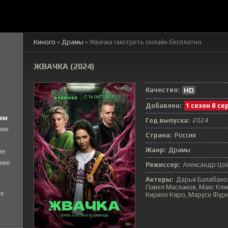
Киного
»
Драмы
» Жвачка
смотреть онлайн бесплатно
ЖВАЧКА (2024)
Качество:
HD
Добавлен:
1 сезон 8 се
ам
Год выпуска:
2024
кие
Страна:
Россия
Жанр:
Драмы
ие
кие
Режиссер:
Александр Цо
Актеры:
Дарья Балабанов
Павел Маслаков, Макс Кли
е
Кирилл Кяро, Маруся Фури