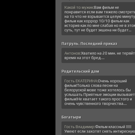
Какой то мужик:
Вам фильм не
понравится если вам тяжело смотрет
на то что не взрывается целую минуту
фильм как хоррор 10/10 фильм как
история как по мне слабая но не в это
суть, тут не будет экшена ни будет...
Патруль. Последний приказ
Антонов:
Хватило на 20 мин. не теряй
время на этот бред....
Родительский дом
Гость ЕКАТЕРИНА:
Очень хороший
фильм!Только слова песни на
белоруской мове тоже хотелось бы
услышать Приятные эмоции вызывает
фильм!Не хватает такого простого и
очень чувственного творчества....
Богатыри
Гость Владимир:
Фильм классный !!!!!!
Умеют если захотят снять интиресную