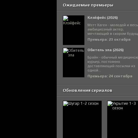
Ожидаемые премьеры
Клэйфейс (2026)
Мэтт Хаген - молодой и вес
амбициозный актер,
мечтающий в скором будуще
Премьера: 23 октября
Обитель зла (2026)
Брайн - обычный медицинск
курьер, постоянно
доставляющий посылки из
одной...
Премьера: 24 сентября
Обновления сериалов