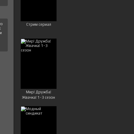
го
Стрим сериал
к
и
Мир! Дружба!
Жвачка! 1-3 сезон