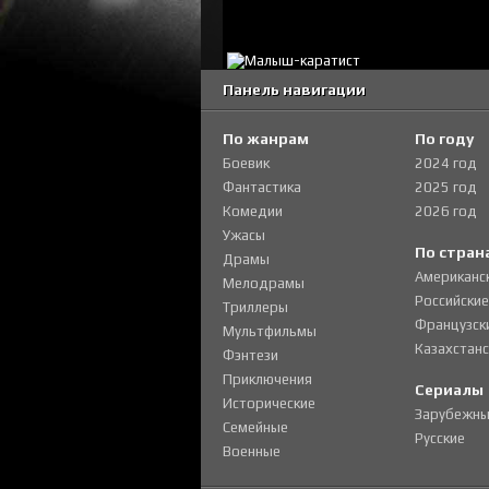
Панель навигации
По жанрам
По году
Боевик
2024 год
Фантастика
2025 год
Комедии
2026 год
Ужасы
По стран
Драмы
Американс
Мелодрамы
Российские
Триллеры
Французск
Мультфильмы
Казахстанс
Фэнтези
Приключения
Сериалы
Исторические
Зарубежны
Семейные
Русские
Военные