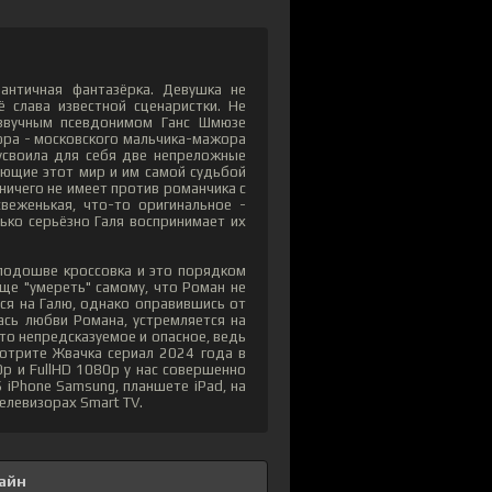
античная фантазёрка. Девушка не
ё слава известной сценаристки. Не
 звучным псевдонимом Ганс Шмюзе
тора - московского мальчика-мажора
 усвоила для себя две непреложные
ающие этот мир и им самой судьбой
ничего не имеет против романчика с
веженькая, что-то оригинальное -
лько серьёзно Галя воспринимает их
 подошве кроссовка и это порядком
ще "умереть" самому, что Роман не
ся на Галю, однако оправившись от
ась любви Романа, устремляется на
то непредсказуемое и опасное, ведь
мотрите Жвачка сериал 2024 года в
p и FullHD 1080p у нас совершенно
 iPhone Samsung, планшете iPad, на
телевизорах Smart TV.
айн