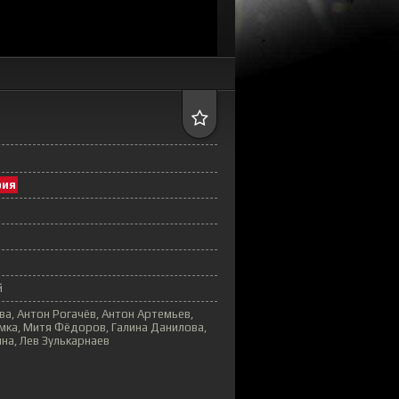
рия
й
а, Антон Рогачёв, Антон Артемьев,
мка, Митя Фёдоров, Галина Данилова,
на, Лев Зулькарнаев