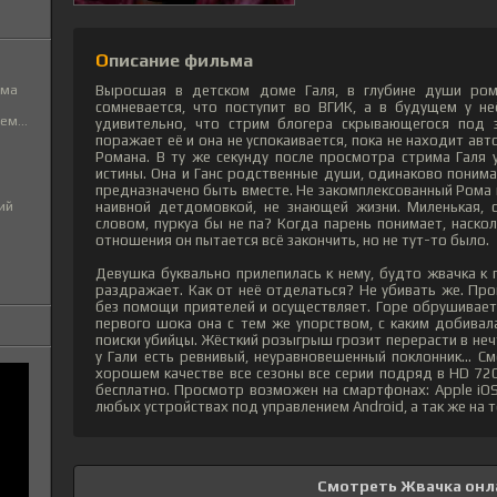
Описание фильма
ьма
Выросшая в детском доме Галя, в глубине души ром
сомневается, что поступит во ВГИК, а в будущем у не
м...
удивительно, что стрим блогера скрывающегося под
поражает её и она не успокаивается, пока не находит ав
Романа. В ту же секунду после просмотра стрима Галя
истины. Она и Ганс родственные души, одинаково поним
предназначено быть вместе. Не закомплексованный Рома 
ий
наивной детдомовкой, не знающей жизни. Миленькая, с
словом, пуркуа бы не па? Когда парень понимает, наско
отношения он пытается всё закончить, но не тут-то было.
Девушка буквально прилепилась к нему, будто жвачка к
раздражает. Как от неё отделаться? Не убивать же. Про
без помощи приятелей и осуществляет. Горе обрушивает
первого шока она с тем же упорством, с каким добивал
поиски убийцы. Жёсткий розыгрыш грозит перерасти в неч
у Гали есть ревнивый, неуравновешенный поклонник... С
хорошем качестве все сезоны все серии подряд в HD 720
бесплатно. Просмотр возможен на смартфонах: Apple iOS
любых устройствах под управлением Android, а так же на 
Смотреть Жвачка онл