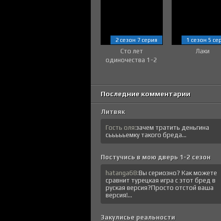
2 сезон 7 серия
1 сезон 5 се
Сто лет
Лаки
одиночества 1-2
сезон
Последние комментарии
Литвяк
Гость оля:
зачем тратить деньгина
сьььььемку такого бреда...
Постучись в мою дверь 1-2 сезон
hatanga68:
Вы сериозно? Как можете
сравнит турецкая игра с этот бред в
руская версия?Просто отстой ваша
версия!...
Закулисье реальности