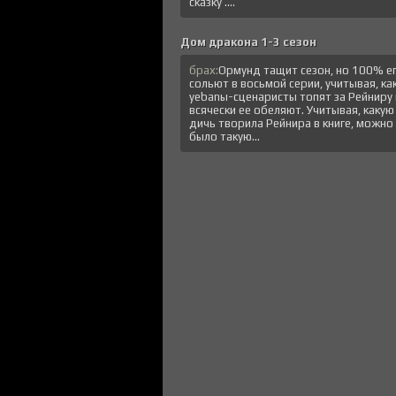
сказку ....
Дом дракона 1-3 сезон
брах:
Ормунд тащит сезон, но 100% е
сольют в восьмой серии, учитывая, ка
уеbanы-сценаристы топят за Рейниру 
всячески ее обеляют. Учитывая, какую
дичь творила Рейнира в книге, можно
было такую...