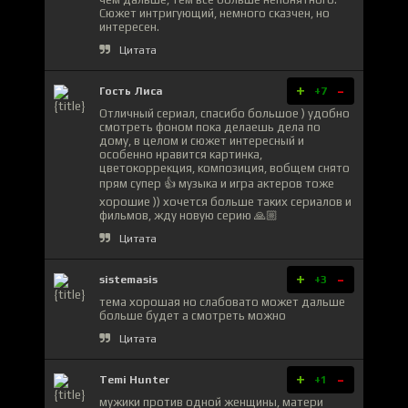
Сюжет интригующий, немного сказчен, но
интересен.
Цитата
+
-
Гость Лиса
+7
Отличный сериал, спасибо большое ) удобно
смотреть фоном пока делаешь дела по
дому, в целом и сюжет интересный и
особенно нравится картинка,
цветокоррекция, композиция, вобщем снято
прям супер 👍 музыка и игра актеров тоже
хорошие )) хочется больше таких сериалов и
фильмов, жду новую серию 🙏🏼
Цитата
+
-
sistemasis
+3
тема хорошая но слабовато может дальше
больше будет а смотреть можно
Цитата
+
-
Temi Hunter
+1
мужики против одной женщины, матери