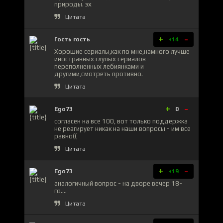
природы. эх
Цитата
+
-
Гость гость
+14
Хорошие сериалы,как по мне,намного лучше
иностранных глупых сериалов
переполненных лебиянками и
другими,смотреть противно.
Цитата
+
-
Ego73
0
согласен на все 100, вот только поддержка
не реагирует никак на наши вопросы - им все
равно((
Цитата
+
-
Ego73
+19
аналогичный вопрос - на дворе вечер 18-
го....
Цитата