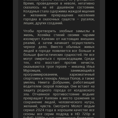
Время, проведенное в неволе, негативно
сказалось на её душевном состоянии.
Колдунья стала одержима жаждой мщения
и желанием превращения населения
городка в сказочных существ – русалок,
леших, других созданий.
Чтобы претворить злобные замыслы в
жизнь, Хозяйка стихий своими чарами
изолирует Калязин от настоящих внешних
реалий, а затем начинает осуществлять
черное дело. Вместо обычных живых
людей в городе появляется все больше и
больше фантастических сущностей. Не все
могут смириться с происходящим. Среди
тех, кто восстает против нечисти,
оказываются трое героев – инвалид Илья
Муромцев, занимающийся
программированием, харизматичный
спортсмен и технарь Алеша Попов, а также
умелец Никита Добрынин, работающий
водителем скорой помощи. Они встают на
защиту родного города от колдовского
зла. Отчаянное противостояние ведьме
превращает Калязин в место сражения за
сохранение людей, человеческого нутра,
желаний, чувств. Смотрите Молот ведьм
сериал 2024 года в хорошем качестве все
сезоны все серии подряд в HD 720p и
FullHD 1080p у нас совершенно бесплатно.