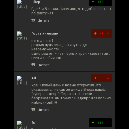
+
-
lilizp
+32
Где 5 и 6 серия. Написано, что добавлено, но
по факту нет
Цитата
+
-
Гость киноман
-7
н н н д я я я !
редкая нудятина , затянутая до
невозможности.
одно радует - нет чёрных тран - свеститов ,
геев и лесбиянок
Цитата
+
-
Ad
-6
Ура!!!Новый день и новые открытия.Это
оказывается не самое днище.Вчера нашёл
"супер шедевр"-Пираты галактики
барракуда!!!Там точно " шедевр" для полных
имбицилов!!!)))
Цитата
+
-
fu
+14