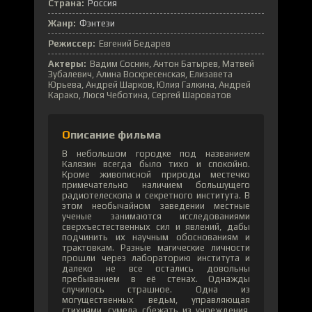
Страна:
Россия
Жанр:
Фэнтези
Режиссер:
Евгений Бедарев
Актеры:
Вадим Соснин, Антон Батырев, Матвей
Зубалевич, Алина Воскресенская, Елизавета
Юрьева, Андрей Шарков, Юлия Галкина, Андрей
Карако, Люся Чеботина, Сергей Шароватов
Описание фильма
В небольшом городке под названием
Калязин всегда было тихо и спокойно.
Кроме живописной природы местечко
примечательно наличием большущего
радиотелескопа и секретного института. В
этом необычайном заведении местные
ученые занимаются исследованиями
сверхъестественных сил и явлений, дабы
подчинить их научным обоснованиям и
трактовкам. Разные магические личности
прошли через лабораторию института и
далеко не все остались довольны
пребыванием в её стенах. Однажды
случилось страшное. Одна из
могущественных ведьм, управляющая
стихиями, сумела сбежать из учреждения.