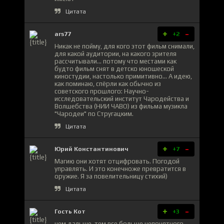
Цитата
+
-
ars77
+2
Никак не пойму, для кого этот фильм снимали,
для какой аудитории, на какого зрителя
рассчитывали... потому что местами как
будто фильм снят в детско юношеской
киностудии, настолько примитивно... А идею,
как поминаю, спёрли как обычно из
советского прошлого: Научно-
исследовательский институт Чародейства и
Волшебства (НИИ ЧАВО) из фильма музикла
"Чародеи" по Стругацким.
Цитата
+
-
Юрий Константинович
+7
Магию они хотят отцифровать. Погодой
управлять. И это конечноже превратится в
оружие. Я за повелительницу стихий)
Цитата
+
-
Гость Кот
+3
чем дальше, тем все больше непонятного.