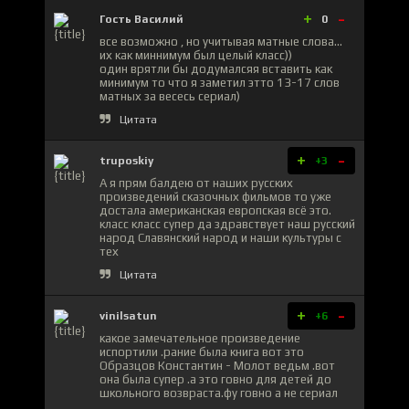
+
-
Гость Василий
0
все возможно , но учитывая матные слова...
их как миннимум был целый класс))
один врятли бы додумалсяя вставить как
минимум то что я заметил этто 13-17 слов
матных за весесь сериал)
Цитата
+
-
truposkiy
+3
А я прям балдею от наших русских
произведений сказочных фильмов то уже
достала американская европская всё это.
класс класс супер да здравствует наш русский
народ Славянский народ и наши культуры с
тех
Цитата
+
-
vinilsatun
+6
какое замечательное произведение
испортили .рание была книга вот это
Образцов Константин - Молот ведьм .вот
она была супер .а это говно для детей до
школьного возвраста.фу говно а не сериал