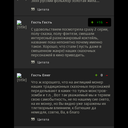
Эххх русский фольклор золотая жила....
Цитата
+
-
Гость Гость
+16
С удовольствием посмотрела сразу 2 серии,
полу-сказка, полу-фэнтези, смешали
интересный разножанровый коктейль,
название пока непонятно почему именно
такое. Хорошо, что стали ( пусть даже в
смешенном жанре) наших сказочных
персонажей в кино приводить.
Цитата
+
-
Гость Олег
0
Что ж хорошего, что на англицкий монер
наших традиционных сказочных персонажей
переделывают в каких-то тупых монстров-
зомби и т.п. , Вот так уважаемый мы и теряем
свою самобытность, не по нашему сие снято,
на их монер, но Вы видно уже заражены их
тлетворным влиянием, к батюшке да
немедля, совтю, Ва, в благо
Цитата