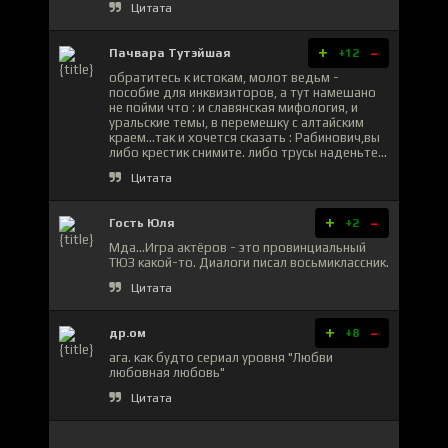
Цитата
+
-
Пачвара Тутэйшая
+12
обратитесь к истокам, молот ведьм -
пособие для инквизиторов, а тут намешано
не пойми что : и славянская мифология, и
уральские темы, в перемешку с алтайским
краем...так и хочется сказать : Рабинович,вы
либо крестик снимите. либо трусы наденьте...
Цитата
+
-
Гость Юля
+2
Мда...Игра актёров - это провинциальный
ТЮЗ какой-то. Диалоги писал восьмиклассник.
Цитата
+
-
др.ом
+8
ага. как будто сериал уровня "Любви
любовная любовь"
Цитата