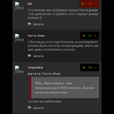
+
-
AD
-10
Это полная жесть))Думал сериал Наследники
-это дно,но нет я ошибся ,этот сериал днище
полное ))
Цитата
+
-
Гость Олег
+2
Э батенька, есть ещё Казачок...в наследниках
начало было хотя бы интригующим, опять же
две дивы согласились сняться..
Цитата
+
-
truposkiy
+8
Цитата: Гость Юля
Мда...Игра актёров - это
провинциальный ТЮЗ какой-то. Диалоги
писал восьмиклассник.
это все на любителях
Цитата