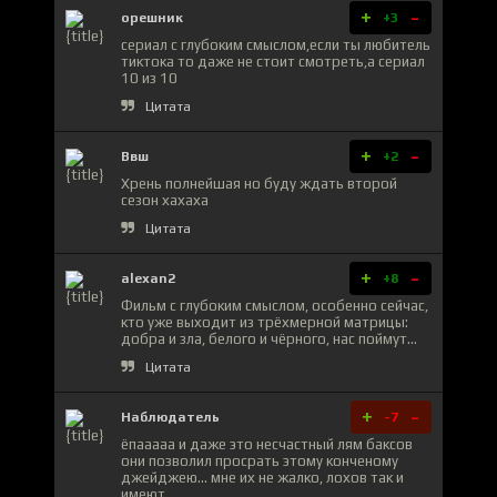
+
-
орешник
+3
сериал с глубоким смыслом,если ты любитель
тиктока то даже не стоит смотреть,а сериал
10 из 10
Цитата
+
-
Ввш
+2
Хрень полнейшая но буду ждать второй
сезон хахаха
Цитата
+
-
alexan2
+8
Фильм с глубоким смыслом, особенно сейчас,
кто уже выходит из трёхмерной матрицы:
добра и зла, белого и чёрного, нас поймут...
Цитата
+
-
Наблюдатель
-7
ёпааааа и даже это несчастный лям баксов
они позволил просрать этому конченому
джейджею... мне их не жалко, лохов так и
имеют