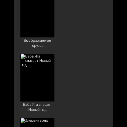
Воображаемые
друзья
Баба Яга спасает
Новый год