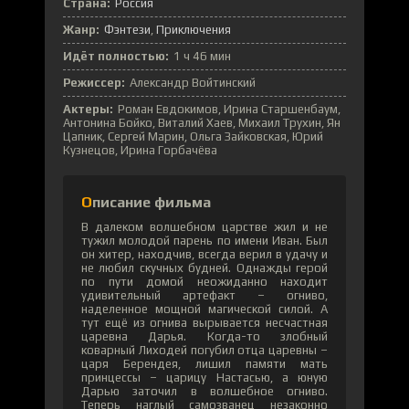
Страна:
Россия
Жанр:
Фэнтези
Приключения
Идёт полностью:
1 ч 46 мин
Режиссер:
Александр Войтинский
Актеры:
Роман Евдокимов, Ирина Старшенбаум,
Антонина Бойко, Виталий Хаев, Михаил Трухин, Ян
Цапник, Сергей Марин, Ольга Зайковская, Юрий
Кузнецов, Ирина Горбачёва
Описание фильма
В далеком волшебном царстве жил и не
тужил молодой парень по имени Иван. Был
он хитер, находчив, всегда верил в удачу и
не любил скучных будней. Однажды герой
по пути домой неожиданно находит
удивительный артефакт – огниво,
наделенное мощной магической силой. А
тут ещё из огнива вырывается несчастная
царевна Дарья. Когда-то злобный
коварный Лиходей погубил отца царевны –
царя Берендея, лишил памяти мать
принцессы – царицу Настасью, а юную
Дарью заточил в волшебное огниво.
Теперь наглый самозванец незаконно