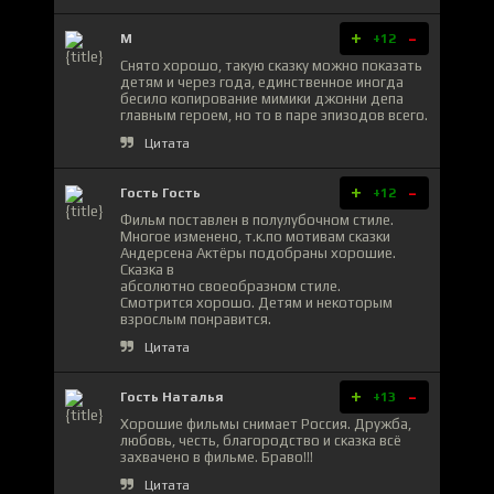
+
-
М
+12
Снято хорошо, такую сказку можно показать
детям и через года, единственное иногда
бесило копирование мимики джонни депа
главным героем, но то в паре эпизодов всего.
Цитата
+
-
Гость Гость
+12
Фильм поставлен в полулубочном стиле.
Многое изменено, т.к.по мотивам сказки
Андерсена Актёры подобраны хорошие.
Сказка в
абсолютно своеобразном стиле.
Смотрится хорошо. Детям и некоторым
взрослым понравится.
Цитата
+
-
Гость Наталья
+13
Хорошие фильмы снимает Россия. Дружба,
любовь, честь, благородство и сказка всё
захвачено в фильме. Браво!!!
Цитата