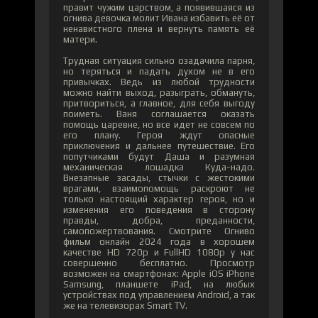
правит чужим царством, а появившаяся из
огнива девочка молит Ивана избавить её от
ненавистного плена и вернуть память её
матери.
Трудная ситуация сильно озадачила парня,
но теряться и падать духом не в его
привычках. Ведь из любой трудности
можно найти выход, разыграть, обмануть,
притвориться, а главное, для себя выгоду
поиметь. Ваня соглашается оказать
помощь царевне, но все идет не совсем по
его плану. Героя ждут опасные
приключения и дальнее путешествие. Его
попутчиками будут Даша и разумная
механическая лошадка Куда-надо.
Внезапные засады, стычки с жестокими
врагами, взаимопомощь раскроют не
только настоящий характер героя, но и
изменения его поведения в сторону
правды, добра, преданности,
самопожертвования. Смотрите Огниво
фильм онлайн 2024 года в хорошем
качестве HD 720p и FullHD 1080p у нас
совершенно бесплатно. Просмотр
возможен на смартфонах: Apple iOS iPhone
Samsung, планшете iPad, на любых
устройствах под управлением Android, а так
же на телевизорах Smart TV.