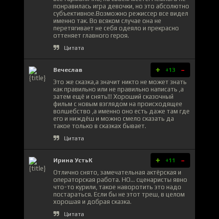
понравилась игра девочки, но это абсолютно
субъективное.Возможно режиссер все видел
именно так. Во всяком случае она не
перетягивает не себя одеяло и прекрасно
оттеняет главного героя.
Цитата
+
-
Вечеслав
+13
Это же сказка,а значит никто не может знать
как правильно или не правильно написать ,а
затем ещё и снять!!! Хороший сказочный
фильм с новым взглядом на происходящее
волшебство ,а именно оно есть даже там где
его и ниждёш и можно смело сказать да
такое только в сказках бывает.
Цитата
+
-
Ирина УстьК
+11
Отлично снято, замечательная актёрская и
операторская работа. НО... сценаристы явно
что-то курили, такое наворотить это надо
постараться. Если бы не этот треш, в целом
хорошая и добрая сказка.
Цитата