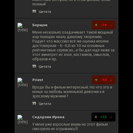
полный
Цитата
+
-
Борщов
-14
Меня несколько озадачивает такой мощный
хор поющих хвалу данному творению.
Радует что массово всё же оценка вполне
достоверная - 6 -6,6 из 10 на основных
рейтинговых сервисах...я бы дал ещё ниже за
этот винегрет из эпох, костюмов, смыслов,
образов и пр.
Цитата
+
-
Priest
-10
Вроде бы и фильм интересный. Но что это в
конце за любовь маленькой девочки к в
зрослому мужчине?
Цитата
+
-
Сидорова Ирина.
+14
У меня уже взрослые внуки но этот фильм
смотрела не отрываясь!!!