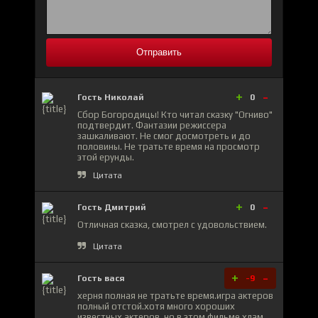
Отправить
+
-
Гость Николай
0
Сбор Богородицы! Кто читал сказку "Огниво"
подтвердит. Фантазии режиссера
зашкаливают. Не смог досмотреть и до
половины. Не тратьте время на просмотр
этой ерунды.
Цитата
+
-
Гость Дмитрий
0
Отличная сказка, смотрел с удовольствием.
Цитата
+
-
Гость вася
-9
херня полная не тратьте время.игра актеров
полный отстой.хотя много хороших
известных актеров, но в этом фильме хлам