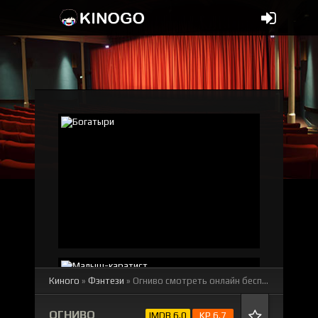
Киного
»
Фэнтези
» Огниво
смотреть онлайн бесплатно
ОГНИВО
IMDB 6.0
KP 6.7