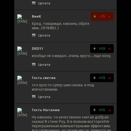
Цитата
+
-
ВикК
-15
Бред, товарищи, наконец обрёл
имя...ОГНИВО. )
Цитата
+
-
DED11
+13
вообще не ожидал...очень круто... еще хочу.
Цитата
+
-
Гость светик
+13
это просто супер шик сказка. я под
впечатлением.
Цитата
+
-
Гость Наталия
+15
Ну наконец-то качественно снятая добрая
сказка! В стиле Роу. Я в полном восторге!Не
перегруженная компьютерными эффектами,
все гармонично, на своем месте. Немного не