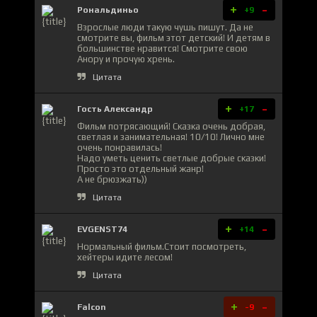
+
-
Рональдиньо
+9
Взрослые люди такую чушь пишут. Да не
смотрите вы, фильм этот детский! И детям в
большинстве нравится! Смотрите свою
Анору и прочую хрень.
Цитата
+
-
Гость Александр
+17
Фильм потрясающий! Сказка очень добрая,
светлая и занимательная! 10/10! Лично мне
очень понравилась!
Надо уметь ценить светлые добрые сказки!
Просто это отдельный жанр!
А не брюзжать))
Цитата
+
-
EVGENST74
+14
Нормальный фильм.Стоит посмотреть,
хейтеры идите лесом!
Цитата
+
-
Falcon
-9