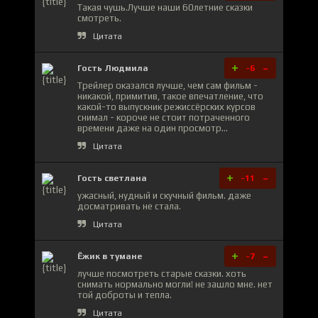
Такая чушь.Лучше наши 60летние сказки
смотреть.
Цитата
+
-
Гость Людмила
-6
Трейлер оказался лучше, чем сам фильм -
никакой, примитив, такое впечатление, что
какой-то выпускник режиссёрских курсов
снимал - короче не стоит потраченного
времени даже на один просмотр...
Цитата
+
-
Гость светлана
-11
ужасный, нудный и скучный фильм. даже
досматривать не стала.
Цитата
+
-
Ёжик в тумане
-7
лучше посмотреть старые сказки. хоть
снимать нормально могли! не зашло мне. нет
той доброты и тепла.
Цитата