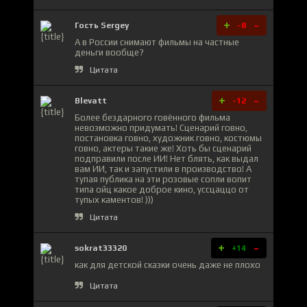
+
-
Гость Sergey
-8
А в России снимают фильмы на частные
деньги вообще?
Цитата
+
-
Blevatt
-12
Более бездарного говённого фильма
невозможно придумать! Сценарий говно,
постановка говно, художник говно, костюмы
говно, актеры такие же! Хоть бы сценарий
подправили после ИИ! Нет блять, как выдал
вам ИИ, так и запустили в производство! А
тупая публика на эти розовые сопли вопит
типа ойц какое доброе кино, уссцаццо от
тупых каментов! )))
Цитата
+
-
sokrat33320
+14
как для детской сказки очень даже не плохо
Цитата