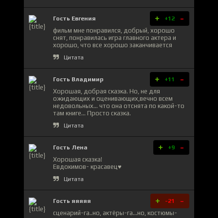
+
-
Гость Евгения
+12
фильм мне понравился, добрый, хорошо
снят, понравилась игра главного актера и
хорошо, что все хорошо заканчивается
Цитата
+
-
Гость Владимир
+11
Хорошая, добрая сказка. Но, не для
ожидающих и оценивающих,вечно всем
недовольных... что она отснята по какой-то
там книге... Просто сказка.
Цитата
+
-
Гость Лена
+9
Хорошая сказка!
Евдокимов- красавец♥️
Цитата
+
-
Гость яяяяя
-21
сценарий-га..но, актёры-га...но, костюмы-