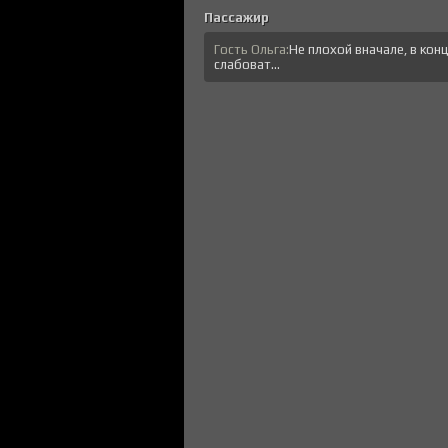
Пассажир
Гость Ольга:
Не плохой вначале, в кон
слабоват...