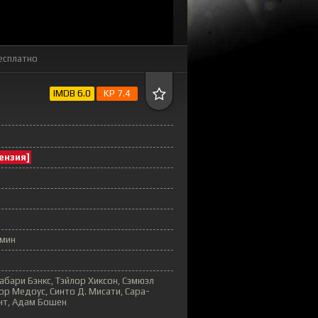
есплатно
IMDB 6.0
KP 7.4
ензия]
 мин
абари Бэнкс, Тэйлор Хиксон, Сэмюэл
ор Медоус, Синто Д. Мисати, Сара-
нт, Адам Бошен