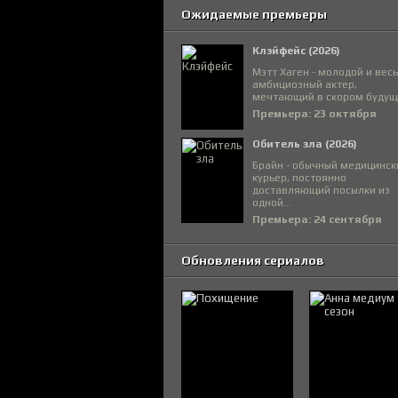
Ожидаемые премьеры
Клэйфейс (2026)
Мэтт Хаген - молодой и вес
амбициозный актер,
мечтающий в скором будуще
Премьера: 23 октября
Обитель зла (2026)
Брайн - обычный медицинск
курьер, постоянно
доставляющий посылки из
одной...
Премьера: 24 сентября
Обновления сериалов