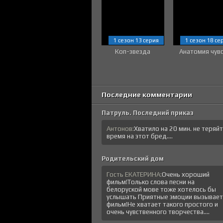
1 сезон 13 серия
1 сезон 18 се
Коп-звезда
Анатомия чув
Последние комментарии
Патруль. Последний приказ
Антонов:
Хватило на 20 мин. не теряй
время на этот бред....
Родительский дом
Гость ЕКАТЕРИНА:
Очень хороший
фильм!Только слова песни на
белоруской мове тоже хотелось бы
услышать Приятные эмоции вызывает
фильм!Не хватает такого простого и
очень чувственного творчества....