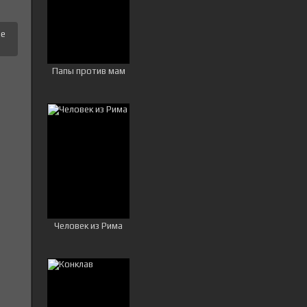
це
Папы против мам
Человек из Рима