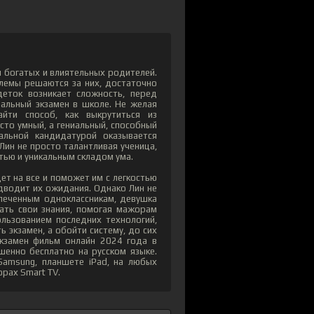
и богатых и влиятельных родителей.
блемы решаются за них, достаточно
еток возникает сложность, перед
альный экзамен в школе. Не желая
йти способ, как выкрутиться из
сто умный, а гениальный, способный
альной кандидатурой оказывается
Лин не просто талантливая ученица,
ью и уникальным складом ума.
ет на все и поможет им с легкостью
одводит их ожидания. Однако Лин не
спеченным одноклассникам, девушка
ать свои знания, помогая мажорам
ользованием последних технологий,
 экзамен, а обойти систему, до сих
кзамен фильм онлайн 2024 года в
шенно бесплатно на русском языке.
Samsung, планшете iPad, на любых
орах Smart TV.