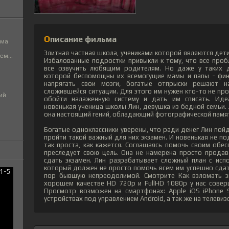
Описание фильма
ьма
Элитная частная школа, учениками которой являются дет
м...
Избалованные подростки привыкли к тому, что все про
все озвучить любящим родителям. Но даже у таких д
которой беспомощны их всемогущие мамы и папы - фин
напрягать свои мозги, богатые отпрыски решают на
сложившейся ситуации. Для этого им нужен кто-то не про
ий
обойти налаженную систему и дать им списать. Иде
новенькая ученица школы Лин, девушка из бедной семьи. 
она настоящий гений, обладающий фотографической памят
Богатые одноклассники уверены, что ради денег Лин пойд
пройти такой важный для них экзамен. И новенькая не п
так проста, как кажется. Соглашаясь помочь своим обе
преследует свою цель. Она не намерена просто продав
сдать экзамен. Лин разрабатывает сложный план с исп
который должен не просто помочь всем им успешно сдать
пор бывшую непреодолимой. Смотрите Как взломать э
хорошем качестве HD 720p и FullHD 1080p у нас совер
Просмотр возможен на смартфонах: Apple iOS iPhone 
устройствах под управлением Android, а так же на телевиз