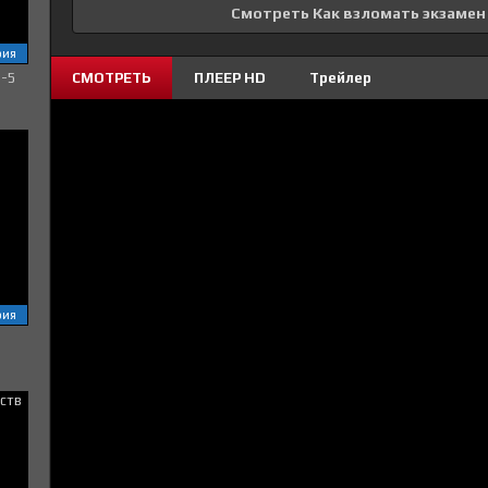
Смотреть Как взломать экзамен 
рия
СМОТРЕТЬ
ПЛЕЕР HD
Трейлер
1-5
рия