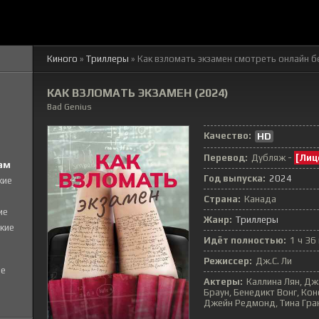
Киного
»
Триллеры
» Как взломать экзамен
смотреть онлайн б
КАК ВЗЛОМАТЬ ЭКЗАМЕН (2024)
Bad Genius
Качество:
HD
Перевод:
Дубляж -
[Лиц
ам
Год выпуска:
2024
кие
Страна:
Канада
ие
Жанр:
Триллеры
кие
Идёт полностью:
1 ч 36
Режиссер:
Дж.С. Ли
е
Актеры:
Каллина Лян, Дж
Браун, Бенедикт Вонг, Кон
Джейн Редмонд, Тина Гра