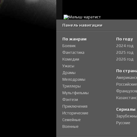
Панель навигации
По жанрам
По году
Боевик
2024 год
Фантастика
2025 год
Комедии
2026 год
Ужасы
По стран
Драмы
Американс
Мелодрамы
Российские
Триллеры
Французск
Мультфильмы
Казахстанс
Фэнтези
Приключения
Сериалы
Исторические
Зарубежны
Семейные
Русские
Военные