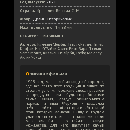
Год выпуска:
2024
Страна:
Ирландия, Бельгия, США
Жанр:
Драмы
Исторические
Идёт полностью:
1 ч 38 мин
Режиссер:
Тим Милантс
Актеры:
Киллиан Мерфи, Патрик Райан, Питер
Клэффи, Иэн О'Райли, Хэлен Биэн, Зара Дэвлин,
Sarah Morris, Киллиан О'Гэйрби, Tadhg Moloney,
Айлин Уолш
Описание фильма
1985 год, маленький ирландский городок,
где все свято чтут традиции и живут по
строгим устоям. Горожане здесь привыкли
к порядку во всем - будь то работа или
семья. Живет, следуя общепринятым
нормам и Билл Ферлонг - владелец
небольшой угольной конторы и заботливый
отец пятерых дочерей. Биллу с трудом
удается сводить концы с концами, ведя
маленький бизнес. А сейчас, накануне
Рождества, для него наступает самый
трудный период, заказов становится все