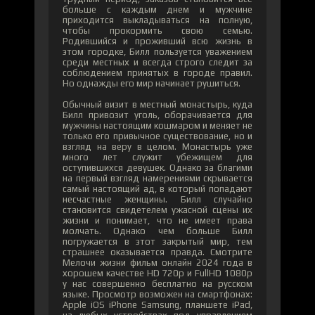
больше с каждым днем и мужчине
приходится выкладываться на полную,
чтобы прокормить свою семью.
Родившийся и проживший всю жизнь в
этом городке, Билл пользуется уважением
среди местных и всегда строго следит за
соблюдением принятых в городе правил.
Но однажды его мир начинает рушиться.
Обычный визит в местный монастырь, куда
Билл привозит уголь, оборачивается для
мужчины настоящим кошмаром и меняет не
только его привычное существование, но и
взгляд на веру в целом. Монастырь уже
много лет служит убежищем для
оступившихся девушек. Однако за благими
на первый взгляд намерениями скрывается
самый настоящий ад, в который попадают
несчастные женщины. Билл случайно
становится свидетелем ужасной сцены их
жизни и понимает, что не имеет права
молчать. Однако чем больше Билл
погружается в этот закрытый мир, тем
страшнее оказывается правда. Смотрите
Мелочи жизни фильм онлайн 2024 года в
хорошем качестве HD 720p и FullHD 1080p
у нас совершенно бесплатно на русском
языке. Просмотр возможен на смартфонах:
Apple iOS iPhone Samsung, планшете iPad,