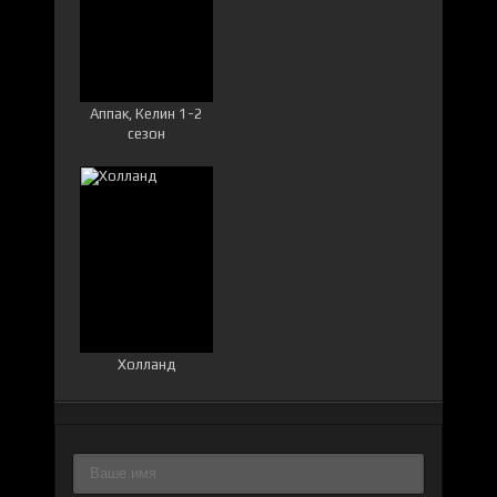
Аппак, Келин 1-2
сезон
Холланд