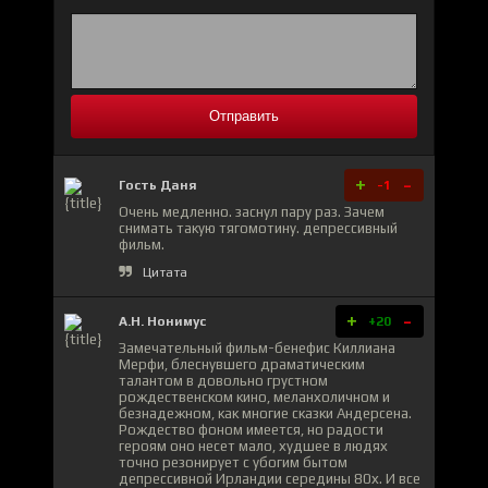
Отправить
+
-
Гость Даня
-1
Очень медленно. заснул пару раз. Зачем
снимать такую тягомотину. депрессивный
фильм.
Цитата
+
-
А.Н. Нонимус
+20
Замечательный фильм-бенефис Киллиана
Мерфи, блеснувшего драматическим
талантом в довольно грустном
рождественском кино, меланхоличном и
безнадежном, как многие сказки Андерсена.
Рождество фоном имеется, но радости
героям оно несет мало, худшее в людях
точно резонирует с убогим бытом
депрессивной Ирландии середины 80х. И все