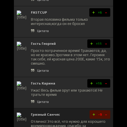
+
-
FASTCUP
+6
Вторая половина фильма только
интересная,когда он ее бросил
Цитата
+
-
Гость Георгий
+11
Просто потраченное время! Трахаются, да,
но не красиво.Эротики в этом нет. Героиня
так себе, ей красная цена 200Е, какие 15к, это
смешно.
Цитата
+
-
Гость Карина
+16
Ужас! Весь фильм орут или трахаются! Не
тратьте время
Цитата
+
-
Грязный Санчес
-9
Отлично! Это всё, что нужно для хорошего
времяпровождения, спасибо за