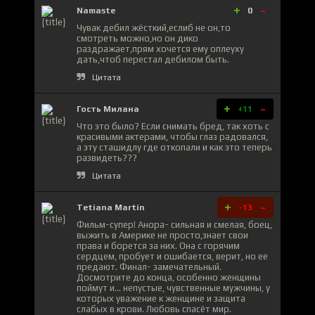
+
-
Namaste
0
Чувак дебил жёсткий,еслиб не он,то
смотреть можно,но он дико
раздражает,прям хочется ему оплеуху
дать,чтоб перестал дебилом быть.
Цитата
+
-
Гость Милана
+11
Что это было? Если снимать бред, так хоть с
красивыми актерами, чтобы глаз радовался,
а эту сташидлу где откопали и как это теперь
развидеть???
Цитата
+
-
Tetiana Martin
-13
Фильм-супер! Анора- сильная и смелая, боец,
выжить в Америке не просто,знает свои
права и борется за них. Она с горячим
сердцем, пробует и ошибается, верит, но ее
предают. Финал- замечательный.
Досмотрите до конца, особенно женщины
поймут и... непустые, чувственные мужчины, у
которых уважение к женщине и защита
слабых в крови. Любовь спасёт мир.