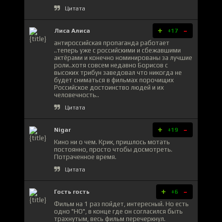
Цитата
+
-
Лиса Алиса
+17
антироссийская пропаганда работает
..теперь уже с российскими и сбежавшими
актёрами и конечно номинированы за лучшие
роли..хотя совсем недавно Борисов с
высоких трибун заведовал что никогда не
будет сниматься в фильмах порочищих
Российское достоинство людей и их
человечность..
Цитата
+
-
Nigar
+19
Кино ни о чем. Крик, пришлось мотать
постоянно, просто чтобы досмотреть.
Потраченное время.
Цитата
+
-
Гость гость
+6
Фильм на 1 раз пойдет, интересный. Но есть
одно "НО", в конце где он согласился быть
трахнутым, весь фильм перечеркнул.