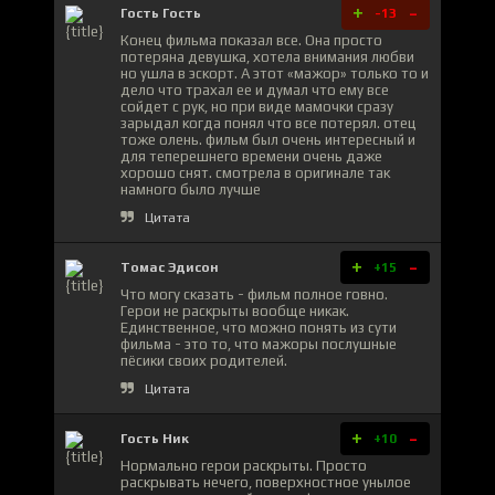
+
-
Гость Гость
-13
Конец фильма показал все. Она просто
потеряна девушка, хотела внимания любви
но ушла в эскорт. А этот «мажор» только то и
дело что трахал ее и думал что ему все
сойдет с рук, но при виде мамочки сразу
зарыдал когда понял что все потерял. отец
тоже олень. фильм был очень интересный и
для теперешнего времени очень даже
хорошо снят. смотрела в оригинале так
намного было лучше
Цитата
+
-
Томас Эдисон
+15
Что могу сказать - фильм полное говно.
Герои не раскрыты вообще никак.
Единственное, что можно понять из сути
фильма - это то, что мажоры послушные
пёсики своих родителей.
Цитата
+
-
Гость Ник
+10
Нормально герои раскрыты. Просто
раскрывать нечего, поверхностное унылое