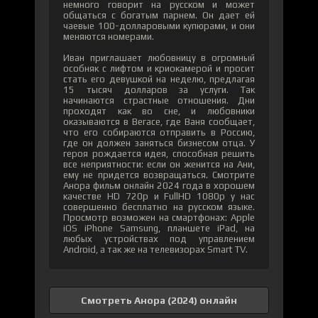
немного говорит на русском и может
общаться с богатым парнем. Он дает ей
чаевые 100-долларовыми купюрами, и они
меняются номерами.
Иван приглашает любовницу в огромный
особняк с лифтом и криокамерой и просит
стать его девушкой на неделю, предлагая
15 тысяч долларов за услуги. Так
начинаются страстные отношения. Дни
проходят как во сне, и любовники
оказываются в Вегасе, где Ваня сообщает,
что его собираются отправить в Россию,
где он должен заняться бизнесом отца. У
героя рождается идея, способная решить
все неприятности: если он женится на Ани,
ему не придется возвращаться. Смотрите
Анора фильм онлайн 2024 года в хорошем
качестве HD 720p и FullHD 1080p у нас
совершенно бесплатно на русском языке.
Просмотр возможен на смартфонах: Apple
iOS iPhone Samsung, планшете iPad, на
любых устройствах под управлением
Android, а так же на телевизорах Smart TV.
Смотреть Анора (2024) онлайн