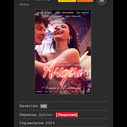
Anora
Качество:
HD
Перевод:
Дубляж -
[Лицензия]
Год выпуска:
2024