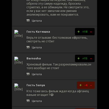
обрела эту самую надежду, бросила
стриптиз, а ее обманули. Не смотрите это,
если у вас нет эмпатии или умения
анализировать, вам не понравится.
Цитата
+
-
Гость Катюшка
+18
Верьте отзывам: бестолковая х@ротень,
смотреть не стОит
Цитата
+
-
Barnosha
+15
Хреновый фильм. Так разрекламировали,он
того вообще не стоит
Цитата
+
-
Гость Sanya
-4
Кто тоже весь фильм ждал когда афганец
ваньке втащит?😂
Цитата