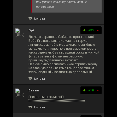
или умения анализировать, вам не
понравится.
Цитата
+
-
Opi
+23
До чего страшная баба,это просто пздц!
Баба Яга,носатая,похожая на старую
лягушку,весь лоб в морщинах,носогубные
складки, ноги короткие при высоком росте
как сардельки.К ее страшной роже и жуткой
фигуре за весь фильм невозможно
привыкнуть,сплошной антисекс
Нельзя было посимпатичнее стриптизершу
на главную роль взять? тем более фильм
тупой,скучный и полностью провальный
Цитата
+
-
Ватан
+18
Полностью согласенЁ!
))))))))))))))))))))))))))))))))))))))))))))))))))))))
Цитата