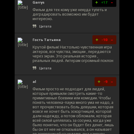
+
-
Garrys
+17
Фильм для тех кому уже некуда тупеть и
деградировать возможно им будет
интересно.
Цитата
+
-
Гость Татьяна
-10
Крутой фильм! Настолько чувственная игра
актеров, все чувства, эмоции , передаются
через экран. Это реальная история ,
реальных людей. Актерам огромный поклон
Цитата
+
-
al
-9
Фильм просто не подходит для людей,
которые привыкли смотреть какие-то
примитивные боевики или комедии. Чтобы
понять человека-паука много ума не надо, а
вот прочувствовать боль девушки, которая
вовсе не хочет быть эскортницей, которой
дали надежду, а потом обломали, которая
всей силой цеплялась за сосунка, когда уже
было понятно, что он будет без денег, лишь
бы он от нее не отказывался, а он называет
ее эскортницей на неделю, она наконец