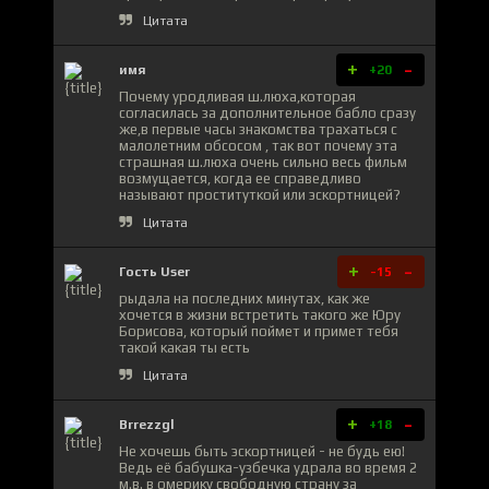
Цитата
+
-
имя
+20
Почему уродливая ш.люха,которая
согласилась за дополнительное бабло сразу
же,в первые часы знакомства трахаться с
малолетним обсосом , так вот почему эта
страшная ш.люха очень сильно весь фильм
возмущается, когда ее справедливо
называют проституткой или эскортницей?
Цитата
+
-
Гость User
-15
рыдала на последних минутах, как же
хочется в жизни встретить такого же Юру
Борисова, который поймет и примет тебя
такой какая ты есть
Цитата
+
-
Brrezzgl
+18
Не хочешь быть эскортницей - не будь ею!
Ведь её бабушка-узбечка удрала во время 2
м.в. в омерику свободную страну за