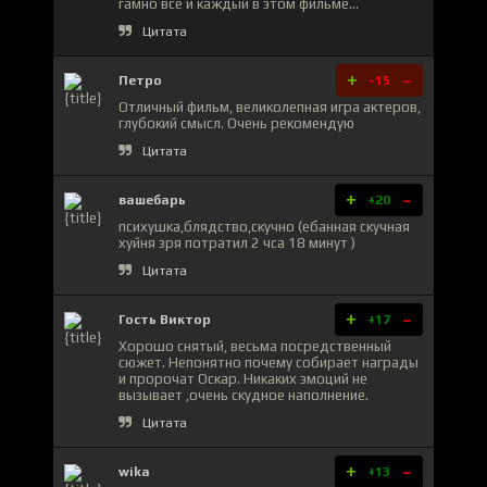
гамно все и каждый в этом фильме…
Цитата
+
-
Петро
-15
Отличный фильм, великолепная игра актеров,
глубокий смысл. Очень рекомендую
Цитата
+
-
вашебарь
+20
психушка,блядство,скучно (ебанная скучная
хуйня зря потратил 2 чса 18 минут )
Цитата
+
-
Гость Виктор
+17
Хорошо снятый, весьма посредственный
сюжет. Непонятно почему собирает награды
и пророчат Оскар. Никаких эмоций не
вызывает ,очень скудное наполнение.
Цитата
+
-
wika
+13