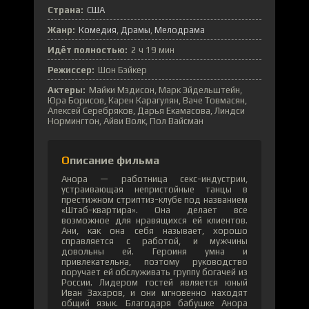
Страна:
США
Жанр:
Комедия
Драмы
Мелодрама
Идёт полностью:
2 ч 19 мин
Режиссер:
Шон Бэйкер
Актеры:
Майки Мэдисон, Марк Эйдельштейн,
Юра Борисов, Карен Карагулян, Ваче Товмасян,
Алексей Серебряков, Дарья Екамасова, Линдси
Нормингтон, Айви Волк, Пол Вайсман
Описание фильма
Анора — работница секс-индустрии,
устраивающая непристойные танцы в
престижном стриптиз-клубе под названием
«Штаб-квартира». Она делает все
возможное для нравящихся ей клиентов.
Ани, как она себя называет, хорошо
справляется с работой, и мужчины
довольны ей. Героиня умна и
привлекательна, поэтому руководство
поручает ей обслуживать группу богачей из
России. Лидером гостей является юный
Иван Захаров, и они мгновенно находят
общий язык. Благодаря бабушке Анора