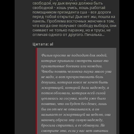
свободой, ну дык внучка должна быть
свободной - хошь учись, хошь работай
помощником президента сша - все дороги
перед тобой открыты! Дык нет жы, пошла на
панель. Проблема восточных женсчин в том,
что когда оне получают свободу выбора, они
снимают не только паранжу, но и трусы, не
отличая одного от другого. Пичалька...
Цитата: al
Фильм просто не подходит для людей,
которые привыкли смотреть какие-то
примитивные боевики или комедии.
Чтобы понять человека-паука много ума
не надо, а вот прочувствовать боль
девушки, которая вовсе не хочет быть
эскортницей, которой дали надежду, а
потом обломали, которая всей силой
цеплялась за сосунка, когда уже было
понятно, что он будет без денег, лишь
бы он от нее не отказывался, а он
называет ее эскортницей на неделю, она
наконец обрела эту самую надежду,
бросила стриптиз, а ее обманули. Не
смотрите это, если у вас нет эмпатии