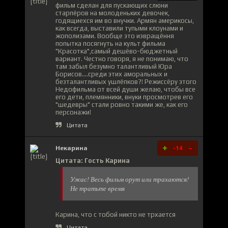
фильм сделан для пускающих слюни
старпёров на молоденьких девочек,
годящиехся им во внучки. Армян америкосы,
как всегда, выставили тупыми клоунами и
жополизами. Вообще это извращёння
попытка посягнуть на культ фильма
"Красотка",самый дешёво-бюджетный
вариант. Честно говоря, я не понимаю, что
там забыл безумно талантливый Юра
Борисов....среди этих аморальных и
безталантливых ушлёпков?! Режиссёру этого
Недофильма от всей души желаю, чтобы все
его дети, племянники, внуки просмотрев его
"шедевры" стали ровно такими же, как его
персонажи!
Цитата
+
-
Некарина
-14
Цитата: Гость Карина
Ужас! Весь фильм орут или трахаются!
Не тратьте время
Карина, что с тобой никто не трхается
Цитата