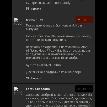
смотрев изливают свою злобу
Цитата
+
-
шансончик
-2
Посмотрел фильму. Скучноватый. Но я
вымучал.
Но не в том суть. Фильмов никакущих полно,
просто плюс один появился.
Всех хочу поздравить с наступившим 2025-
м! Пусть Новый Год у Вас будет счастливым,
продуктивным и зажигательным! Рок-н-
рольным! Всем счастья! Всем добра!
Будьте счастливы, люди!
Две тысячи двадцать пятый на дворе!
Цитата
+
-
Гость Светлана
+4
Хороший, добрый, классный! Но... назвали бы
уже по другому... Всё таки "ёлки", для многих,
- это не только о добрых делах и о помощи
друг другу, это о добрых делах и о помощи