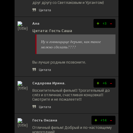
друг другу со Светлаковым и Ургантом)
Цитата
+
-
Ала
+3
Цитата: Гость Саша
Ну и говнищщще дерьмо, как такое
можно сделать????
Вы лучше родным позвоните.
Цитата
+
-
Сидорова Ирина.
+6
Восхитительный фильм!!! Трогательный до
слёз и отличная, счастливая концовка!!!
Смотрите и не пожалеете!!!
Цитата
+
-
Гость Оксана
+14
Отличный фильм! Добрый и по-настоящему
новогодний!