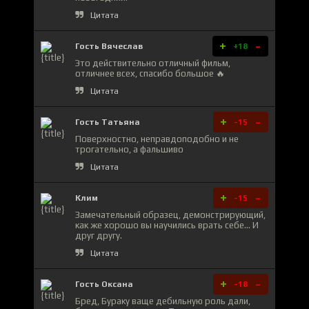
Цитата
+
-
Гость Вячеслав
+18
Это действительно отличный фильм,
отличнее всех, спасибо большое 🔥
Цитата
+
-
Гость Татьяна
-15
Поверхностно, неправдоподобно и не
трогательно, а фальшиво
Цитата
+
-
Клим
-15
Замечательный образец, демонстрирующий,
как же хорошо вы научились врать себе... И
друг другу.
Цитата
+
-
Гость Оксана
-18
Бред, Бураку ваще дебильную роль дали,