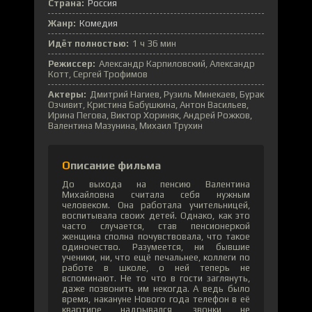
Страна:
Россия
Жанр:
Комедия
Идёт полностью:
1 ч 36 мин
Режиссер:
Александр Карпиловский, Александр
Котт, Сергей Трофимов
Актеры:
Дмитрий Нагиев, Рузиль Минекаев, Бурак
Озчивит, Кристина Бабушкина, Антон Васильев,
Ирина Пегова, Виктор Хориняк, Андрей Рожков,
Валентина Мазунина, Михаил Трухин
Описание фильма
До выхода на пенсию Валентина
Михайловна считала себя нужным
человеком. Она работала учительницей,
воспитывала своих детей. Однако, как это
часто случается, став пенсионеркой
женщина сполна почувствовала, что такое
одиночество. Разумеется, ни бывшие
ученики, ни, что ещё печальнее, коллеги по
работе в школе, о ней теперь не
вспоминают. Не то что в гости заглянуть,
даже позвонить им некогда. А ведь было
время, накануне Нового года телефон в её
квартире надрывался, звонки не