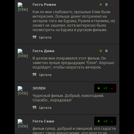
+
-
Гость Роман
0
Как по мне слабовато, прошлые Елки были
интереснее, больше денег потрачено на
актеров того же Бурака, Рузиля и Нагиева, но
сюжет не зацепил, хотя интересно было
посмотреть на Бурака в русском фильме.
Цитата
+
-
Гость Дима
0
В целом мне понравился этот фильм. Он
заметно лучше предыдущих "Елок". Хорошо
подойдет, чтобы скоротать вечерок.
Цитата
+
-
ЭЛЛЕН
+1
Чудесный фильм. Добрый, новогодний.
Спасибо , порадовал!
Цитата
+
-
Гость Саша
+2
фильм супер, добрый и смешной. кто гадости
пишет такое впечатление, что просто не