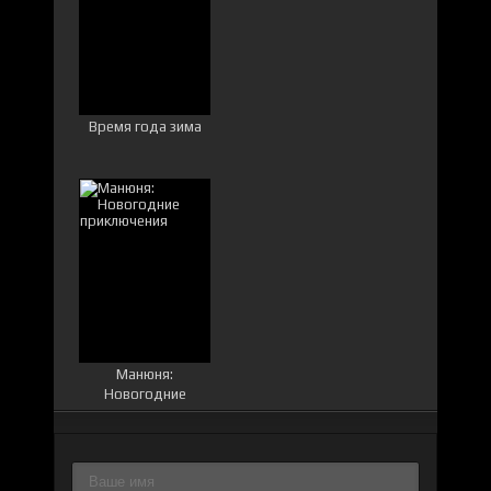
Время года зима
Манюня:
Новогодние
приключения