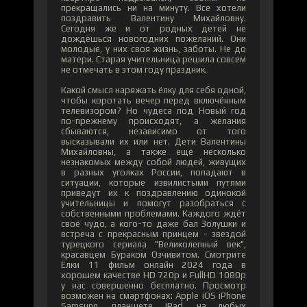
прекращались ни на минуту. Все хотели
поздравить Валентину Михайловну.
Сегодня же и от родных детей не
дождёшься новогодних пожеланий. Они
молодые, у них своя жизнь, заботы. Не до
матери. Старая учительница решила совсем
не отмечать в этом году праздник.
Какой смысл наряжать ёлку для себя одной,
чтобы коротать вечер перед включённым
телевизором? Но чудеса под Новый год
по-прежнему происходят, а желания
сбываются, независимо от того
высказывали их или нет. Дети Валентины
Михайловны, а также ещё несколько
незнакомых между собой людей, живущих
в разных уголках России, попадают в
ситуации, которые извилистыми путями
приведут их к поздравлению одинокой
учительницы и помогут разобраться с
собственными проблемами. Каждого ждёт
своё чудо, а кого-то даже бал Золушки и
встреча с прекрасным принцем - звездой
турецкого сериала "Великолепный век",
красавцем Бураком Озчивитом. Смотрите
Ёлки 11 фильм онлайн 2024 года в
хорошем качестве HD 720p и FullHD 1080p
у нас совершенно бесплатно. Просмотр
возможен на смартфонах: Apple iOS iPhone
Samsung, планшете iPad, на любых