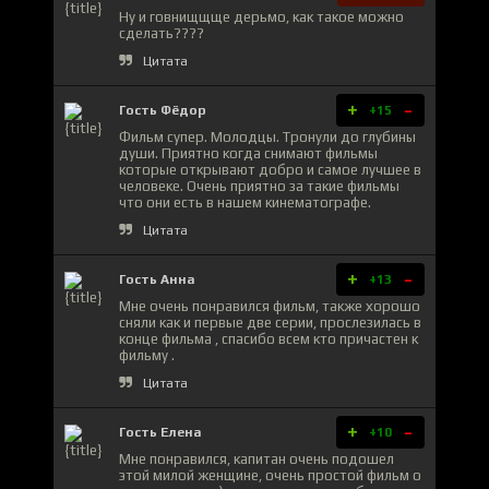
Ну и говнищщще дерьмо, как такое можно
сделать????
Цитата
+
-
Гость Фёдор
+15
Фильм супер. Молодцы. Тронули до глубины
души. Приятно когда снимают фильмы
которые открывают добро и самое лучшее в
человеке. Очень приятно за такие фильмы
что они есть в нашем кинематографе.
Цитата
+
-
Гость Анна
+13
Мне очень понравился фильм, также хорошо
сняли как и первые две серии, прослезилась в
конце фильма , спасибо всем кто причастен к
фильму .
Цитата
+
-
Гость Елена
+10
Мне понравился, капитан очень подошел
этой милой женщине, очень простой фильм о