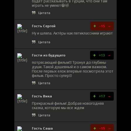
будет рассказывать в Турции, что они там
играть не умеют😁🤣
Цитата
+
-
Гость Сергей
-15
Ну и шляпа. Актёры как пятиклассники играют
Цитата
+
-
Гости из будущего
+13
потрясающий фильм!!! Тронул до глубины
души. Такой душевный и о самом важном.
После первых елок впервые посмотрела этот
фильм. Просто супер!!!
Цитата
+
-
Гость Вика
+17
Прекрасный фильм! Добрая новогодняя
сказка, которую мы все ждем
Цитата
+
-
Гость Саша
-15