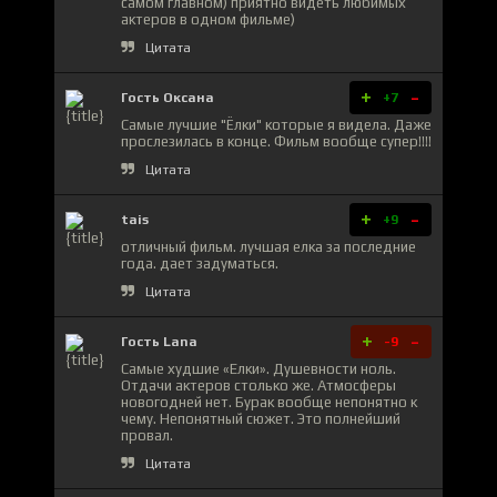
самом главном) приятно видеть любимых
актеров в одном фильме)
Цитата
+
-
Гость Оксана
+7
Самые лучшие "Ёлки" которые я видела. Даже
прослезилась в конце. Фильм вообще супер!!!!
Цитата
+
-
tais
+9
отличный фильм. лучшая елка за последние
года. дает задуматься.
Цитата
+
-
Гость Lana
-9
Самые худшие «Елки». Душевности ноль.
Отдачи актеров столько же. Атмосферы
новогодней нет. Бурак вообще непонятно к
чему. Непонятный сюжет. Это полнейший
провал.
Цитата