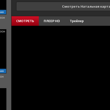
Смотреть Натальная карт
рия
зон
СМОТРЕТЬ
ПЛЕЕР HD
Трейлер
рия
зон