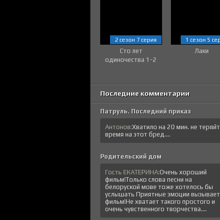
2 сезон 7 серия
1 сезон 5 се
Сто лет
Лаки
одиночества 1-2
сезон
Последние комментарии
Патруль. Последний приказ
Антонов:
Хватило на 20 мин. не теряй
время на этот бред....
Родительский дом
Гость ЕКАТЕРИНА:
Очень хороший
фильм!Только слова песни на
белоруской мове тоже хотелось бы
услышать Приятные эмоции вызывает
фильм!Не хватает такого простого и
очень чувственного творчества....