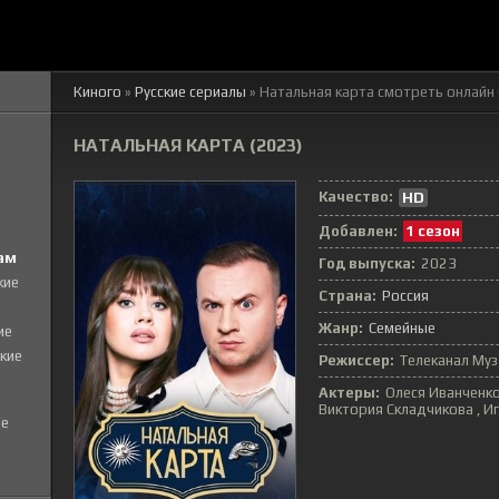
Киного
»
Русские сериалы
» Натальная карта
смотреть онлайн 
НАТАЛЬНАЯ КАРТА (2023)
Качество:
HD
Добавлен:
1 сезон
ам
Год выпуска:
2023
кие
Страна:
Россия
Жанр:
Семейные
ие
кие
Режиссер:
Телеканал Муз
Актеры:
Олеся Иванченко
Виктория Складчикова , 
е