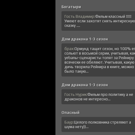
Богатыри
Гость Владимир:
Фильм классный !!!!!!
Умеют если захотят снять интиресную
сказку ....
Дом дракона 1-3 сезон
брах:
Ормунд тащит сезон, но 100% е
сольют в восьмой серии, учитывая, ка
уеbanы-сценаристы топят за Рейниру 
всячески ее обеляют. Учитывая, какую
дичь творила Рейнира в книге, можно
было такую...
Дом дракона 1-3 сезон
Гость Нурик:
Фильм про политику а не
драконов не интересно...
Опасный
Баур:
Целого полковника стреляют а
шума нету))...