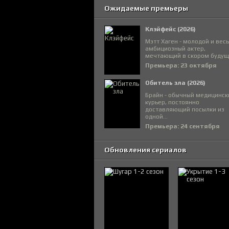
Ожидаемые премьеры
Клэйфейс (2026)
Мэтт Хаген - молодой и вес
амбициозный актер,
мечтающий в скором будуще
Премьера: 23 октября
Обитель зла (2026)
Брайн - обычный медицинск
курьер, постоянно
доставляющий посылки из
одной...
Премьера: 24 сентября
Обновления сериалов