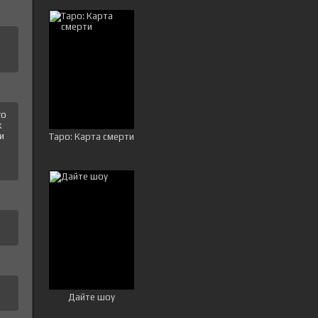
го
к
и
Таро: Карта смерти
Дайте шоу