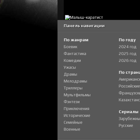
Панель навигации
По жанрам
По году
Боевик
2024 год
Фантастика
2025 год
Комедии
2026 год
Ужасы
По стран
Драмы
Американс
Мелодрамы
Российские
Триллеры
Французск
Мультфильмы
Казахстанс
Фэнтези
Приключения
Сериалы
Исторические
Зарубежны
Семейные
Русские
Военные