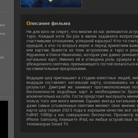
Описание фильма
ьма
Ни для кого ни секрет, что многие из нас увлекаются ас
м...
таро. Каждый хотя бы раз в жизни задавался вопросом,
счастливыми отношения, успешной карьера? Кто-то счи
ерундой, а кто-то всерьез верит и перед принятием ва
или картам. Вывести из тени астрологию и таро и ре
Журавлев и Олеся Иванченко, которая уже давно увлекае
ий
натальных карт. Именно ей и отведена роль оракула в
убежденного скептика, призывающего гостей полагаться ис
на сомнительные предсказания.
Ведущие шоу приглашают в студию известных людей, зве
ведущая составляет натальную карту, основываясь на 
результат. Дмитрий же занимает противоположную поз
бесполезности подобных карт и необходимости брат
исключительно на себя. Гостю предстоит выслушать мнен
пользу того или иного мнения. Однако иногда натальная 
даже самые отъявленные скептики меняют свое мнение 
карта шоу сериал 2023 года в хорошем качестве все се
FullHD 1080p у нас совершенно бесплатно. Просмотр в
iPhone Samsung, планшете iPad, на любых устройствах по
телевизорах Smart TV.