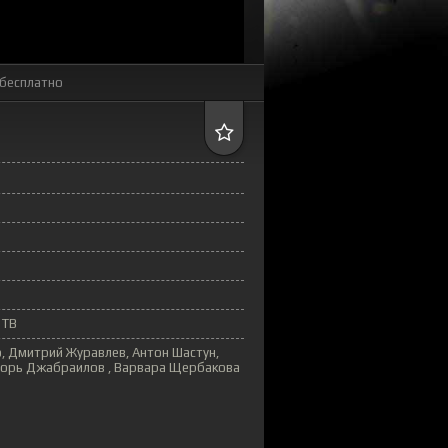
бесплатно
 ТВ
, Дмитрий Журавлев, Антон Шастун,
Игорь Джабраилов , Варвара Щербакова