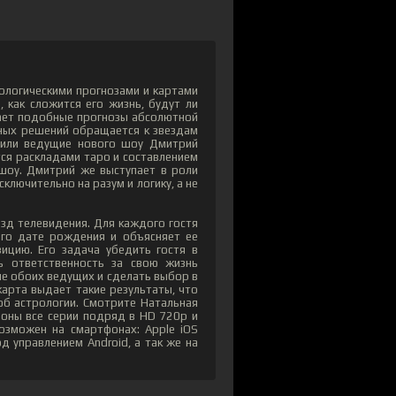
трологическими прогнозами и картами
 как сложится его жизнь, будут ли
тает подобные прогнозы абсолютной
жных решений обращается к звездам
шили ведущие нового шоу Дмитрий
тся раскладами таро и составлением
 шоу. Дмитрий же выступает в роли
ключительно на разум и логику, а не
зд телевидения. Для каждого гостя
его дате рождения и объясняет ее
ицию. Его задача убедить гостя в
ь ответственность за свою жизнь
ие обоих ведущих и сделать выбор в
карта выдает такие результаты, что
об астрологии. Смотрите Натальная
зоны все серии подряд в HD 720p и
озможен на смартфонах: Apple iOS
д управлением Android, а так же на