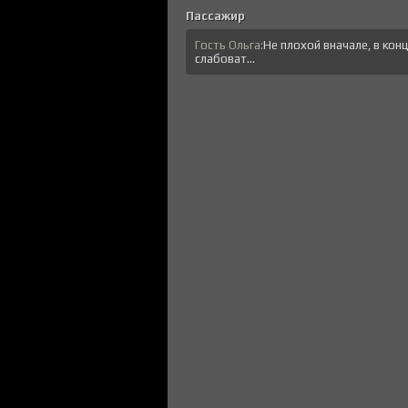
Пассажир
Гость Ольга:
Не плохой вначале, в кон
слабоват...