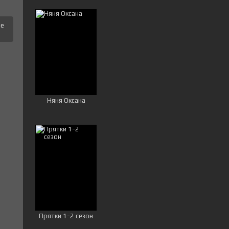
це
Няня Оксана
Прятки 1-2 сезон