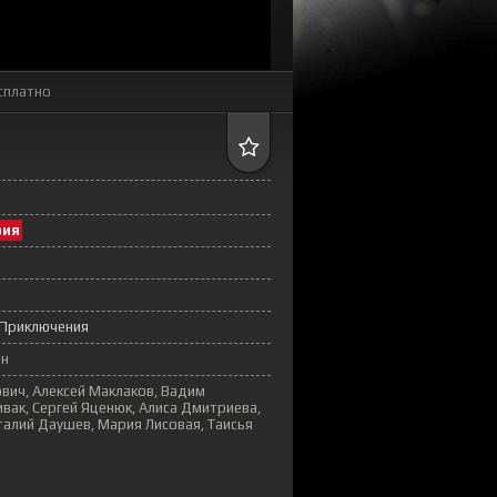
сплатно
рия
Приключения
ин
вич, Алексей Маклаков, Вадим
вак, Сергей Яценюк, Алиса Дмитриева,
алий Даушев, Мария Лисовая, Таисья