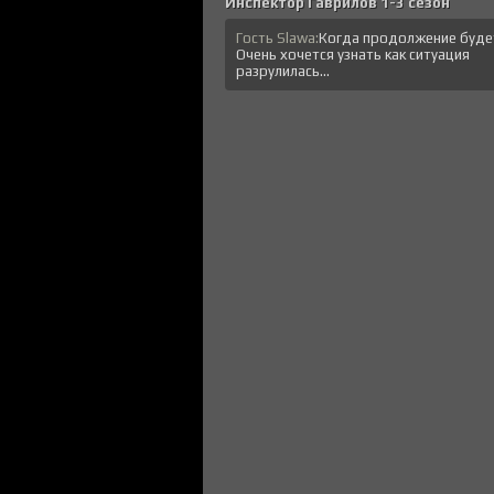
Инспектор Гаврилов 1-3 сезон
Гость Slawa:
Когда продолжение буде
Очень хочется узнать как ситуация
разрулилась...