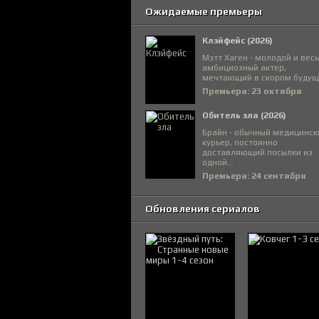
Ожидаемые премьеры
Клэйфейс (2026)
Мэтт Хаген - молодой и вес
амбициозный актер,
мечтающий в скором будуще
Премьера: 23 октября
Обитель зла (2026)
Брайн - обычный медицинск
курьер, постоянно
доставляющий посылки из
одной...
Премьера: 24 сентября
Обновления сериалов