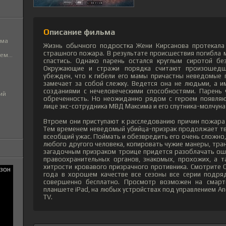
Описание фильма
ьма
Жизнь обычного подростка Жени Кирсанова протекала 
страшного пожара. В результате происшествия погибла м
м...
спастись. Однако парень остался круглым сиротой бе
Окружающие и стражи порядка считают произошедш
убежден, что к гибели его мамы причастны неведомые 
замечает за собой слежку. Ведется она не людьми, а 
созданиями с нечеловеческими способностями. Парень 
ий
обреченность. Но неожиданно рядом с героем появляю
лице экс-сотрудника МВД Максима и его спутника-молчуна
Втроем они приступают к расследованию причин пожара
Тем временем неведомый убийца-призрак продолжает тв
всеобщий ужас. Поймать и обезвредить его очень сложно,
любого другого человека, копировать чужие манеры, тра
загадочным призраком троице придется разоблачать ош
правоохранительных органов, знакомых, прохожих, а т
хитрости кровавого призрачного противника. Смотрите 
года в хорошем качестве все сезоны все серии подря
совершенно бесплатно. Просмотр возможен на смартф
планшете iPad, на любых устройствах под управлением And
TV.