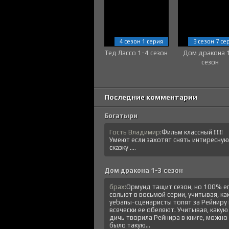
4 сезон 1 серия
3 сезон 7 се
Тед Лассо 1-4 сезон
Дом дракона 
сезон
Последние комментарии
Богатыри
Гость Владимир:
Фильм классный !!!!!!
Умеют если захотят снять интиресную
сказку ....
Дом дракона 1-3 сезон
брах:
Ормунд тащит сезон, но 100% е
сольют в восьмой серии, учитывая, ка
уеbanы-сценаристы топят за Рейниру 
всячески ее обеляют. Учитывая, какую
дичь творила Рейнира в книге, можно
было такую...