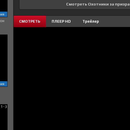
Смотреть Охотники за призр
рия
зон
СМОТРЕТЬ
ПЛЕЕР HD
Трейлер
рия