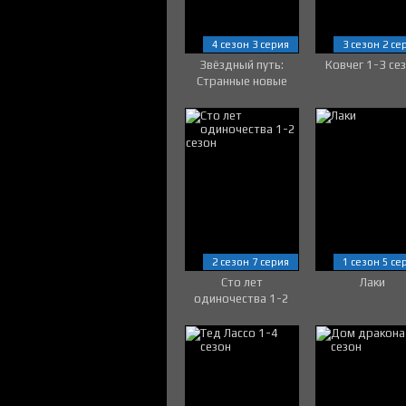
4 сезон 3 серия
3 сезон 2 се
Звёздный путь:
Ковчег 1-3 се
Странные новые
миры 1-4 сезон
2 сезон 7 серия
1 сезон 5 се
Сто лет
Лаки
одиночества 1-2
сезон