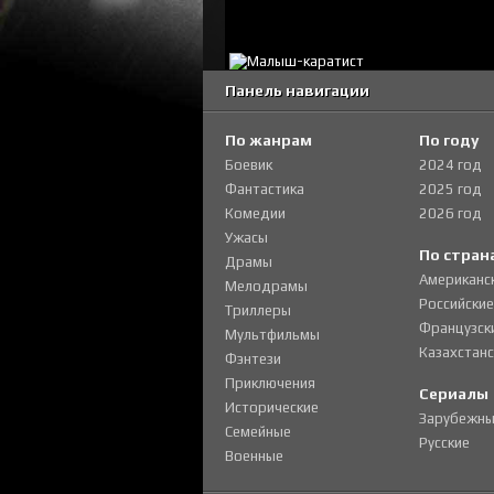
Панель навигации
По жанрам
По году
Боевик
2024 год
Фантастика
2025 год
Комедии
2026 год
Ужасы
По стран
Драмы
Американс
Мелодрамы
Российские
Триллеры
Французск
Мультфильмы
Казахстанс
Фэнтези
Приключения
Сериалы
Исторические
Зарубежны
Семейные
Русские
Военные