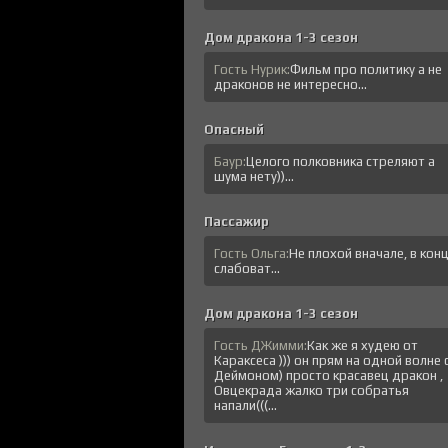
Дом дракона 1-3 сезон
Гость Нурик:
Фильм про политику а не
драконов не интересно...
Опасный
Баур:
Целого полковника стреляют а
шума нету))...
Пассажир
Гость Ольга:
Не плохой вначале, в кон
слабоват...
Дом дракона 1-3 сезон
Гость ДЖимми:
Как же я худею от
Караксеса ))) он прям на одной волне 
Деймоном) просто красавец дракон ,
Овцекрада жалко три собратья
напали(((...