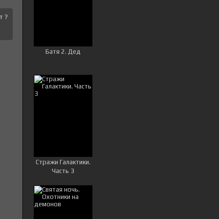
т ?
Батя 2. Дед
Стражи Галактики.
Часть 3