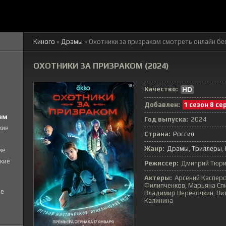
Киного
»
Драмы
» Охотники за призраком
смотреть онлайн бе
ОХОТНИКИ ЗА ПРИЗРАКОМ (2024)
Качество:
HD
Добавлен:
1 сезон 8 се
ам
Год выпуска:
2024
кие
Страна:
Россия
Жанр:
Драмы
Триллеры
ие
кие
Режиссер:
Дмитрий Тюр
Актеры:
Арсений Касперо
Филипченков, Марьяна Спи
е
Владимир Верёвочкин, Вит
Калинина