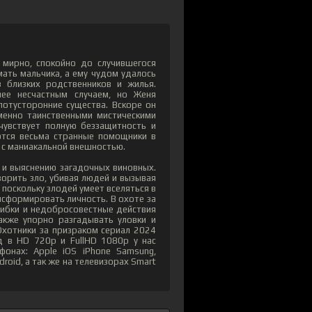
мирно, спокойно до случившегося
ать мальчика, а ему чудом удалось
з близких родственников и жилья.
ее несчастным случаем, но Женя
потусторонние существа. Вскоре он
именно таинственными мистическими
чувствует полную беззащитность и
тся весьма странные помощники в
 с маниакальной внешностью.
 и выяснению загадочных виновных.
орить зло, убивая людей и вызывая
 поскольку злодей умеет вселяться в
нсформировать личность. В охоте за
ибки и недобросовестные действия
акже упорно разгадывать уловки и
Охотники за призраком сериал 2024
д в HD 720p и FullHD 1080p у нас
онах: Apple iOS iPhone Samsung,
roid, а так же на телевизорах Smart