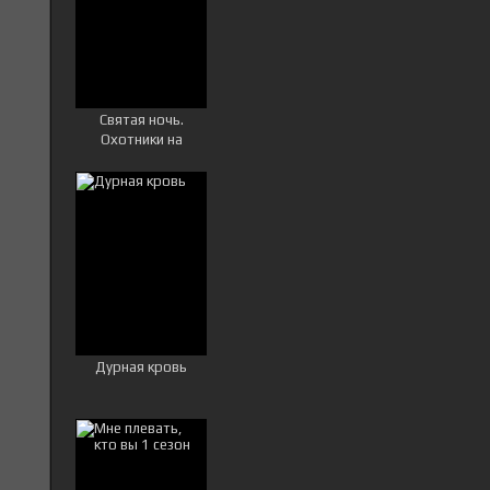
Святая ночь.
Охотники на
демонов
Дурная кровь