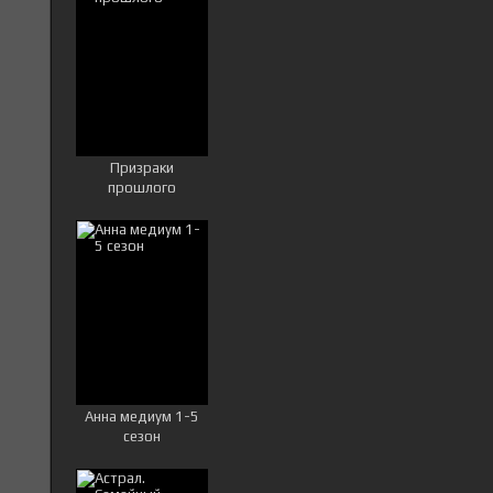
Призраки
прошлого
Анна медиум 1-5
сезон