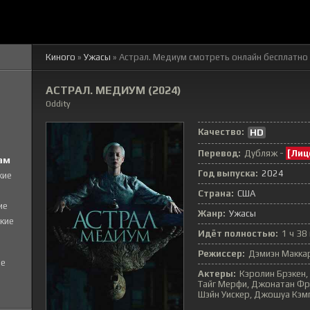
Киного
»
Ужасы
» Астрал. Медиум
смотреть онлайн бесплатно
АСТРАЛ. МЕДИУМ (2024)
Oddity
Качество:
HD
Перевод:
Дубляж -
[Лиц
ам
Год выпуска:
2024
кие
Страна:
США
ие
Жанр:
Ужасы
кие
Идёт полностью:
1 ч 38
Режиссер:
Дэмиэн Макка
е
Актеры:
Кэролин Брэкен,
Тайг Мерфи, Джонатан Фре
Шэйн Уискер, Джошуа Кэм