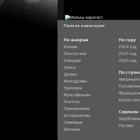
Панель навигации
По жанрам
По году
Боевик
2024 год
Фантастика
2025 год
Комедии
2026 год
Ужасы
По стран
Драмы
Американс
Мелодрамы
Российские
Триллеры
Французск
Мультфильмы
Казахстанс
Фэнтези
Приключения
Сериалы
Исторические
Зарубежны
Семейные
Русские
Военные