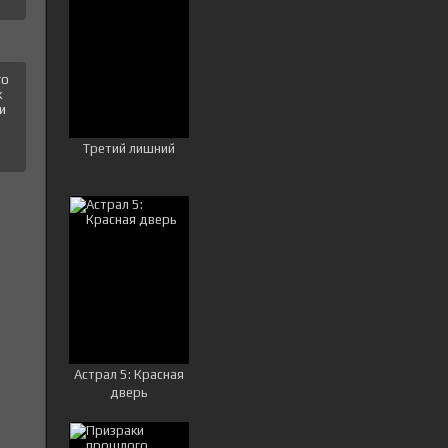
го
к
и
Третий лишний
Астрал 5: Красная
дверь