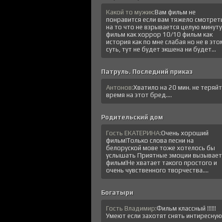
Какой то мужик:
Вам фильм не
понравится если вам тяжело смотрет
на то что не взрывается целую минуту
фильм как хоррор 10/10 фильм как
история как по мне слабая но не в это
суть, тут не будет экшена ни будет...
Патруль. Последний приказ
Антонов:
Хватило на 20 мин. не теряй
время на этот бред....
Родительский дом
Гость ЕКАТЕРИНА:
Очень хороший
фильм!Только слова песни на
белоруской мове тоже хотелось бы
услышать Приятные эмоции вызывает
фильм!Не хватает такого простого и
очень чувственного творчества....
Богатыри
Гость Владимир:
Фильм классный !!!!!!
Умеют если захотят снять интиресную