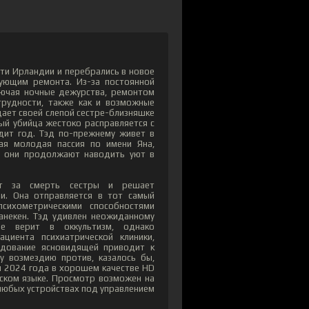
сти Ирландии и перебрались в новое
ующим ремонта. Из-за постоянной
ключая ночные дежурства, ремонтом
рудности, также как и возможные
ает своей слепой сестре-близняшке
ый убийца жестоко расправляется с
дит год. Тэд по-прежнему живет в
вая молодая пассия по имени Яна,
, они продолжают наводить уют в
ет за смерть сестры и решает
и. Она отправляется в тот самый
сихометрическими способностями
некен. Тэд удивлен неожиданному
не верит в оккультизм, однако
циента психиатрической клиники,
едование ясновидящей приводит к
у возмездию против, казалось бы,
н 2024 года в хорошем качестве HD
сском языке. Просмотр возможен на
а любых устройствах под управлением