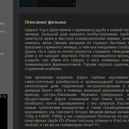
Описание фильма
ьма
Супруги Тед и Дэни купили старинную усадьбу в южной ча
м...
жилище. Большой дом оказался необустроенным, треб
занятости мужа в местной психиатрической клинике, в
занялась жена. Смелую женщину не страшат бытовые т
призраки старинного жилища, о чем она ежедневно сообщ
Дарси. Но в одну из ночей случается страшное. Неведом
ий
Дэни и её находят мертвой. После случившегося прохо
усадьбе, где убили его супругу. У него появилась но
занимающаяся фармацевтикой. Героям хорошо вдвоем
старинном особняке.
Тем временем незрячая Дарси глубоко пережива
самостоятельно разобраться в произошедшей трагеди
злополучный дом. Наделенная экстрасенсорными и п
девушка берет себе в помощь зловещий деревянный ма
приезду сестры-близняшки. Мужчина совершенно 
предоставляет Дарси стеклянный глаз Олина Була, па
погибшего почти одновременно с его супругой. Рассл
новым трагическим инцидентам, а также справедливом
неуловимого зла. Смотрите Астрал. Медиум фильм онлай
720p и FullHD 1080p у нас совершенно бесплатно на ру
смартфонах: Apple iOS iPhone Samsung, планшете iPad, н
Android, а так же на телевизорах Smart TV.