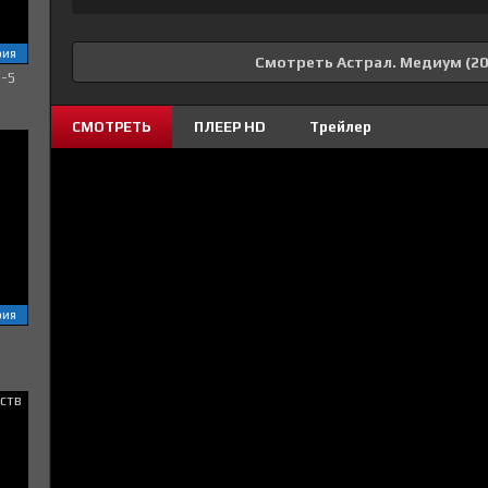
рия
Смотреть Астрал. Медиум (20
1-5
СМОТРЕТЬ
ПЛЕЕР HD
Трейлер
рия