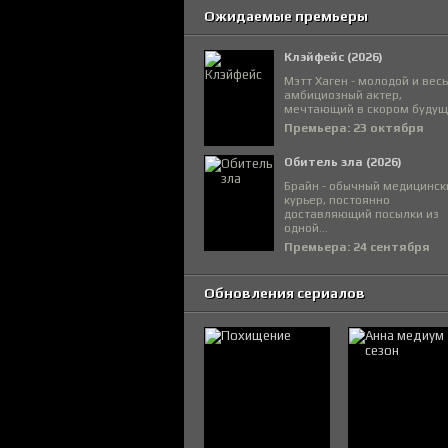
Ожидаемые премьеры
Клэйфейс (2026)
Мэтт Хаген - молодой и вес
амбициозный актер,
мечтающий в скором будуще
Премьера: 23 октября
Обитель зла (2026)
Брайн - обычный медицинск
курьер, постоянно
доставляющий посылки из
одной...
Премьера: 24 сентября
Обновления сериалов