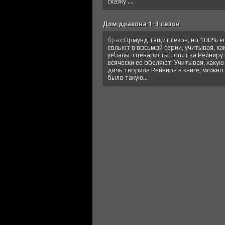
сказку ....
Дом дракона 1-3 сезон
брах:
Ормунд тащит сезон, но 100% е
сольют в восьмой серии, учитывая, ка
уеbanы-сценаристы топят за Рейниру 
всячески ее обеляют. Учитывая, какую
дичь творила Рейнира в книге, можно
было такую...