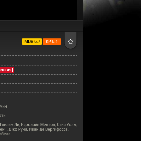
IMDB 6.7
KP 6.1
ензия]
 мин
рти
 Гвилим Ли, Кэролайн Ментон, Стив Уолл,
нч, Джо Руни, Иван де Вергифоссе,
пбелл