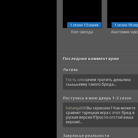
1 сезон 13 серия
1 сезон 18 се
Коп-звезда
Анатомия чув
Последние комментарии
Литвяк
Гость оля:
зачем тратить деньгина
сьььььемку такого бреда...
Постучись в мою дверь 1-2 сезон
hatanga68:
Вы сериозно? Как можете
сравнит турецкая игра с этот бред в
руская версия?Просто отстой ваша
версия!...
Закулисье реальности