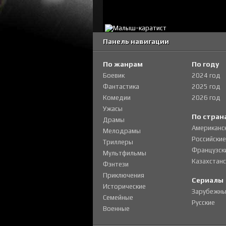
Панель навигации
По жанрам
По году
Боевик
2024 год
Фантастика
2025 год
Комедии
2026 год
Ужасы
По стран
Драмы
Американс
Мелодрамы
Российские
Триллеры
Французск
Мультфильмы
Казахстанс
Фэнтези
Приключения
Сериалы
Исторические
Зарубежны
Семейные
Русские
Военные