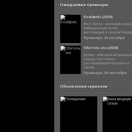
Ожидаемые премьеры
Клэйфейс (2026)
Мэтт Хаген - молодой и вес
амбициозный актер,
мечтающий в скором будуще
Премьера: 23 октября
Обитель зла (2026)
Брайн - обычный медицинск
курьер, постоянно
доставляющий посылки из
одной...
Премьера: 24 сентября
Обновления сериалов