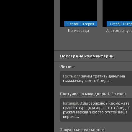
1 сезон 13 серия
1 сезон 18 се
Коп-звезда
Анатомия чув
Последние комментарии
Литвяк
Гость оля:
зачем тратить деньгина
сьььььемку такого бреда...
Постучись в мою дверь 1-2 сезон
hatanga68:
Вы сериозно? Как можете
сравнит турецкая игра с этот бред в
руская версия?Просто отстой ваша
версия!...
Закулисье реальности