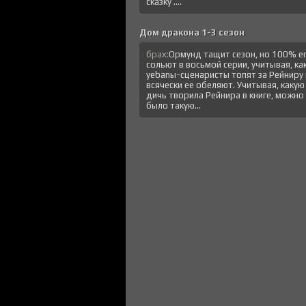
сказку ....
Дом дракона 1-3 сезон
брах:
Ормунд тащит сезон, но 100% е
сольют в восьмой серии, учитывая, ка
уеbanы-сценаристы топят за Рейниру 
всячески ее обеляют. Учитывая, какую
дичь творила Рейнира в книге, можно
было такую...