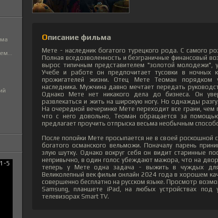
Описание фильма
ьма
Мете - наследник богатого турецкого рода. С самого ро
м...
Полная вседозволенность и безграничные финансовый во
вырос типичным представителем "золотой молодежи", у
Учебе и работе он предпочитает тусовки в ночных 
прожигателей жизни. Отец Мете Теоман порядком 
наследника. Мужчина давно мечтает передать руководст
ий
Однако Мете нет никакого дела до бизнеса. Он ув
развлекаться и жить на широкую ногу. Но однажды разгу
На очередной вечеринке Мете переходит все грани, чем 
что с него довольно, Теоман обращается за помощью 
предлагает проучить отпрыска весьма необычным способ
После попойки Мете просыпается не в своей роскошной с
богатого османского вельможи. Поначалу парень прин
злую шутку. Однако вокруг себя он видит старинные по
непривычно, в один голос убеждают мажора, что на дворе
теперь у Мете одна задача - выжить в чуждых для 
Великолепный век фильм онлайн 2024 года в хорошем кач
совершенно бесплатно на русском языке. Просмотр возмож
Samsung, планшете iPad, на любых устройствах под у
телевизорах Smart TV.