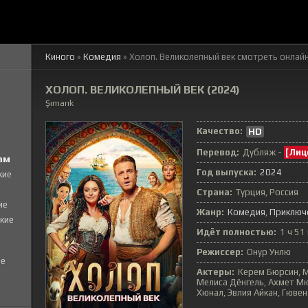
Киного
»
Комедия
» Холоп. Великолепный век
смотреть онлайн
ХОЛОП. ВЕЛИКОЛЕПНЫЙ ВЕК (2024)
Şımarık
Качество:
HD
Перевод:
Дубляж -
[Лиц
ам
Год выпуска:
2024
кие
Страна:
Турция, Россия
ие
Жанр:
Комедия
Приключ
кие
Идёт полностью:
1 ч 51
Режиссер:
Онур Унлю
е
Актеры:
Керем Бюрсин, М
Мелиса Дёнгель, Ахмет М
Хюнал, Эвлия Айкан, Гюве