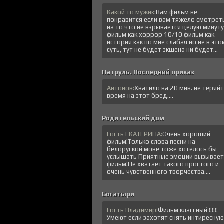
Какой то мужик:
Вам фильм не
понравится если вам тяжело смотрет
на то что не взрывается целую минуту
фильм как хоррор 10/10 фильм как
история как по мне слабая но не в это
суть, тут не будет экшена ни будет...
Патруль. Последний приказ
Антонов:
Хватило на 20 мин. не теряй
время на этот бред....
Родительский дом
Гость ЕКАТЕРИНА:
Очень хороший
фильм!Только слова песни на
белоруской мове тоже хотелось бы
услышать Приятные эмоции вызывает
фильм!Не хватает такого простого и
очень чувственного творчества....
Богатыри
Гость Владимир:
Фильм классный !!!!!!
Умеют если захотят снять интиресную