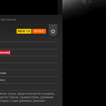
 бесплатно
IMDB 7.6
KP 6.1
ензия]
ения
 мин
елис Сезен, Эркан Колчак Кёстендиль,
юмтаз Тайлан, Эджем Озкая, Джемаль
н Кырач, Сади Джелиль Дженгиз