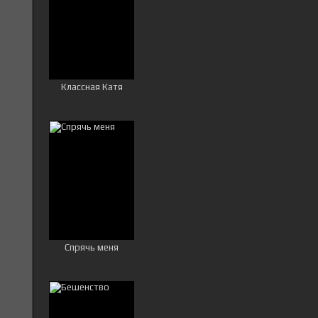
Классная Катя
Спрячь меня