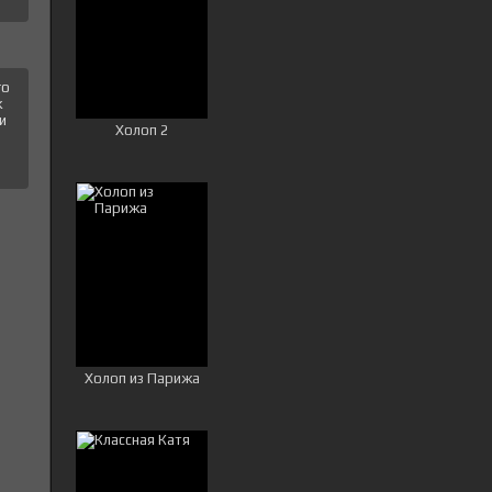
го
к
и
Холоп 2
Холоп из Парижа