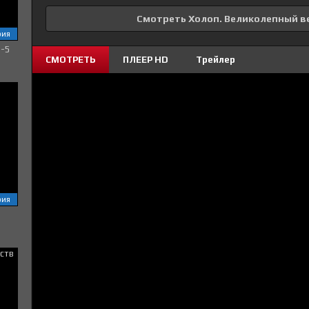
Смотреть Холоп. Великолепный ве
рия
1-5
СМОТРЕТЬ
ПЛЕЕР HD
Трейлер
рия