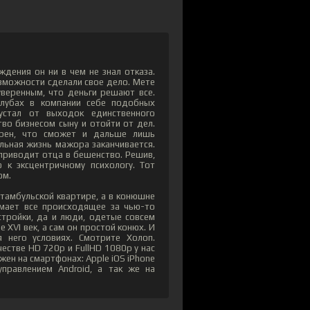
ждения он ни в чем не знал отказа.
зможности сделали свое дело. Мете
веренным, что деньги решают все.
клубах в компании себе подобных
устал от выходок единственного
во бизнесом сыну и отойти от дел.
ерен, что сможет и дальше лишь
льная жизнь мажора заканчивается.
приводит отца в бешенство. Решив,
к эксцентричному психологу. Тот
ом.
тамбульской квартире, а в конюшне
имает все происходящее за чью-то
стройки, да и люди, одетые совсем
 XVI век, а сам он простой конюх. И
него условиях. Смотрите Холоп.
естве HD 720p и FullHD 1080p у нас
ен на смартфонах: Apple iOS iPhone
правлением Android, а так же на