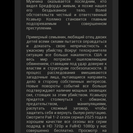
Мужчина оказывается последним, кто
видел Бредфорда живым, и позже нашел
его бездыханное тело. Волей
обстоятельств честный и ответственный
Ксавьер Коллинз становится главным
подозреваемым в совершенном
преступлении.
Примерный семьянин, любящий отец двоих
детей всеми силами пытается оправдаться
и доказать свою непричастность к
ужасному убийству. Вокруг телохранителя
ситуация все больше накаляется. США и
весь мир потрясен ошеломляющим
обвинением, ставящим под удар доверие к
властям и структурам госбезопасности. В
процесс расследования вмешиваются
загадочные лица, пытающиеся направить
дело в сторону собственных интересов.
Новые повороты событий все больше
подтверждают наличие мощных зловещих
сил, стоящих за этим убийством. Ксавьеру
придется столкнуться с обманом,
предательством, манипуляциями,
распутать сложный заговор, чтобы
защитить себя и вернуть былую репутацию.
Смотрите Рай 1-2 сезон сериал 2025 года в
хорошем качестве все сезоны все серии
подряд в HD 720p и FullHD 1080p у нас
совершенно бесплатно. Просмотр на