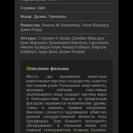
Страна:
США
Жанр:
Драмы
Триллеры
Режиссер:
Ханель М. Кулпеппер, Гленн Фикарра,
Джон Рекуа
Актеры:
Стерлинг К. Браун, Джеймс Марсден,
Крис Маршалл, Джулианна Николсон, Сара Шахи,
Николь Брайдон Блум, Ришар Робишо, Рафаэль
Кабрера, Эдди Диаз, Дэрин Тондер
Описание фильма
Место, где проживают известные
влиятельные персоны государства, кажется
настоящим раем. Роскошные апартаменты,
красивые пейзажи, счастливые
улыбающиеся люди создают картину мира
и благоденствия. Однако за прекрасным
фасадом скрываются человеческие драмы,
тайны и наконец, прямые злодеяния.
Внезапно случается чудовищное убийство
важной государственной личности Кэла
Бредфорда. Труп бывшего президента
обнаруживает в спальном покое его
главный телохранитель Ксавьер Коллинз.