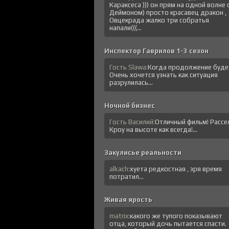
Караксеса ))) он прям на одной волне 
Деймоном) просто красавец дракон ,
Овцекрада жалко три собратья
напали(((...
Инспектор Гаврилов 1-3 сезон
Гость Slawa:
Когда продолжение буде
Очень хочется узнать как ситуация
разрулилась...
Ночной бизнес
Гость Василий:
Отличный фильм! Рассе
Кроу на высоте как всегда!...
Закулисье реальности
alkach:
хуета редкостная , зря время
потратил...
Живая ярость
matrix:
какого же тупого показывают
отца, который дочь пытается спасти.