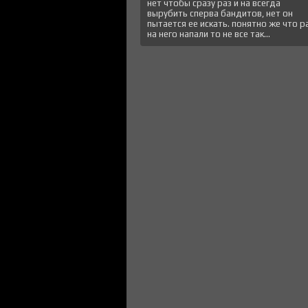
нет чтобы сразу раз и на всегда
вырубить сперва бандитов, нет он
пытается ее искать. понятно же что р
на него напали то не все так...