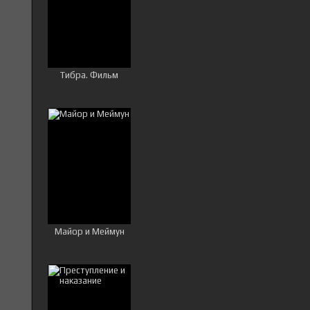
Тибра. Фильм
Майор и Меймун