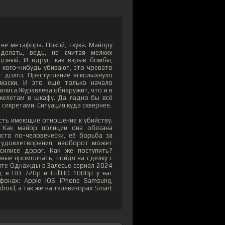
 не метафора. Покой, скука. Майору
делать, ведь, не считая мелких
цовый. И вдруг, как взрыв бомбы,
 кого-нибудь убивают, это чревато
 долго. Преступление всколыхнуло
 маски. И это ещё только начало
илиса Журавлёва обнаружит, что и в
скелетам в шкафу. Да ладно бы всё
секретами. Ситуация куда сквернее.
есть имеющие отношение к убийству.
 Как майор полиции она обязана
сто по-человечески, её борьба за
у удовлетворения, наоборот может
силисе дорог. Как же поступить?
рвые промолчать, пойдя на сделку с
ите Однажды в Залесье сериал 2024
д в HD 720p и FullHD 1080p у нас
онах: Apple iOS iPhone Samsung,
roid, а так же на телевизорах Smart