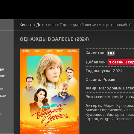
Киного
»
Детективы
» Однажды в Залесье
смотреть онлайн бе
ОДНАЖДЫ В ЗАЛЕСЬЕ (2024)
Качество:
HD
Добавлен:
1 сезон 8 се
ам
Год выпуска:
2024
кие
Страна:
Россия
Жанр:
Мелодрама
Детек
ие
кие
Режиссер:
Мария Махань
Актеры:
Мария Куликова,
Михаил Пореченков, Алек
е
Кудряшов, Виктория Проц
Юрлов, Андрей Коротаев