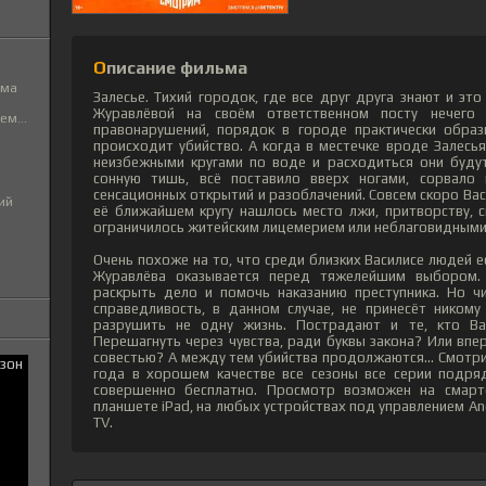
Описание фильма
ьма
Залесье. Тихий городок, где все друг друга знают и это
Журавлёвой на своём ответственном посту нечего 
м...
правонарушений, порядок в городе практически образ
происходит убийство. А когда в местечке вроде Залесья
неизбежными кругами по воде и расходиться они будут
сонную тишь, всё поставило вверх ногами, сорвало
сенсационных открытий и разоблачений. Совсем скоро Вас
ий
её ближайшем кругу нашлось место лжи, притворству, 
ограничилось житейским лицемерием или неблаговидными 
Очень похоже на то, что среди близких Василисе людей 
Журавлёва оказывается перед тяжелейшим выбором.
раскрыть дело и помочь наказанию преступника. Но чи
справедливость, в данном случае, не принесёт ником
разрушить не одну жизнь. Пострадают и те, кто Ва
Перешагнуть через чувства, ради буквы закона? Или впе
совестью? А между тем убийства продолжаются... Смотр
года в хорошем качестве все сезоны все серии подря
совершенно бесплатно. Просмотр возможен на смартф
планшете iPad, на любых устройствах под управлением And
TV.