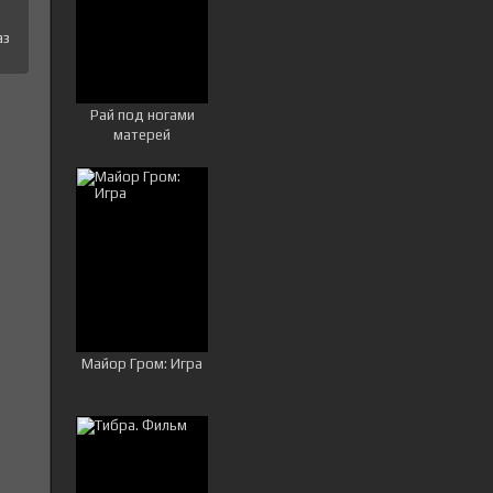
аз
Рай под ногами
матерей
Майор Гром: Игра