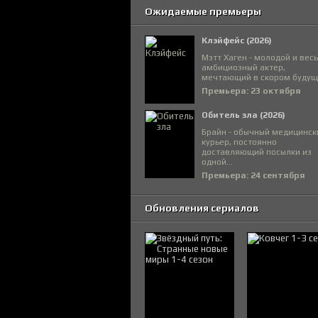
Ожидаемые премьеры
Клэйфейс (2026)
Мэтт Хаген - молодой и вес
амбициозный актер,
мечтающий в скором будуще
Премьера: 23 октября
Обитель зла (2026)
Брайн - обычный медицинск
курьер, постоянно
доставляющий посылки из
одной...
Премьера: 24 сентября
Обновления сериалов