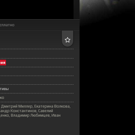
сплатно
рия
тивы
ко
 Дмитрий Миллер, Екатерина Волкова,
сандр Константинов, Савелий
енко, Владимир Любимцев, Иван