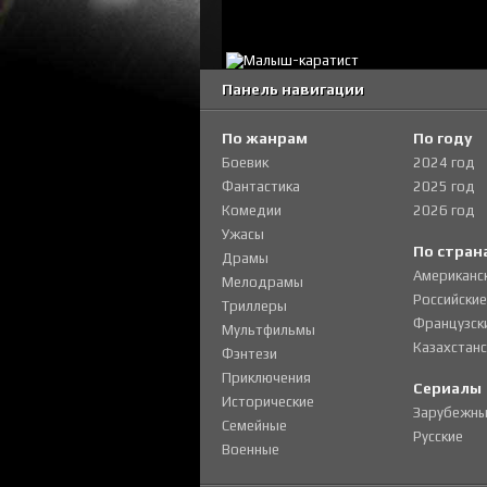
Панель навигации
По жанрам
По году
Боевик
2024 год
Фантастика
2025 год
Комедии
2026 год
Ужасы
По стран
Драмы
Американс
Мелодрамы
Российские
Триллеры
Французск
Мультфильмы
Казахстанс
Фэнтези
Приключения
Сериалы
Исторические
Зарубежны
Семейные
Русские
Военные