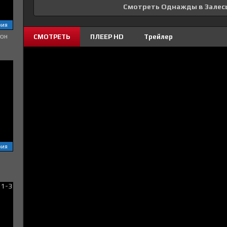
Смотреть Однажды в Залес
рия
зон
СМОТРЕТЬ
ПЛЕЕР HD
Трейлер
рия