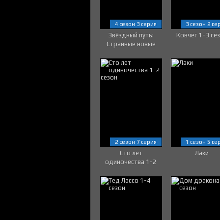
4 сезон 3 серия
3 сезон 2 се
Звёздный путь:
Ковчег 1-3 се
Странные новые
миры 1-4 сезон
2 сезон 7 серия
1 сезон 5 се
Сто лет
Лаки
одиночества 1-2
сезон