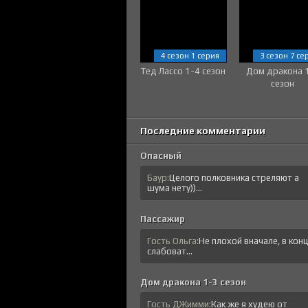
4 сезон 1 серия
3 сезон 7 се
Тед Лассо 1-4 сезон
Дом дракона 
сезон
Последние комментарии
Опасный
Баур:
Целого полковника стреляют а
шума нету))...
Пассажир
Гость Ольга:
Не плохой вначале, в кон
слабоват...
Дом дракона 1-3 сезон
Гость ДЖимми:
Как же я худею от