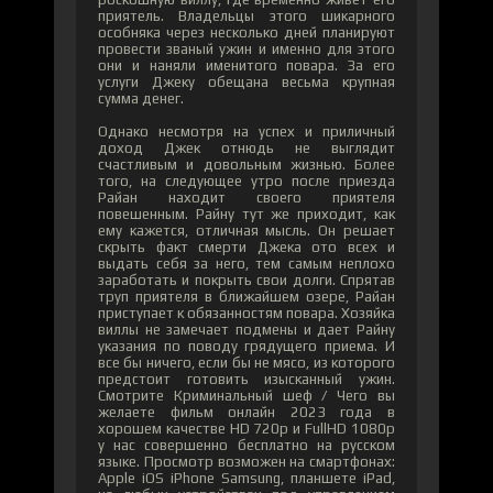
приятель. Владельцы этого шикарного
особняка через несколько дней планируют
провести званый ужин и именно для этого
они и наняли именитого повара. За его
услуги Джеку обещана весьма крупная
сумма денег.
Однако несмотря на успех и приличный
доход Джек отнюдь не выглядит
счастливым и довольным жизнью. Более
того, на следующее утро после приезда
Райан находит своего приятеля
повешенным. Райну тут же приходит, как
ему кажется, отличная мысль. Он решает
скрыть факт смерти Джека ото всех и
выдать себя за него, тем самым неплохо
заработать и покрыть свои долги. Спрятав
труп приятеля в ближайшем озере, Райан
приступает к обязанностям повара. Хозяйка
виллы не замечает подмены и дает Райну
указания по поводу грядущего приема. И
все бы ничего, если бы не мясо, из которого
предстоит готовить изысканный ужин.
Смотрите Криминальный шеф / Чего вы
желаете фильм онлайн 2023 года в
хорошем качестве HD 720p и FullHD 1080p
у нас совершенно бесплатно на русском
языке. Просмотр возможен на смартфонах:
Apple iOS iPhone Samsung, планшете iPad,