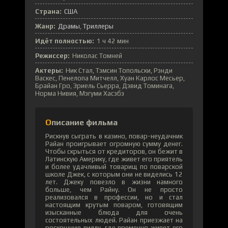
Страна:
США
Жанр:
Драмы
Триллеры
Идёт полностью:
1 ч 42 мин
Режиссер:
Николас Томней
Актеры:
Ник Стал, Тэмсин Топольски, Рэнди
Васкес, Пенелопа Митчелл, Хуан Карлос Месьер,
Брайан Гро, Эриель Сьерра, Дэвид Томинага,
Норма Нивия, Мэгуми Хасэбэ
Описание фильма
Рискнув сыграть в казино, повар-неудачник
Райан проигрывает огромную сумму денег.
Чтобы скрыться от кредиторов, он бежит в
Латинскую Америку, где живет его приятель
и более удачливый товарищ по поварской
школе Джек, с которым они не виделись 12
лет. Джеку повезло в жизни намного
больше, чем Райну. Он не просто
реализовался в профессии, но и стал
настоящим крутым поваром, готовящим
изысканные блюда для очень
состоятельных людей. Райан приезжает на
роскошную виллу, где временно живет его