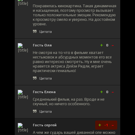
Понравилась кинокартина. Такая динамичная
и насыщенная, поэтому просмотр вызывает
только положительные эмоции. Рекомендую
к просмотру смело и уверено. На достойном
уровне.
Цитата
+
-
Гость Оля
0
Не смотря на то что в фильме хватает
нестыковок и абсурдных моментов его все
равно интересно смотреть. Ну и мне очень
нравится актриса Дейзи Ридли, играет
практически гениально!
Цитата
+
-
Гость Елена
0
Средненький фильм, на раз. Вроде и не
скучный, но ничего особенного.
Цитата
+
-
Гость сергей
-1
А чем же сударь вашей диванной опе можно