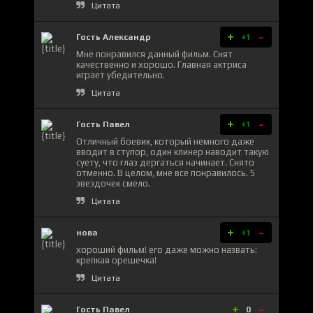
Цитата
+
-
Гость Александр
+1
Мне понравился данный фильм. Снят
качественно и хорошо. Главная актриса
играет убедительно.
Цитата
+
-
Гость Павел
+1
Отличный боевик, который немного даже
вводит в ступор, один клинер наводит такую
суету, что глаз дергаться начинает. Снято
отменно. В целом, мне все понравилось. 5
звездочек смело.
Цитата
+
-
нова
+1
хороший фильм! его даже можно назвать:
крепкая орешечка!
Цитата
+
-
Гость Павел
0