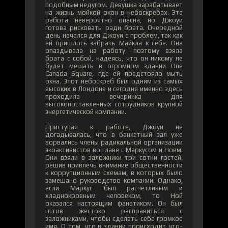
подобным недугом. Девушка зарабатывает
на жизнь мойкой окон в небоскребах. Эта
работа невероятно опасна, но Джоуи
готова рисковать ради брата. Очередной
день начался для Джоуи с проблем, так как
ей пришлось забрать Майкла к себе. Она
опаздывала на работу, поэтому взяла
брата с собой, надеясь, что он никому не
будет мешать в огромном здании One
Canada Square, где ей предстояло мыть
окна. Этот небоскреб был одним из самых
высоких в Лондоне и сегодня именно здесь
проходила вечеринка для
высокопоставленных сотрудников крупной
энергетической компании.
Приступая к работе, Джоуи не
догадывалась, что в банкетный зал уже
ворвались члены радикальной организации
экоактивистов во главе с Маркусом и Ноем.
Они взяли в заложники три сотни гостей,
решив привлечь внимание общественности
к коррупционным схемам, в которых было
замешано руководство компании. Однако,
если Маркус был расчетливым и
хладнокровным человеком, то Ной
оказался настоящим фанатиком. Он был
готов жестоко расправиться с
заложниками, чтобы сделать себе громкое
имя. О том, что в здании происходит что-