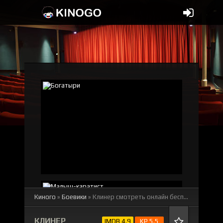
Киного
»
Боевики
» Клинер
смотреть онлайн бесплатно
КЛИНЕР
IMDB 4.9
KP 5.5