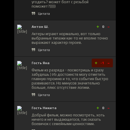
угодить? может болт с резьбой
поможет?)))))
Цитата
+
-
Антон Ш.
0
Актеры играют нормально, вот только
выбранные типажи как-то не вполне точно
выражают характер героев.
Цитата
+
-
Гость Яна
-1
Фильм из разряда - посмотришь и сразу
забудешь ) Из достоинств могу отметить
главную героиню и то, что события быстро
развиваются. Но минусов значительно
больше, плюс отсутствие логики.
Цитата
+
-
Гость Никита
0
Добрый фильм, можно посмотреть, хоть
ничего и нет выдающегося, так сказать
боевичок с семейными ценностями.