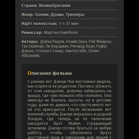
Страна:
Великобритания
Жанр:
Боевик
Драмы
Триллеры
Идёт полностью:
1 ч 37 мин
Режиссер:
Мартин Кэмпбелл
Актеры:
Дейзи Ридли, Клайв Оуэн, Рэй Фиарон,
Таз Скайлар, Ли Бордман, Ричард Хоуп, Руфус
Джонс, Стелла Стокер, Аки Котабе, Селин
Абрахамс
Описание фильма
С ранних лет Джоуи Лок постоянно видела,
как ссорятся ее родители. Пытаясь убежать
от этих скандалов, девочка забиралась на
крышу, где чувствовала себя спокойно. Она
никогда не боялась высоты, но в детские
годы даже не думала, что спустя много лет
ей это пригодится. После нескольких лет
военной службы Джоуи вернулась в родной
Лондон, где теперь на ее попечении
находится брат Майкл, страдающий
аутизмом. Джоуи готова браться за любую
работу, чтобы обеспечить брату
достойный уход в заведении для людей с