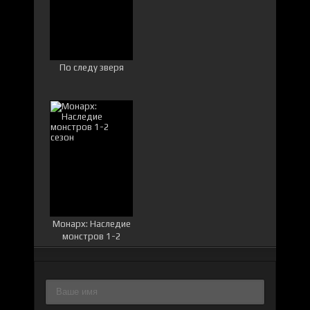
По следу зверя
Монарх: Наследие
монстров 1-2
сезон