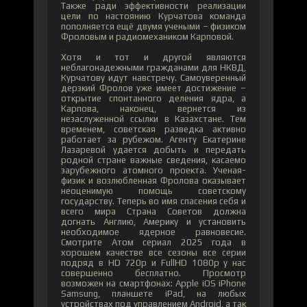
Также ради эффективности реализации
цели по настоянию Курчатова команда
пополняется ещё двумя учеными – физиком
Фроловым и радиомехаником Карповой.
Хотя и тот и другой являются
неблагонадежными гражданами для НКВД,
Курчатову идут навстречу. Самоуверенный
дерзкий Фролов уже имеет достижение –
открытие спонтанного деления ядра, а
Карпова, наконец, вернется из
незаслуженной ссылки в Казахстане. Тем
временем, советская разведка активно
работает за рубежом. Агенту Екатерине
Лазаревой удается добыть и передать
родной стране важные сведения, касаемо
зарубежного атомного проекта. Ученая-
физик и возлюбленная Фролова оказывает
неоценимую помощь советскому
государству. Теперь во имя спасения себя и
всего мира Страна Советов должна
догнать Англию, Америку и установить
необходимое ядерное равновесие.
Смотрите Атом сериал 2025 года в
хорошем качестве все сезоны все серии
подряд в HD 720p и FullHD 1080p у нас
совершенно бесплатно. Просмотр
возможен на смартфонах: Apple iOS iPhone
Samsung, планшете iPad, на любых
устройствах под управлением Android, а так