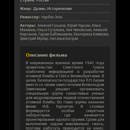
Страна:
Россия
Жанр:
Драмы
Исторические
Режиссер:
Нурбек Эген
Актеры:
Алексей Гуськов, Юрий Чурсин, Илья
Малаков, Ольга Сутулова, Аня Чиповская, Алексей
Кирсанов, Гурам Баблишвили, Екатерина Климова,
Дмитрий Муляр, Наталья Батрак
Описание фильма
В напряженное военное время 1942 года
правительство Советского Союза
озабочено информацией о разработке
атомной бомбы в США и Великобритании. В
целях безопасности государства Л.П. Берия
вместе со своим заместителем Всеволодом
Замятиным решают организовать
специальную группу талантливых ученых
для моделирования первой отечественной
атомной бомбы. Во главе группы назначен
физик И.В. Курчатов. В столице
формируется особая секретная
лаборатория, где начинается
проектирование адского оружия. Сроки для
выполнения задачи максимально сжаты,
поэтому работать приходится на износ.