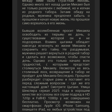
между ними была страстная любовь.
Однако много лет назад цыган Михаил был
не только разлучен с любимой, но и изгнан
из родного табора. Затаив обиду на
родных, мужчина предпочел забыть о
прошлом и начал новую жизнь. Но прошлое
само ворвалось в его жизнь.
Бывшая возлюбленная просит Михаила
освободить из тюрьмы их дочь, о
существовании которой он и не
подозревал. Взамен цыганка обещает
навсегда исчезнуть из жизни Михаила и
сохранить его тайну. Не раздумывая,
мужчина решает вернуться в родной табор
и сделать все возможное, чтобы спасти
дочь. Однако это только начало всех
трудностей, с которыми предстоит
столкнуться Михаилу. Несмотря на весь
столичный лоск, возвращение в табор не
пройдет для Михаила бесследно. Прошлое
разбередит старые раны и поставит его
перед сложным вопросом - где же его
настоящий дом? Смотрите Цыгане. Улица
Шекспира сериал 2025 года в хорошем
качестве все сезоны все серии подряд в HD
720p и FullHD 1080p у нас совершенно
бесплатно. Просмотр возможен на
смартфонах: Apple iOS iPhone Samsung,
планшете iPad, на любых устройствах под