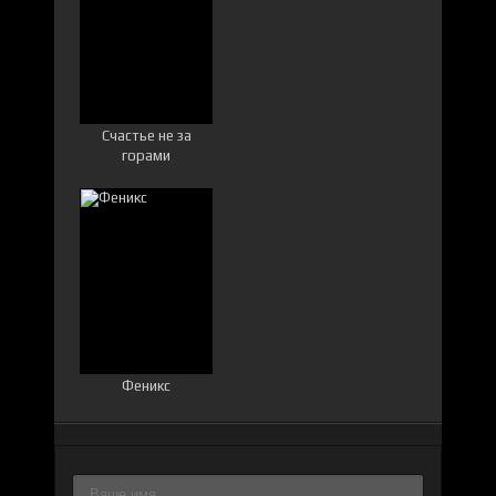
Счастье не за
горами
Феникс