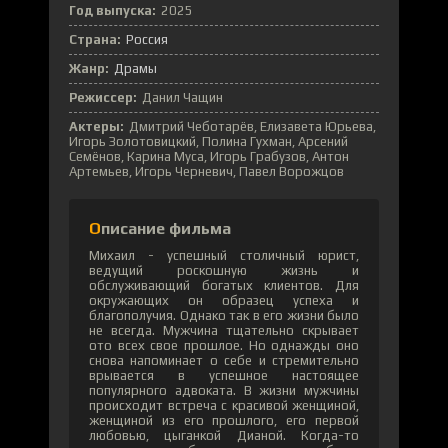
Год выпуска:
2025
Страна:
Россия
Жанр:
Драмы
Режиссер:
Данил Чащин
Актеры:
Дмитрий Чеботарёв, Елизавета Юрьева,
Игорь Золотовицкий, Полина Гухман, Арсений
Семёнов, Карина Муса, Игорь Грабузов, Антон
Артемьев, Игорь Черневич, Павел Ворожцов
Описание фильма
Михаил - успешный столичный юрист,
ведущий роскошную жизнь и
обслуживающий богатых клиентов. Для
окружающих он образец успеха и
благополучия. Однако так в его жизни было
не всегда. Мужчина тщательно скрывает
ото всех свое прошлое. Но однажды оно
снова напоминает о себе и стремительно
врывается в успешное настоящее
популярного адвоката. В жизни мужчины
происходит встреча с красивой женщиной,
женщиной из его прошлого, его первой
любовью, цыганкой Дианой. Когда-то