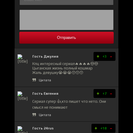
Отправить
+
-
Гость Джулия
+3
Кпц интересный сериал🔥🔥🔥🔥😍😍
Цыганская жизнь полный кошмар
Жаль девушку😭😭😭🥺🥺🥺
Цитата
+
-
Гость Евгения
+7
Сериал супер 👍,кто пишет что нето. Они
смысл не понимают
Цитата
+
-
Гость 24rus
+18