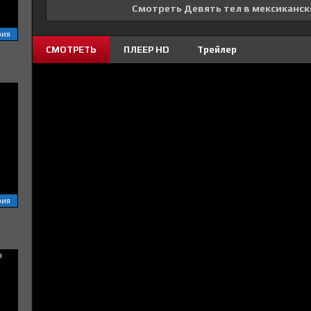
Смотреть Девять тел в мексиканск
рия
СМОТРЕТЬ
ПЛЕЕР HD
Трейлер
рия