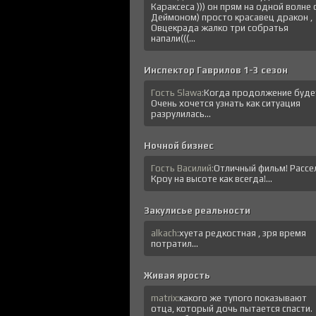
Караксеса ))) он прям на одной волне 
Деймоном) просто красавец дракон ,
Овцекрада жалко три собратья
напали(((...
Инспектор Гаврилов 1-3 сезон
Гость Slawa:
Когда продолжение буде
Очень хочется узнать как ситуация
разрулилась...
Ночной бизнес
Гость Василий:
Отличный фильм! Рассе
Кроу на высоте как всегда!...
Закулисье реальности
alkach:
хуета редкостная , зря время
потратил...
Живая ярость
matrix:
какого же тупого показывают
отца, который дочь пытается спасти.