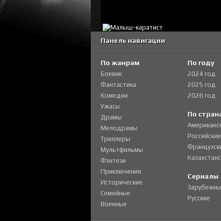
Панель навигации
По жанрам
По году
Боевик
2024 год
Фантастика
2025 год
Комедии
2026 год
Ужасы
По стран
Драмы
Американс
Мелодрамы
Российские
Триллеры
Французск
Мультфильмы
Казахстанс
Фэнтези
Приключения
Сериалы
Исторические
Зарубежны
Семейные
Русские
Военные