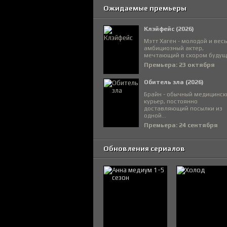
Ожидаемые премьеры
Клэйфейс (2026)
Мэтт Хаген - молодой и вес
амбициозный актер,
мечтающий в скором будуще
Премьера: 23 октября
Обитель зла (2026)
Брайн - обычный медицинск
курьер, постоянно
доставляющий посылки из
одной...
Премьера: 24 сентября
Обновления сериалов