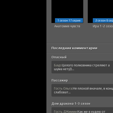
1 сезон 17 серия
2 сезон 6 се
Анатомия чувств
Ира 1-2 сезо
Последние комментарии
Опасный
Баур:
Целого полковника стреляют а
шума нету))...
Пассажир
Гость Ольга:
Не плохой вначале, в кон
слабоват...
Дом дракона 1-3 сезон
Гость ДЖимми:
Как же я худею от