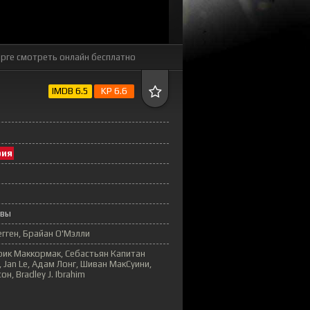
орге
смотреть онлайн бесплатно
IMDB 6.5
KP 6.6
рия
ивы
гген, Брайан О'Мэлли
рик Маккормак, Себастьян Капитан
, Jan Le, Адам Лонг, Шиван МакСуини,
, Bradley J. Ibrahim