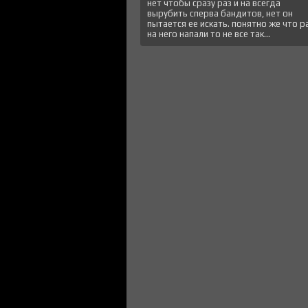
нет чтобы сразу раз и на всегда
вырубить сперва бандитов, нет он
пытается ее искать. понятно же что р
на него напали то не все так...