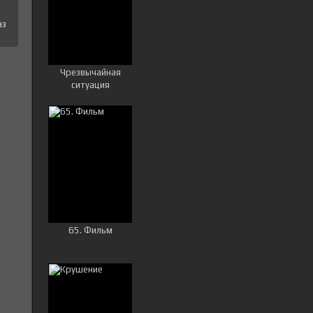
аз
Чрезвычайная
ситуация
65. Фильм