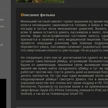
Описание фильма
ьма
Маленький частный самолет терпит крушение во время пе
полета неожиданно заканчивается топливо в баках и п
м...
посадку в густых лесах мексиканских джунглей. Выжить
всем. В живых остаются девять пассажиров и пилот, по
клетки. Видя катастрофическое состояние пилота, од
признается в наличии у него медицинской лицензии. По
провести операцию раненому при помощи подручн
ий
пережитого ужаса, пассажиры начинают радоваться свое
что смертельная опасность уже позади. Но их радость о
На следующее утро они не досчитываются одного из в
затаился таинственный убийца, устроивший безжалостн
Вдали от цивилизации, лишенные связи, выжившие пон
жизней им нужно найти загадочного убийцу и тут же п
работает против них. Спустя девять дней на военную баз
десять паспортов. Но где еще один выживший после ка
хладнокровный убийца? Смотрите Девять тел в мексик
хорошем качестве все сезоны все серии подряд в HD 720
бесплатно. Просмотр на русском языке и на оригинальн
смартфонах: Apple iOS iPhone Samsung, планшете iPad, н
Android, а так же на телевизорах Smart TV.