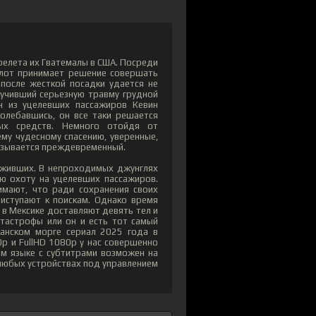
релета их Гватемалы в США. Посреди
илот принимает решение совершать
 после жесткой посадки удается не
лучивший серьезную травму грудной
ин из уцелевших пассажиров Кевин
колебавшись, он все таки решается
ых средств. Немного отойдя от
му чудесному спасению, уверенные,
казывается преждевременный.
ыживших. В непроходимых джунглях
ую охоту на уцелевших пассажиров.
имают, что ради сохранения своих
риступают к поискам. Однако время
у в Мексике доставляют девять тел и
тастрофы или он и есть тот самый
анском морге сериал 2025 года в
p и FullHD 1080p у нас совершенно
ом языке с субтитрами возможен на
а любых устройствах под управлением