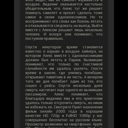
воздухе. Видение оказывается настолько
убедительным, что Алекс тут же решает
покинуть самолет и просит сделать тоже
самое и своих одноклассников. Но те
воспринимают его слова как боязнь летать
и отказываются следовать на выход. Выйти
вместе с Алексом решают лишь несколько
человек. И вскоре они понимают, что
поступили правильно.
Спустя некоторое время становится
известно о взрыве в воздухе лайнера, на
котором Алекс вместе с одноклассниками
должен был лететь в Париж. Выжившие
понимают, что только по счастливой
случайности им удалось уцелеть. Спустя
время в школе, где учились погибшие,
открывают памятник в их честь. А вечером
того же дня погибает один из тех, кто
сошел с рейса. Спустя несколько дней
смерть настигает еще одного из выживших
пассажиров. Алекс понимает, что
благодаря видению ему и его приятелям
удалось только отсрочить смерть, но никак
не избежать ее. Смотрите Пункт назначения
фильм онлайн 2000 года в хорошем
качестве HD 720p и FullHD 1080p у нас
совершенно бесплатно на русском языке.
Просмотр возможен на смартфонах: Apple