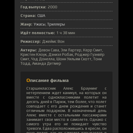
Год выпуска:
2000
Страна:
США
Жанр:
Ужасы
Триллеры
Идёт полностью:
1 ч 38 мин
Режиссер:
Джеймс Вон
Актеры:
Девон Сава, Эли Лартер, Керр Смит,
Кристен Клоук, Дэниэл Робак, Роджер Гуэнвёр
Смит, Чэд Донелла, Шонн Уильям Скотт, Тони
Тодд, Аманда Детмер
Описание фильма
Старшеклассник Алекс Браунинг с
нетерпением ждет каникул, на которых он
вместе с одноклассниками полетит на
десять дней в Париж, тем более, что полет
совпадает с его днем рождения и станет
отличным подарком. В назначенный день
Алекс вместе с остальными пассажирами
занимает свое место в самолете. Однако с
самого утра его не покидает чувство
тревоги. Едва расположившись в кресле, он
ясно видит, как их самолет взрывается в