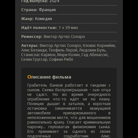
Год выпуска:
2024
Страна:
Франция
Жанр:
Комедия
Идёт полностью:
1 ч 39 мин
Режиссер:
Виктор Артюс Соларо
Актеры:
Виктор Артюс Соларо, Кловис Корнийяк,
Алис Белаиди, Теофиль Лерой, Людовик Буль,
Станислас Кармон, Мари Колин, Гад Абекассис,
Селин Груссар, Софиан Рибе
Описание фильма
Грабитель банков работает в тандеме с
сыном. Схема беспроигрышная - сын отца
не сдаст. Но во время очередного
ограбления что-то идёт не по плану.
Полиция дышит в затылок, а короткая
остановка заканчивается эвакуацией
автомобиля припаркованного в
неположенном месте, что для мошенников
равносильно краху. Спасает криминальную
парочку... глуповатая физиономия сынка.
Его принимает за одного из своих
подопечных соцработник Алис,