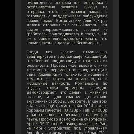
руководящая центром для молодёжи с
особенностями развития. Шикнув на
отпрыска, чтобы не рыпался, папаша с
готовностью поддерживает заблуждение
наивной дамы. Воспитанники Алис как раз
должны отправиться в летний лагерь. Под
видом сопровождающего, старший из
грабителей присоединяется к поездке. Но
им с сыном ещё предстоит узнать, что
новые знакомые далеко не беспомощны.
Среди них хватает отъявленных
авантюристов и вообще мифы ходящие об
"особенных" людях следует отделять от
реальности. Проведённое вместе с ними
лето многое переменит во взглядах отца и
сына. Изменится не только их отношение к
тем, кто не похож на остальных, но и
моральные ценности. Компаньоны по
отдыху своим примером наглядно
демонстрируют, что деньги в жизни не
главное, а для счастья достаточно
внутренней свободы. Смотрите Лучше всех
/ Кое-что ещё фильм онлайн 2024 года в
хорошем качестве HD 720p и FullHD 1080p
у нас совершенно бесплатно на русском
языке. Просмотр возможен на смартфонах:
Apple iOS iPhone Samsung, планшете iPad,
на любых устройствах под управлением
Android, а так же на телевизорах Smart TV.