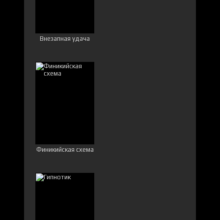
Внезапная удача
Финикийская схема