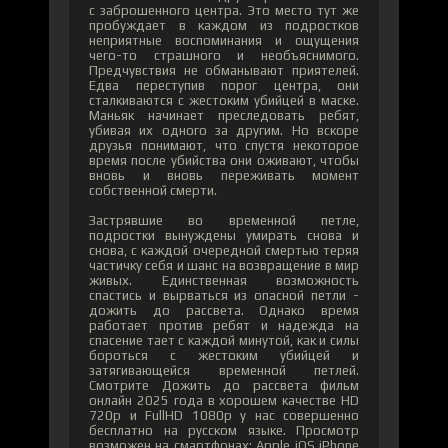
с заброшенного центра. Это место тут же
пробуждает в каждом из подростков
неприятные воспоминания и ощущения
чего-то страшного и необъяснимого.
Предчувствия не обманывают приятелей.
Едва переступив порог центра, они
сталкиваются с жестоким убийцей в маске.
Маньяк начинает преследовать ребят,
убивая их одного за другим. Но вскоре
друзья понимают, что спустя некоторое
время после убийства они оживают, чтобы
вновь и вновь переживать момент
собственной смерти.
Застрявшие во временной петле,
подростки вынуждены умирать снова и
снова, с каждой очередной смертью теряя
частичку себя и шанс на возвращение в мир
живых. Единственная возможность
спастись и вырваться из опасной петли -
дожить до рассвета. Однако время
работает против ребят и надежда на
спасение тает с каждой минутой, как и силы
бороться с жестоким убийцей и
затягивающейся временной петлей.
Смотрите Дожить до рассвета фильм
онлайн 2025 года в хорошем качестве HD
720p и FullHD 1080p у нас совершенно
бесплатно на русском языке. Просмотр
возможен на смартфонах: Apple iOS iPhone