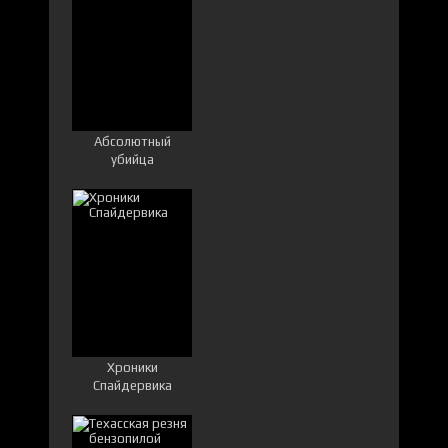
Абсолютный
убийца
Хроники
Спайдервика