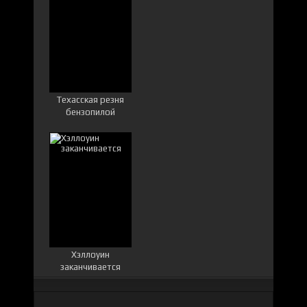
Техасская резня
бензопилой
Хэллоуин
заканчивается