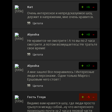
+
-
Kat
+6
Очень интересное и непредсказуемое шоу,
держит в напряжении, мне очень нравится.
Цитата
+
-
Alyosha
+8
Не нравится-не смотрите ! А то вы по 2 часа
смотрите ,а потом возмущаетесь! Не тратьте
свое время!
Цитата
+
-
Alyosha
+7
А мне зашло! Все понравилось ! Интересные
люди и персонажи . Одни только Марго с
Ершовым чего стоят !
Цитата
+
-
Гость Troya
-5
Видимо вам нравятся шоу, где люди просто
грызутся между собой...ну что интересного
произошло почти за 2 часа в первой части