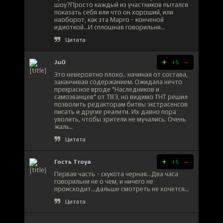
шоу?Просто каждый из участников пытался
показать себя или что он хороший, или
наоборот, как эта Марго - конченой
идиоткой...И сплошная говорильня...
Цитата
+
-
JuО
+5
Это невероятно плохо.. начиная от состава,
заканчивая содержанием. Ожидала нечто
прекрасное вроде "Наследников и
самозванцев" от ТВ3, но видимо ТНТ решил
позволить редакторам битвы экстрасенсов
писать и другие реалити. Их давно пора
уволить, чтобы зрители не мучались. Очень
жаль..
Цитата
+
-
Гость Troya
+5
Первая часть - скукота черная...Два часа
говорильни не о чем, и ничего не
происходит...дальше смотреть не хочется...
Цитата