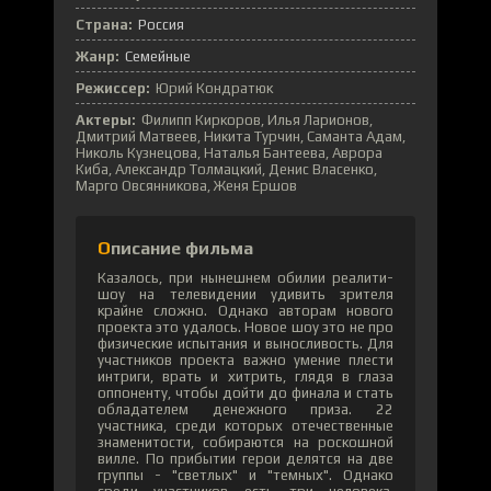
Страна:
Россия
Жанр:
Семейные
Режиссер:
Юрий Кондратюк
Актеры:
Филипп Киркоров, Илья Ларионов,
Дмитрий Матвеев, Никита Турчин, Саманта Адам,
Николь Кузнецова, Наталья Бантеева, Аврора
Киба, Александр Толмацкий, Денис Власенко,
Марго Овсянникова, Женя Ершов
Описание фильма
Казалось, при нынешнем обилии реалити-
шоу на телевидении удивить зрителя
крайне сложно. Однако авторам нового
проекта это удалось. Новое шоу это не про
физические испытания и выносливость. Для
участников проекта важно умение плести
интриги, врать и хитрить, глядя в глаза
оппоненту, чтобы дойти до финала и стать
обладателем денежного приза. 22
участника, среди которых отечественные
знаменитости, собираются на роскошной
вилле. По прибытии герои делятся на две
группы - "светлых" и "темных". Однако