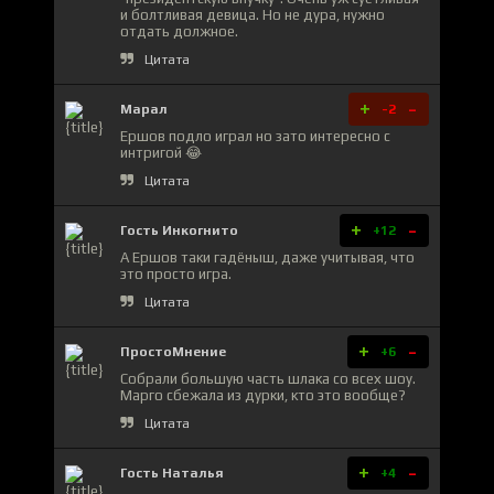
и болтливая девица. Но не дура, нужно
отдать должное.
Цитата
+
-
Марал
-2
Ершов подло играл но зато интересно с
интригой 😂
Цитата
+
-
Гость Инкогнито
+12
А Ершов таки гадёныш, даже учитывая, что
это просто игра.
Цитата
+
-
ПростоМнение
+6
Собрали большую часть шлака со всех шоу.
Марго сбежала из дурки, кто это вообще?
Цитата
+
-
Гость Наталья
+4