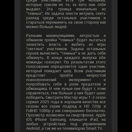
среди участников есть три человека,
которые совсем не те, за кого они себя
выдают. Эта троица изначально из
"темных". Их задача плести интриги, сеять
разлад среди остальных участников и
стараться переманить на свою сторону как
можно больше людей.
Разными манипуляциями, хитростью и
обманом тройка "темных" будет пытаться
захватить власть и выбить из игры
"светлых" участников. Задача остальных
героев вычислить "темных" и не дать себя
обмануть. В конце каждого выпуска обе
команды голосуют. По результатам этого
голосования определяется один участник,
который покидает шоу. Всем участникам
предстоит пройти непростой
психологический эксперимент и
попробовать себя в роли предателя и
обманщика. И чем лучше они будут с этим
справляться, тем больше у них будет шанс
победить. Смотрите Мастер игры 1-2 сезон
сериал 2025 года в хорошем качестве все
сезоны все серии подряд в HD 720p и
FullHD 1080p у нас совершенно бесплатно.
Просмотр возможен на смартфонах: Apple
iOS iPhone Samsung, планшете iPad, на
любых устройствах под управлением
Android, а так же на телевизорах Smart TV.