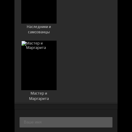
Наследники и
самозванцы
Мастер и
Маргарита