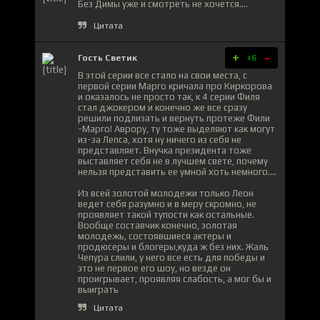
Без Димы уже и смотреть не хочется....
Цитата
+
-
Гость Светик
+6
В этой серии все стало на свои места, с
первой серии Марго кричала про Киркорова
и оказалось не просто так, к 4 серии Филя
стал джокером и конечно же все сразу
решили подлизать и вернуть протеже Фили
-Марго! Аврору, ту тоже выделяют как могут
из-за Лепса, хотя ну ничего из себя не
представляет. Внучка президента тоже
выставляет себя не в лучшем свете, почему
нельзя представить ее умной хоть немного....
Из всей золотой молодежи только Леон
ведет себя разумно и в меру скромно, не
проявляет такой тупости как остальные.
Вообще составчик конечно, золотая
молодежь, состоявшиеся актеры и
продюсеры и блогеры,куда ж без них. Жаль
Чепура слили, у него все есть для победы и
это не первое его шоу, но везде он
проигрывает, проявляя слабость, а мог бы и
выиграть
Цитата