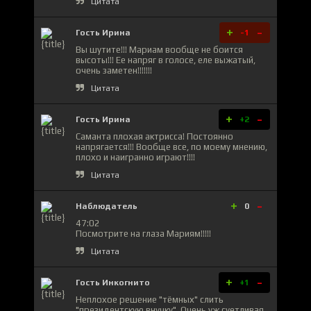
Цитата
+
-
Гость Ирина
-1
Вы шутите!!! Мариам вообще не боится
высоты!!! Ее напряг в голосе, еле выжатый,
очень заметен!!!!!!!
Цитата
+
-
Гость Ирина
+2
Саманта плохая актрисса! Постоянно
напрягается!!! Вообще все, по моему мнению,
плохо и наигранно играют!!!!
Цитата
+
-
Наблюдатель
0
47:02
Посмотрите на глаза Мариям!!!!!
Цитата
+
-
Гость Инкогнито
+1
Неплохое решение "тёмных" слить
"президентскую внучку". Очень уж суетливая