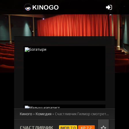
Киного
»
Комедия
» Счастливчик Гилмор
смотреть онлайн бесплатно
СЧАСТЛИВЧИК
IMDB 7.0
KP 7.2