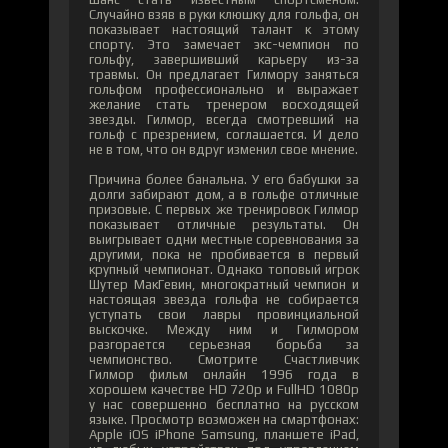
Случайно взяв в руки клюшку для гольфа, он
показывает настоящий талант к этому
спорту. Это замечает экс-чемпион по
гольфу, завершивший карьеру из-за
травмы. Он предлагает Гилмору заняться
гольфом профессионально и выражает
желание стать тренером восходящей
звезды. Гилмор, всегда смотревший на
гольф с презрением, соглашается. И дело
не в том, что он вдруг изменил свое мнение.
Причина более банальна. У его бабушки за
долги забирают дом, а в гольфе отличные
призовые. С первых же тренировок Гилмор
показывает отличные результаты. Он
выигрывает одни местные соревнования за
другими, пока не пробивается в первый
крупный чемпионат. Однако топовый игрок
Шутер МакГевин, многократный чемпион и
настоящая звезда гольфа не собирается
уступать свои лавры провинциальной
выскочке. Между ним и Гилмором
разгорается серьезная борьба за
чемпионство. Смотрите Счастливчик
Гилмор фильм онлайн 1996 года в
хорошем качестве HD 720p и FullHD 1080p
у нас совершенно бесплатно на русском
языке. Просмотр возможен на смартфонах:
Apple iOS iPhone Samsung, планшете iPad,