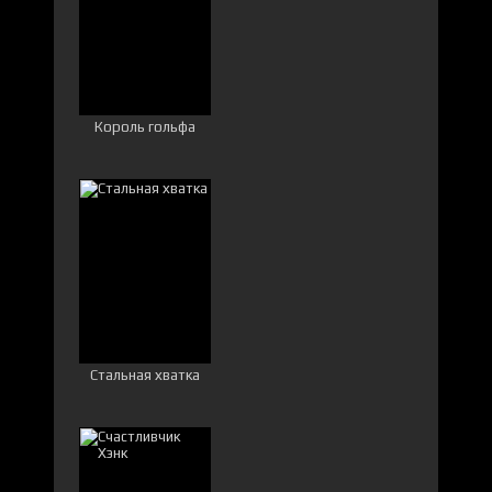
Король гольфа
Стальная хватка