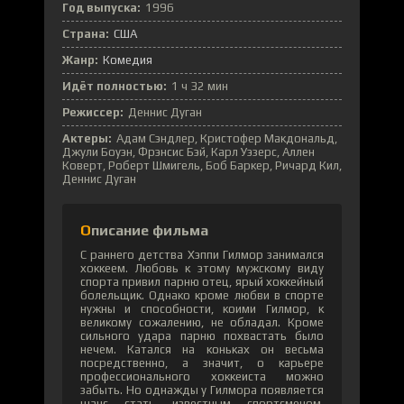
Год выпуска:
1996
Страна:
США
Жанр:
Комедия
Идёт полностью:
1 ч 32 мин
Режиссер:
Деннис Дуган
Актеры:
Адам Сэндлер, Кристофер Макдональд,
Джули Боуэн, Фрэнсис Бэй, Карл Уэзерс, Аллен
Коверт, Роберт Шмигель, Боб Баркер, Ричард Кил,
Деннис Дуган
Описание фильма
С раннего детства Хэппи Гилмор занимался
хоккеем. Любовь к этому мужскому виду
спорта привил парню отец, ярый хоккейный
болельщик. Однако кроме любви в спорте
нужны и способности, коими Гилмор, к
великому сожалению, не обладал. Кроме
сильного удара парню похвастать было
нечем. Катался на коньках он весьма
посредственно, а значит, о карьере
профессионального хоккеиста можно
забыть. Но однажды у Гилмора появляется
шанс стать известным спортсменом.