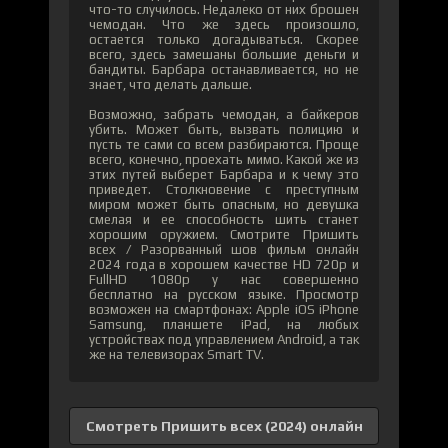
что-то случилось. Недалеко от них брошен
чемодан. Что же здесь произошло,
остается только догадываться. Скорее
всего, здесь замешаны большие деньги и
бандиты. Барбара останавливается, но не
знает, что делать дальше.
Возможно, забрать чемодан, а байкеров
убить. Может быть, вызвать полицию и
пусть те сами со всем разбираются. Проще
всего, конечно, проехать мимо. Какой же из
этих путей выберет Барбара и к чему это
приведет. Столкновение с преступным
миром может быть опасным, но девушка
смелая и ее способность шить станет
хорошим оружием. Смотрите Пришить
всех / Разорванный шов фильм онлайн
2024 года в хорошем качестве HD 720p и
FullHD 1080p у нас совершенно
бесплатно на русском языке. Просмотр
возможен на смартфонах: Apple iOS iPhone
Samsung, планшете iPad, на любых
устройствах под управлением Android, а так
же на телевизорах Smart TV.
Смотреть Пришить всех (2024) онлайн