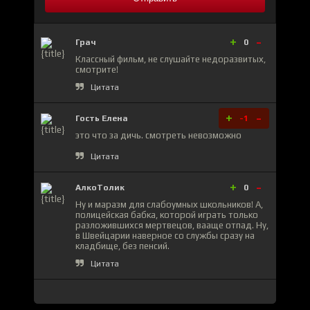
+
-
Грач
0
Классный фильм, не слушайте недоразвитых,
смотрите!
Цитата
+
-
Гость Елена
-1
это что за дичь. смотреть невозможно
Цитата
+
-
АлкоТолик
0
Ну и маразм для слабоумных школьников! А,
полицейская бабка, которой играть только
разложившихся мертвецов, вааще отпад. Ну,
в Швейцарии наверное со службы сразу на
кладбище, без пенсий.
Цитата