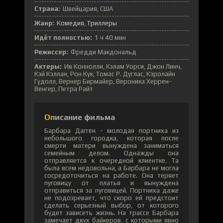
Страна:
Швейцария, США
Жанр:
Комедия
Триллеры
Идёт полностью:
1 ч 40 мин
Режиссер:
Фредди Макдональд
Актеры:
Ив Коннолли, Кэлам Уорси, Джон Линч,
Кэй Кэллан, Рон Кук, Томас Р. Дуглас, Кэролайн
Гудолл, Вернер Бирмайер, Вероника Херрен-
Венгер, Петра Райт
Описание фильма
Барбара Дагген - молодая портниха из
небольшого городка, которая после
смерти матери вынуждена заниматься
семейным делом. Однажды она
отправляется к очередной клиентке. Та
была всем недовольна, а Барбара не могла
сосредоточиться на работе. Она теряет
пуговицу от платья и вынуждена
отправиться за пуговицей. Портниха даже
не подозревает, что скоро ей предстоит
сделать серьезный выбор, от которого
будет зависеть жизнь. На трассе Барбара
замечает двух байкеров, с которыми явно