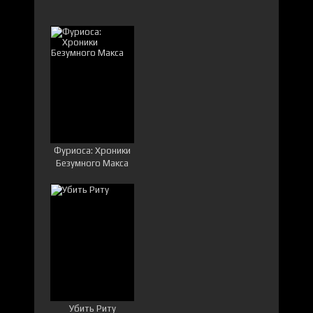
Фуриоса: Хроники
Безумного Макса
Убить Риту