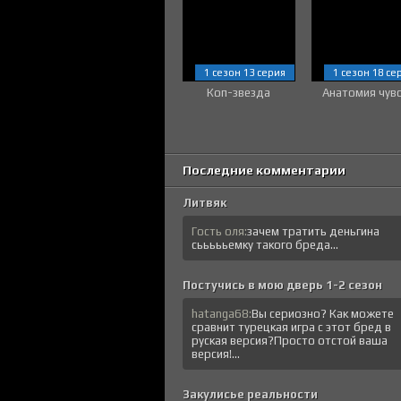
1 сезон 13 серия
1 сезон 18 се
Коп-звезда
Анатомия чув
Последние комментарии
Литвяк
Гость оля:
зачем тратить деньгина
сьььььемку такого бреда...
Постучись в мою дверь 1-2 сезон
hatanga68:
Вы сериозно? Как можете
сравнит турецкая игра с этот бред в
руская версия?Просто отстой ваша
версия!...
Закулисье реальности