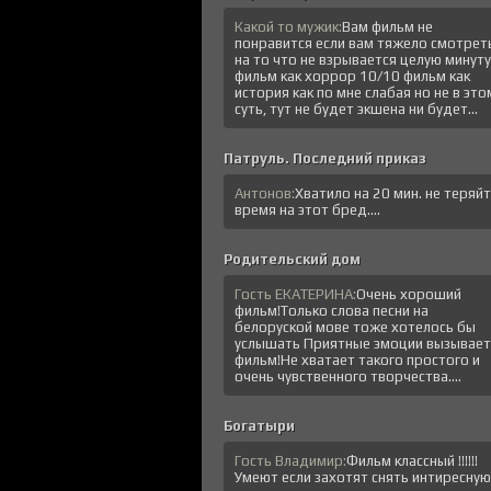
Какой то мужик:
Вам фильм не
понравится если вам тяжело смотрет
на то что не взрывается целую минуту
фильм как хоррор 10/10 фильм как
история как по мне слабая но не в это
суть, тут не будет экшена ни будет...
Патруль. Последний приказ
Антонов:
Хватило на 20 мин. не теряй
время на этот бред....
Родительский дом
Гость ЕКАТЕРИНА:
Очень хороший
фильм!Только слова песни на
белоруской мове тоже хотелось бы
услышать Приятные эмоции вызывает
фильм!Не хватает такого простого и
очень чувственного творчества....
Богатыри
Гость Владимир:
Фильм классный !!!!!!
Умеют если захотят снять интиресную