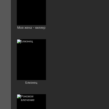
Моя жена – киллер
Близнец