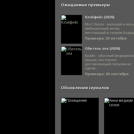
Ожидаемые премьеры
Клэйфейс (2026)
Мэтт Хаген - молодой и вес
амбициозный актер,
мечтающий в скором будуще
Премьера: 23 октября
Обитель зла (2026)
Брайн - обычный медицинск
курьер, постоянно
доставляющий посылки из
одной...
Премьера: 24 сентября
Обновления сериалов