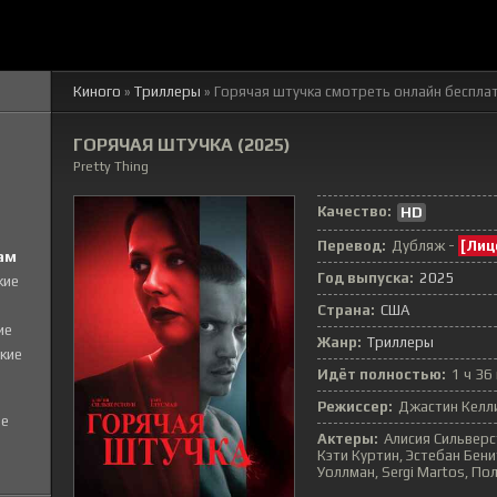
Киного
»
Триллеры
» Горячая штучка
смотреть онлайн беспла
ГОРЯЧАЯ ШТУЧКА (2025)
Pretty Thing
Качество:
HD
Перевод:
Дубляж -
[Лиц
ам
Год выпуска:
2025
кие
Страна:
США
ие
Жанр:
Триллеры
кие
Идёт полностью:
1 ч 36
Режиссер:
Джастин Келл
е
Актеры:
Алисия Сильверс
Кэти Куртин, Эстебан Бен
Уоллман, Sergi Martos, П