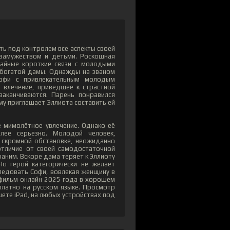
ь под контролем все аспекты своей
 замужеством и детьми. Роскошная
чайные короткие связи с молодыми
 богатой дамы. Однажды на званом
Софи с привлекательным молодым
влечение, приведшее к страстной
аканчиваются. Парень понравился
му приглашает Эллиота составить ей
е мимолётное увлечение. Однако её
лее серьезно. Молодой человек,
скромной обстановке, неожиданно
 отличие от своей самодостаточной
раним. Вскоре дама теряет к Эллиоту
о герой категорически не желает
ледовать Софи, вовлекая женщину в
 фильм онлайн 2025 года в хорошем
платно на русском языке. Просмотр
шете iPad, на любых устройствах под