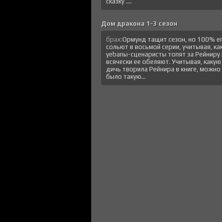
сказку ....
Дом дракона 1-3 сезон
брах:
Ормунд тащит сезон, но 100% е
сольют в восьмой серии, учитывая, ка
уеbanы-сценаристы топят за Рейниру 
всячески ее обеляют. Учитывая, какую
дичь творила Рейнира в книге, можно
было такую...