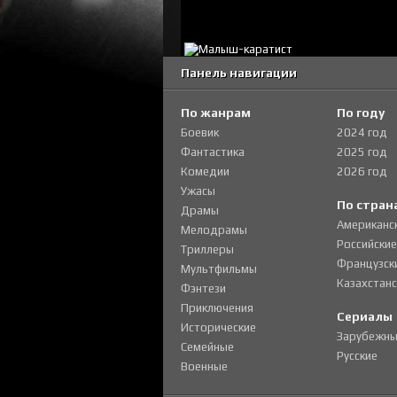
Панель навигации
По жанрам
По году
Боевик
2024 год
Фантастика
2025 год
Комедии
2026 год
Ужасы
По стран
Драмы
Американс
Мелодрамы
Российские
Триллеры
Французск
Мультфильмы
Казахстанс
Фэнтези
Приключения
Сериалы
Исторические
Зарубежны
Семейные
Русские
Военные