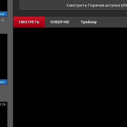
Смотреть Горячая штучка (20
рия
1-5
СМОТРЕТЬ
ПЛЕЕР HD
Трейлер
рия