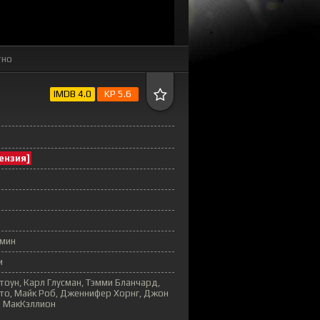
тно
IMDB 4.0
KP 5.6
ензия]
 мин
и
тоун, Карл Глусман, Тэмми Бланчард,
ито, Майк Роб, Дженнифер Хорнг, Джон
ол МакКэллион