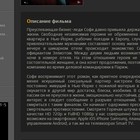
Описание фильма
ьма
Преуспевающая бизнес-леди Софи давно привыкла держат
жизни. Свободная независимая героиня не обременена
м...
квартира в Нью-Йорке, рабочие поездки в Европу, слу
привлекательными мужчинами составляют основу жизни
вечере в шикарном отеле происходит знакомство 
официантом Эллиотом. Между двумя людьми возникает 
ночи в номере отеля. На этом отношения героев не з
ий
состоятельной женщине, и она хочет продолжения, поэто
компанию во время деловой командировки в Париж.
Софи воспринимает этот роман, как приятное очередно
менее искушенный сексуальный партнер настроен бо
постоянно живущий в Нью-Йорке с пожилой матерью в 
окунается в другой мир достатка, блеска, изобилия. В
пассии он не преуспел в жизни, эмоционально неустойчив, 
интерес и следует сообщение о разрыве отношений. Н
смириться с таким финалом. Он начинает одержимо прес
смертельное противостояние. Смотрите Горячая штучка
качестве HD 720p и FullHD 1080p у нас совершенно бес
возможен на смартфонах: Apple iOS iPhone Samsung, план
управлением Android, а так же на телевизорах Smart TV.