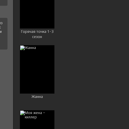
го
к
Горячая точка 1-3
и
сезон
Жанна